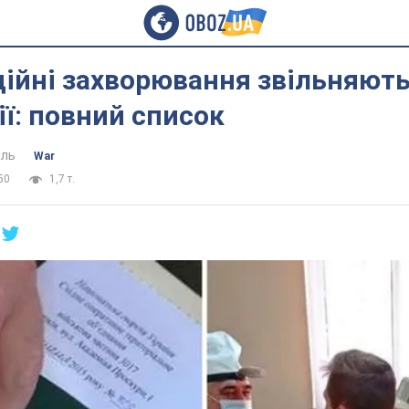
ційні захворювання звільняють
ії: повний список
ель
War
50
1,7 т.