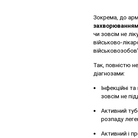
Зокрема, до арм
захворювання
чи зовсім не лі
військово-лікар
військовозобов’
Так, повністю н
діагнозами:
Інфекційні та
зовсім не пі
Активний туб
розпаду леге
Активний і п