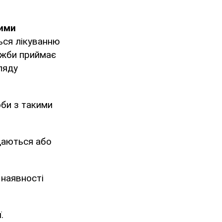
ними
ться лікуванню
лужби приймає
ляду
оби з такими
ддаються або
 наявності
.