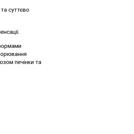
 та суттєво
енсації.
 формами
хворювання
озом печінки та