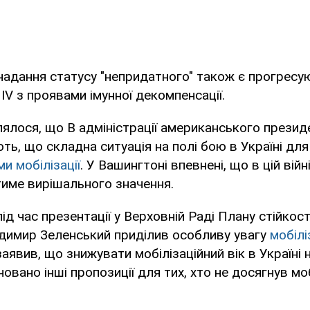
адання статусу "непридатного" також є прогресую
ії IV з проявами імунної декомпенсації.
ялося, що В адміністрації американського прези
ь, що складна ситуація на полі бою в Україні дл
и мобілізації
. У Вашингтоні впевнені, що в цій вій
име вирішального значення.
д час презентації у Верховній Раді Плану стійкост
димир Зеленський приділив особливу увагу
мобілі
аявив, що знижувати мобілізаційний вік в Україні 
овано інші пропозиції для тих, хто не досягнув мо