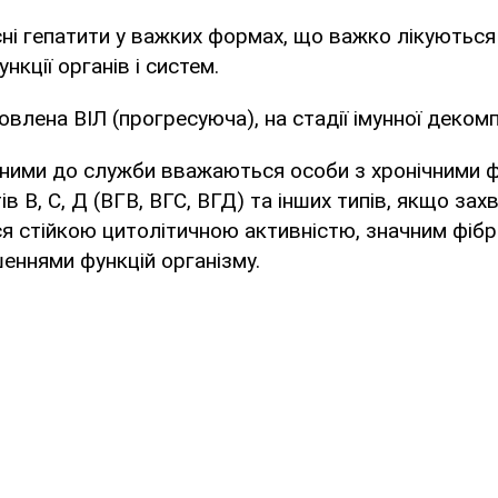
усні гепатити у важких формах, що важко лікуються
кції органів і систем.
влена ВІЛ (прогресуюча), на стадії імунної декомп
ними до служби вважаються особи з хронічними
ів В, С, Д (ВГВ, ВГС, ВГД) та інших типів, якщо за
 стійкою цитолітичною активністю, значним фібр
еннями функцій організму.