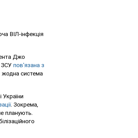
ча ВІЛ-інфекція
дента Джо
я ЗСУ
пов'язана з
ні жодна система
і України
зації
. Зокрема,
не планують.
білізаційного