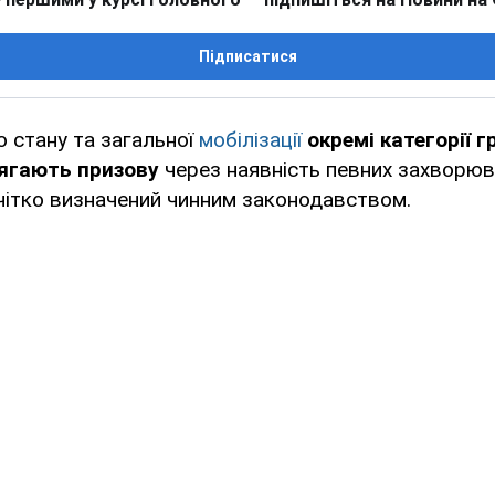
Підписатися
о стану та загальної
мобілізації
окремі категорії 
лягають призову
через наявність певних захворюв
чітко визначений чинним законодавством.