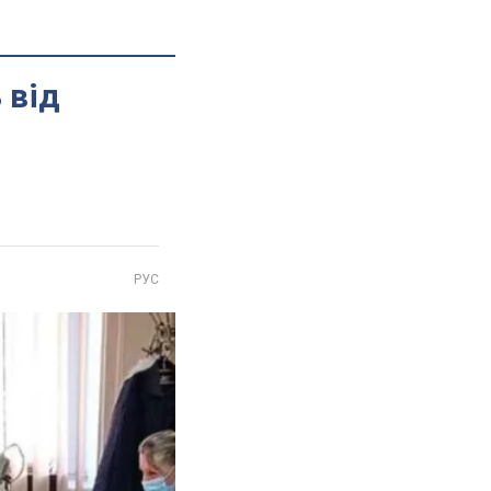
 від
РУС