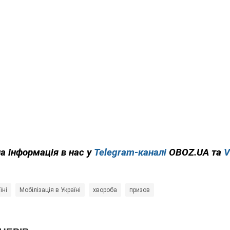
на інформація в нас у
Telegram-каналі
OBOZ.UA та
V
їні
Мобілізація в Україні
хвороба
призов