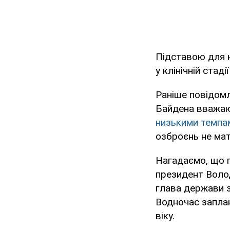
Підставою для н
у клінічній стад
Раніше повідомл
Байдена вважают
низькими темпам
озброєнь не мат
Нагадаємо, що пі
президент Воло
глава держави з
Водночас заплан
віку.