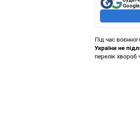
Google
Під час воєнног
України не під
перелік хвороб 