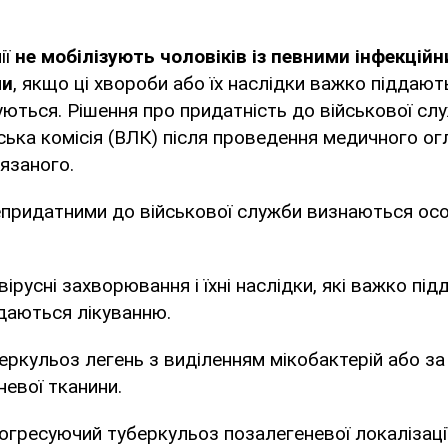
ії
не мобілізують чоловіків із певними інфекцій
ми
, якщо ці хвороби або їх наслідки важко піддаю
куються. Рішення про придатність до військової с
ська комісія (ВЛК) після проведення медичного ог
язаного.
епридатними до військової служби визнаються ос
 вірусні захворювання і їхні наслідки, які важко пі
ддаються лікуванню.
еркульоз легень з виділенням мікобактерій або за
невої тканини.
рогресуючий туберкульоз позалегеневої локалізації