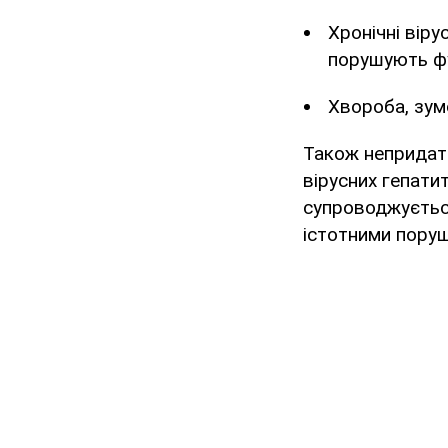
Хронічні вір
порушують фун
Хвороба, зумо
Також непридат
вірусних гепатит
супроводжується
істотними поруш