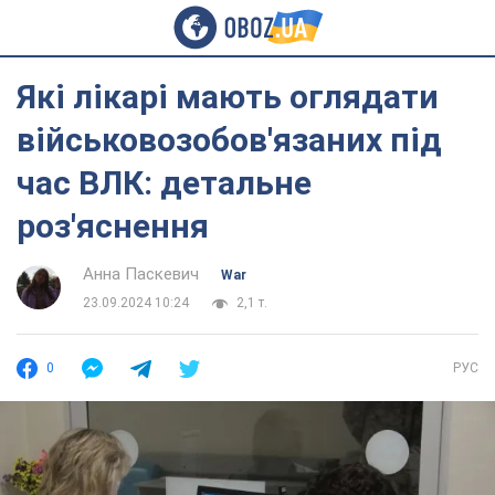
Які лікарі мають оглядати
військовозобов'язаних під
час ВЛК: детальне
роз'яснення
Анна Паскевич
War
23.09.2024 10:24
2,1 т.
0
РУС