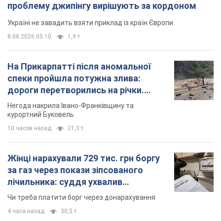
проблему джипінгу вирішують за кордоном
Україні не завадить взяти приклад із країн Європи
8.08.2026 05:10
1,9 т.
На Прикарпатті після аномальної
спеки пройшла потужна злива:
дороги перетворились на річки.
Відео
Негода накрила Івано-Франківщину та
курортний Буковель
10 часов назад
21,3 т.
Жінці нарахували 729 тис. грн боргу
за газ через покази зіпсованого
лічильника: суддя ухвалив
неочікуване рішення
Чи треба платити борг через донарахування
4 часа назад
30,5 т.