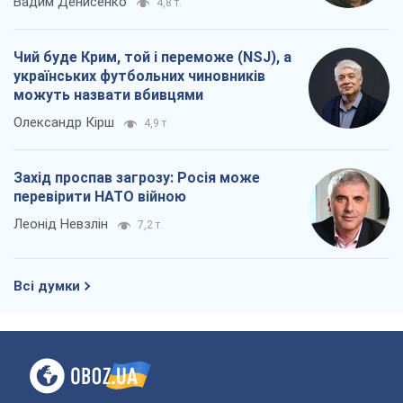
Вадим Денисенко
4,8 т.
Чий буде Крим, той і переможе (NSJ), а
українських футбольних чиновників
можуть назвати вбивцями
Олександр Кірш
4,9 т.
Захід проспав загрозу: Росія може
перевірити НАТО війною
Леонід Невзлін
7,2 т.
Всі думки