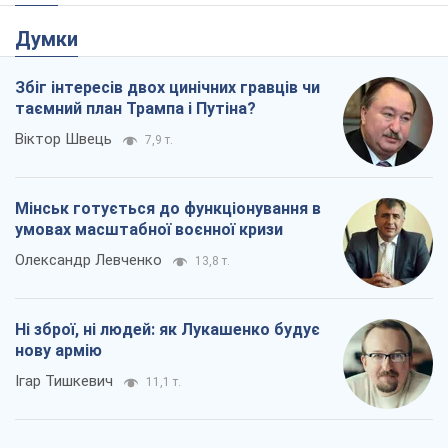
Думки
Збіг інтересів двох цинічних гравців чи
таємний план Трампа і Путіна?
Віктор Швець
7,9 т.
Мінськ готується до функціонування в
умовах масштабної воєнної кризи
Олександр Левченко
13,8 т.
Ні зброї, ні людей: як Лукашенко будує
нову армію
Ігар Тишкевич
11,1 т.