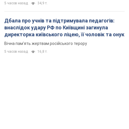
5 часов назад
34,9 т.
Дбала про учнів та підтримувала педагогів:
внаслідок удару РФ по Київщині загинула
директорка київського ліцею, її чоловік та онук
Вічна пам'ять жертвам російського терору
5 часов назад
16,8 т.