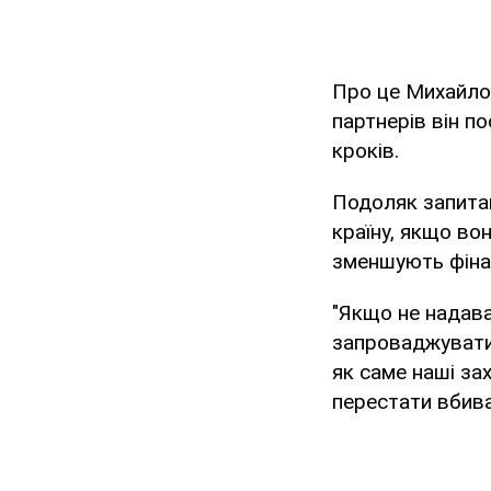
Про це Михайло
партнерів він п
кроків.
Подоляк запитав
країну, якщо во
зменшують фінан
"Якщо не надава
запроваджувати 
як саме наші за
перестати вбива