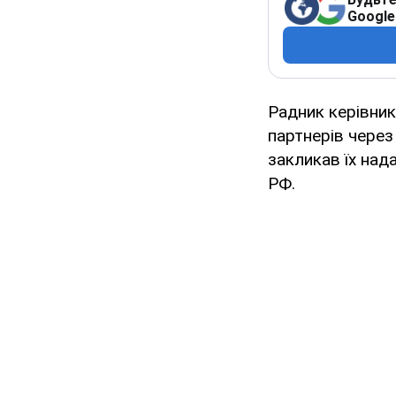
Google
Радник керівни
партнерів через ї
закликав їх над
РФ.