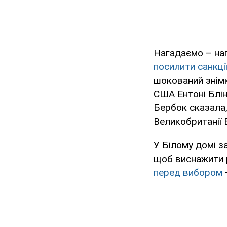
Нагадаємо – нап
посилити санкції
шокований зні
США Ентоні Блін
Бербок сказала,
Великобританії 
У Білому домі з
щоб виснажити р
перед вибором