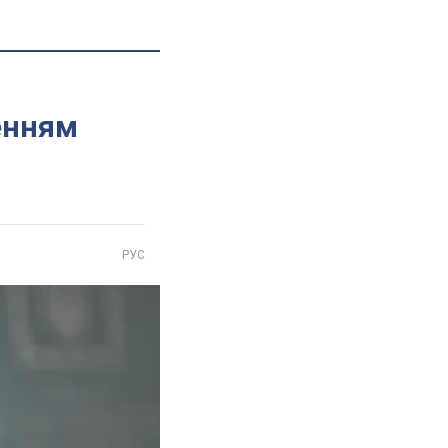
енням
РУС