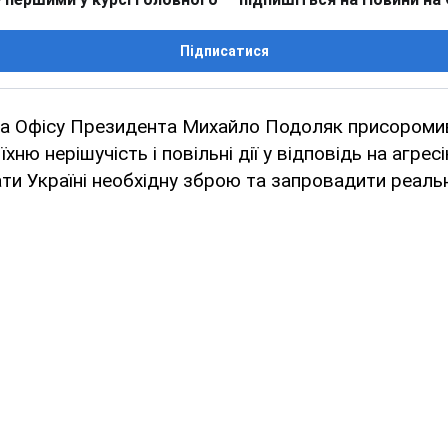
Підписатися
ка Офісу Президента Михайло Подоляк присоромив
хню нерішучість і повільні дії у відповідь на агресію
ати Україні необхідну зброю та запровадити реальн