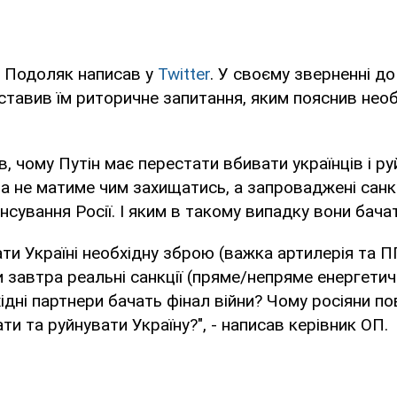
 Подоляк написав у
Twitter
. У своєму зверненні до
оставив їм риторичне запитання, яким пояснив необ
, чому Путін має перестати вбивати українців і р
на не матиме чим захищатись, а запроваджені санкц
сування Росії. І яким в такому випадку вони бачат
ти Україні необхідну зброю (важка артилерія та П
завтра реальні санкції (пряме/непряме енергетич
хідні партнери бачать фінал війни? Чому росіяни по
ти та руйнувати Україну?", - написав керівник ОП.