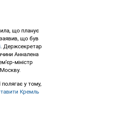
ила, що планує
заявив, що був
і
. Держсекретар
ччини Анналена
ем'єр-міністр
 Москву.
 полягає у тому,
ставити Кремль