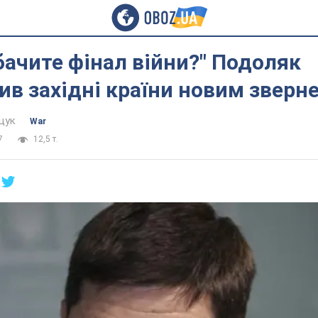
бачите фінал війни?" Подоляк
в західні країни новим зверн
щук
War
7
12,5 т.