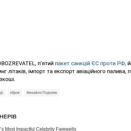
OBOZREVATEL, п'ятий
пакет санкцій ЄС проти РФ,
й
г літаків, імпорт та експорт авіаційного палива, пр
зкоші.
ії
зброя
Михайло Подоляк