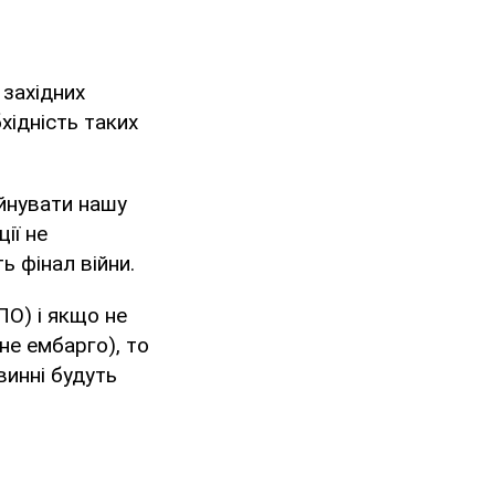
 західних
хідність таких
уйнувати нашу
ії не
ь фінал війни.
ПО) і якщо не
не ембарго), то
винні будуть