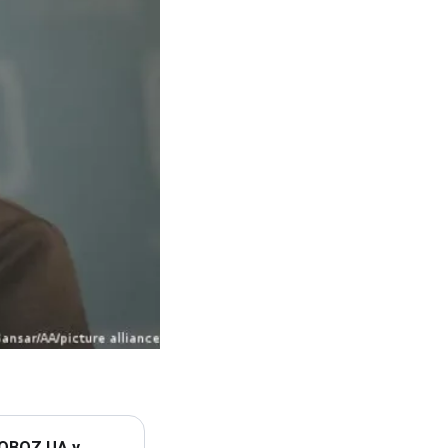
 OBOZ.UA у