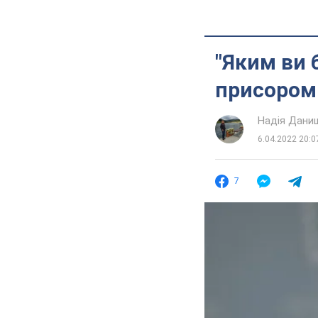
"Яким ви 
присороми
Надія Дани
6.04.2022 20:0
7