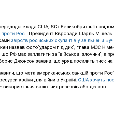
ередодні влада США, ЄС і Великобританії повідом
 проти Росії
. Президент Євроради Шарль Мішель 
мками
звірств російських окупантів у звільненій Буч
кен назвав фото"ударом під дих", глава МЗС Німе
 що РФ має заплатити за "військові злочини", а пр
Борис Джонсон заявив, що уряд посилить тиск на
аявили, що мета американських санкцій проти Росії
есурси країни для війни в Україні.
США хочуть по
– використання валютних резервів або дефолт.