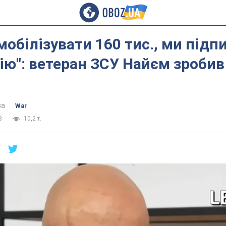
мобілізувати 160 тис., ми підп
ію": ветеран ЗСУ Найєм зробив
ва
War
8
10,2 т.