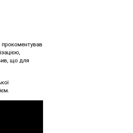
, прокоментував
ізацією,
вив, що для
ької
йєм.