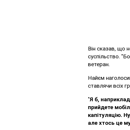
Він сказав, що 
суспільство. "Б
ветеран.
Найєм наголоси
ставлячи всіх г
"
Я б, наприклад
прийдете мобіл
капітуляцію. Ну
але хтось це м