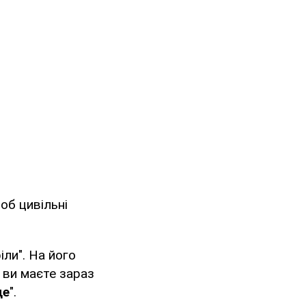
об цивільні
ли". На його
о ви маєте зараз
де
".