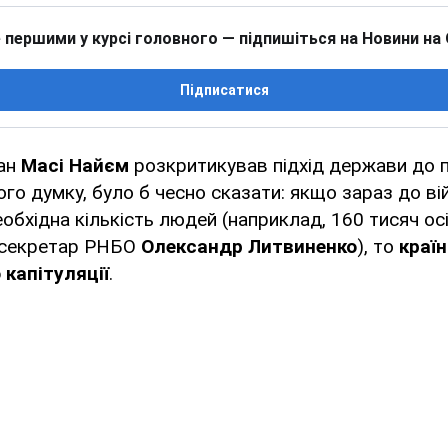
 першими у курсі головного — підпишіться на Новини на
Підписатися
ран
Масі Найєм
розкритикував підхід держави до 
його думку, було б чесно сказати: якщо зараз до ві
обхідна кількість людей (наприклад, 160 тисяч ос
 секретар РНБО
Олександр Литвиненко
), то
краї
 капітуляції
.