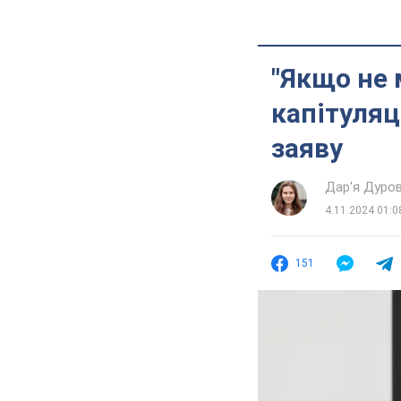
"Якщо не 
капітуляц
заяву
Дар'я Дуро
4.11.2024 01:0
151