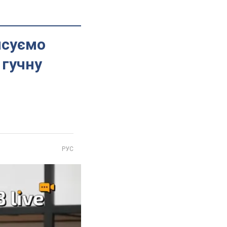
исуємо
 гучну
РУС