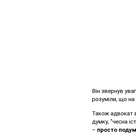
Він звернув ува
розуміли, що на 
Також адвокат в
думку, "чесна іс
–
просто подум