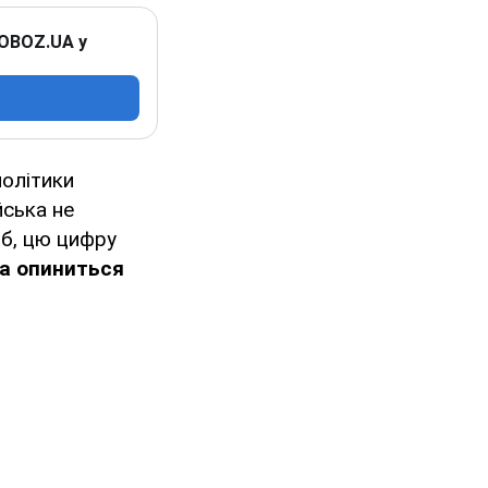
 OBOZ.UA у
політики
йська не
іб, цю цифру
на опиниться