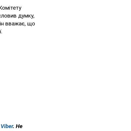
Комітету
словив думку,
Він вважає, що
.
у
Viber
. Не