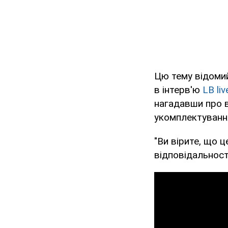
Цю тему відомий
в інтерв'ю
LB liv
нагадавши про в
укомплектування
"Ви вірите, що ц
відповідальності