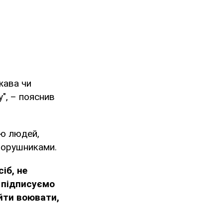
жава чи
у", – пояснив
ію людей,
 порушниками.
іб, не
 підписуємо
 йти воювати,