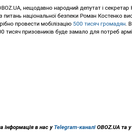
BOZ.UA, нещодавно народний депутат і секретар 
з питань національної безпеки Роман Костенко ви
трібно провести мобілізацію
500 тисяч громадян
. 
0 тисяч призовників буде замало для потреб армії
на інформація в нас у
Telegram-каналі
OBOZ.UA та 