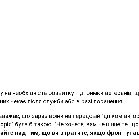
гу на необхідність розвитку підтримки ветеранів, щ
них чекає після служби або в разі поранення.
важає, що зараз воїни на передовій "цілком вигорі
торія" була б такою: "Не хочете, вам не цінне те, щ
айте над тим, що ви втратите, якщо фронт упа