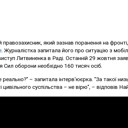
 правозахисник, який зазнав поранення на фронті
e
. Журналістка запитала його про ситуацію з мобіл
иступ Литвиненка в Раді. Останній 29 жовтня зая
 Сил оборони необхідно 160 тисяч осіб.
е реально?" – запитала інтерв'юєрка. "За такої низ
 цивільного суспільства – не вірю", – відповів На