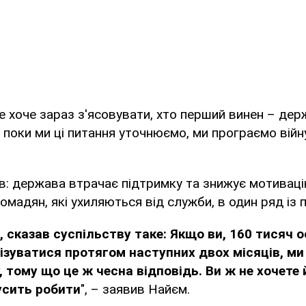
не хоче зараз з'ясовувати, хто перший винен – дер
о поки ми ці питання уточнюємо, ми програємо війн
в: держава втрачає підтримку та знижує мотивац
ромадян, які ухиляються від служби, в один ряд із
, сказав суспільству таке: Якщо ви, 160 тисяч ос
ізуватися протягом наступних двох місяців, ми
, тому що це ж чесна відповідь. Ви ж не хочете
усить робити
", – заявив Найєм.