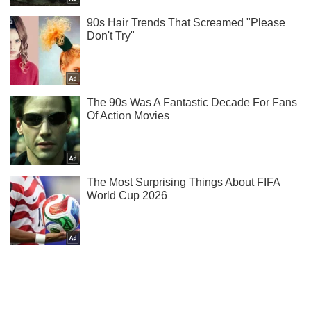
Підпишись на Telegram-канал і подивись, що відбудеться
далі!