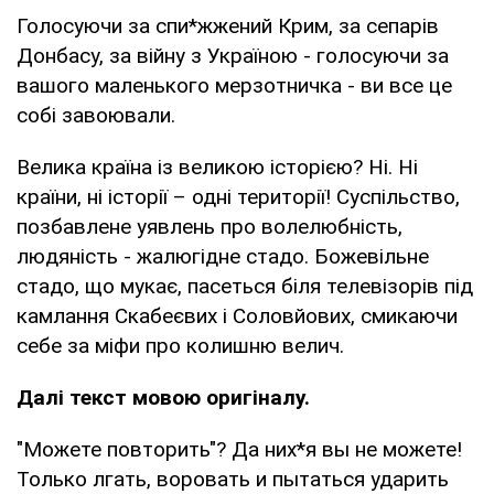
Голосуючи за спи*жжений Крим, за сепарів
Донбасу, за війну з Україною - голосуючи за
вашого маленького мерзотничка - ви все це
собі завоювали.
Велика країна із великою історією? Ні. Ні
країни, ні історії – одні території! Суспільство,
позбавлене уявлень про волелюбність,
людяність - жалюгідне стадо. Божевільне
стадо, що мукає, пасеться біля телевізорів під
камлання Скабеєвих і Соловйових, смикаючи
себе за міфи про колишню велич.
Далі текст мовою оригіналу.
"Можете повторить"? Да них*я вы не можете!
Только лгать, воровать и пытаться ударить