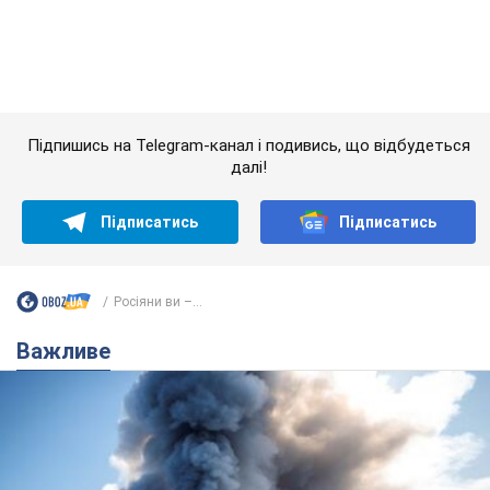
Підписатись
Підписатись
Росіяни ви –...
Важливе
"У мене для росіян погані новини": Селезньов
припустив, чим закінчиться "війна складів"
Москва може стати "островом" і зануритися в темряву,