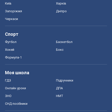
Формула-1
Моя школа
ГДЗ
Підручники
Онлайн уроки
ДПА
ЗНО
НМТ
СНД посібники
Авто
Тест Драйв
Електромобілі
Акції
Сервіс
Food Oboz
Рецепти
Напої