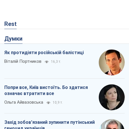
Віталій Портников
16,3 т.
Попри все, Київ вистоїть. Бо здатися
означає втратити все
Ольга Айвазовська
10,9 т.
Захід зобов'язаний зупинити путінський
геноцид українців
Леонід Невзлін
4,6 т.