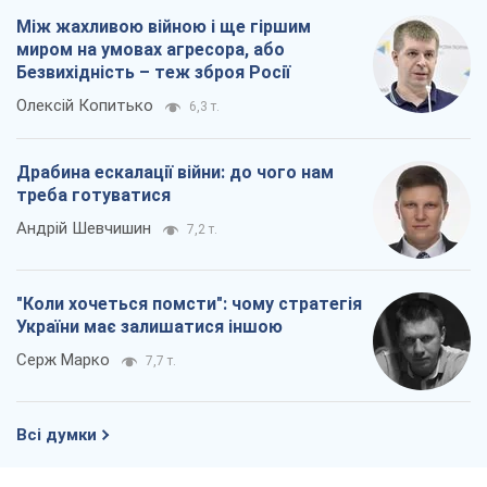
Андрій Шевчишин
7,2 т.
"Коли хочеться помсти": чому стратегія
України має залишатися іншою
Серж Марко
7,7 т.
Всі думки
Про компанію
Команда
Правова інформація
Політика конфіденційності
Реклама на сайті
Документи
Редакційна політика
Журналісти OBOZ.UA на місці