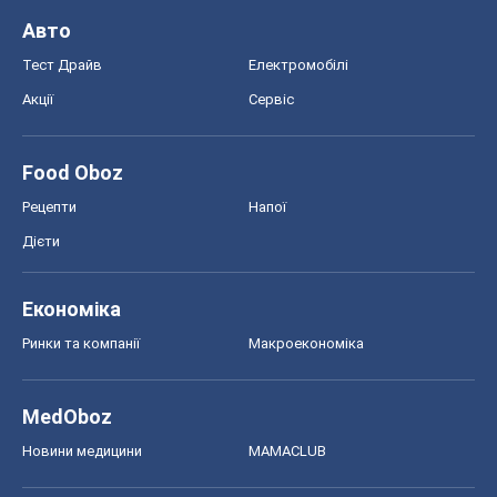
Дієти
Економіка
Ринки та компанії
Макроекономіка
MedOboz
Новини медицини
MAMACLUB
Шоу
Афіша
Плітки
Краса
Мода
Жіночий журнал