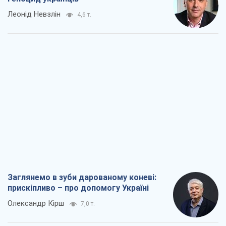
Заглянемо в зуби дарованому коневі:
прискіпливо – про допомогу Україні
Олександр Кірш
7,0 т.
Між жахливою війною і ще гіршим
миром на умовах агресора, або
Безвихідність – теж зброя Росії
Олексій Копитько
6,3 т.
Драбина ескалації війни: до чого нам
треба готуватися