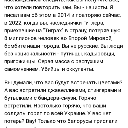
что хотели повторить нам. Вы - нацисты. Я
писал вам об этом в 2014 и повторяю сейчас,
в 2022, когда вы, наследнички Гитлера,
приехавшие на "Тиграх" в страну, потерявшую
8 миллионов человек во Второй Мировой,
бомбите наши города. Вы не русские. Вы люди
без национальности - путинцы, кадыровцы,
пригожинцы. Серая масса с распухшим
самомнением. Убийцы и оккупанты.
Вы думали, что вас будут встречать цветами?
А вас встретили джавеллинами, стингерами и
бутылками с бандера-смузи. Горячо
встретили. Настолько горячо, что ваши
солдаты горят по всей Украине. У вас нет
потерь? Вау! Только что белорусы прислали