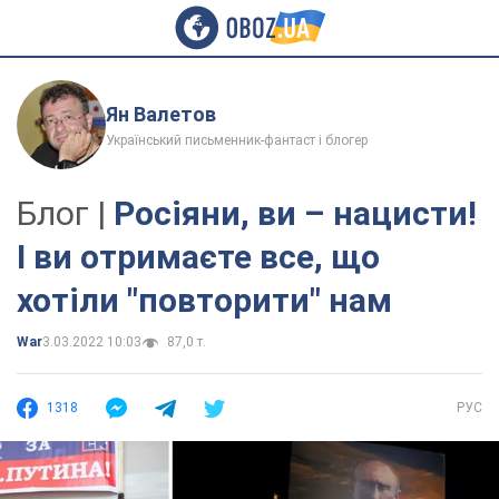
Ян Валетов
Український письменник-фантаст і блогер
Блог |
Росіяни, ви – нацисти!
І ви отримаєте все, що
хотіли "повторити" нам
War
3.03.2022 10:03
87,0 т.
1318
РУС