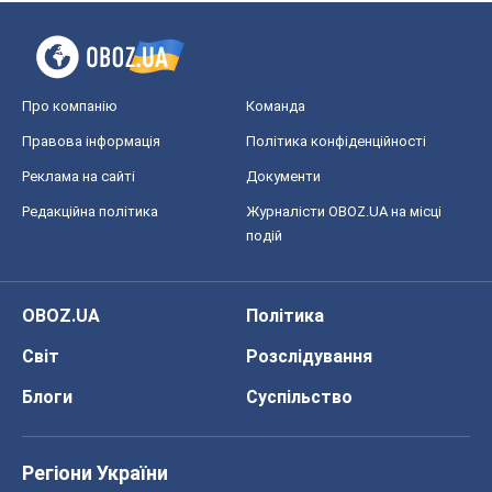
подій
OBOZ.UA
Політика
Світ
Розслідування
Блоги
Суспільство
Регіони України
Київ
Харків
Запоріжжя
Дніпро
Черкаси
Спорт
Футбол
Баскетбол
Хокей
Бокс