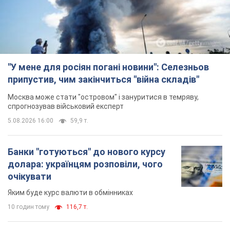
спрогнозував військовий експерт
5.08.2026 16:00
59,9 т.
Банки "готуються" до нового курсу
долара: українцям розповіли, чого
очікувати
Яким буде курс валюти в обмінниках
10 годин тому
116,7 т.
"Джипінг руйнує екосистеми, які
формувалися сотні років": у
Greenpeace забили на сполох
У високогір'ї розташовані альпійські та
субальпійські луки – рідкісні природні
комплекси, які формувалися протягом сотень років
10 годин тому
1,3 т.