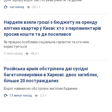
Для терору ворог застосував ракети та дрони
час назад
25,1 т.
Нардепи взяли гроші з бюджету на оренду
елітних квартир у Києві: хто з парламентарів
просив кошти та де поселився
Як працює особлива соціальна гарантія та хто нею
користується
3 часа назад
48,6 т.
Російська армія обстріляла дві сусідні
багатоповерхівки в Харкові: двоє загиблих,
більше 20 постраждалих
Ворог навмисно обстрілює житлові будинки
13 минут назад
2,5 т.