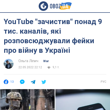
YouTube "зачистив" понад 9
тис. каналів, які
розповсюджували фейки
про війну в Україні
Ольга Ліпич
War
22.05.2022 22:12
9,1 т.
13
РУС