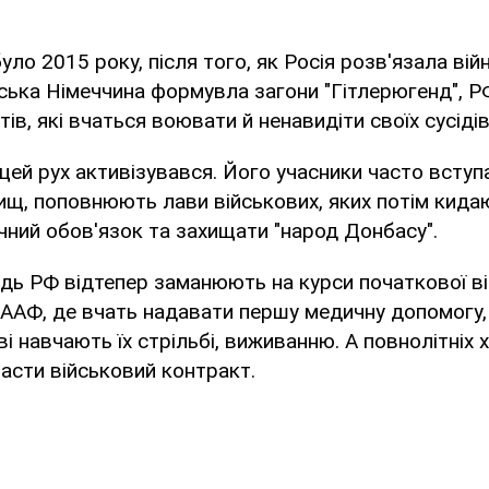
ло 2015 року, після того, як Росія розв'язала війну
ська Німеччина формувла загони "Гітлерюгенд", Р
ів, які вчаться воювати й ненавидіти своїх сусідів
цей рух активізувався. Його учасники часто всту
ищ, поповнюють лави військових, яких потім кида
чний обов'язок та захищати "народ Донбасу".
дь РФ відтепер заманюють на курси початкової ві
ААФ, де вчать надавати першу медичну допомогу, 
і навчають їх стрільбі, виживанню. А повнолітніх 
асти військовий контракт.