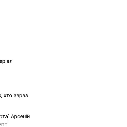
еріалі
х, хто зараз
арта" Арсеній
итті