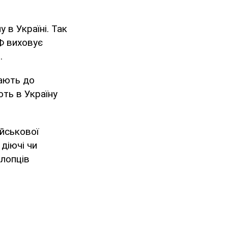
 в Україні. Так
Ф виховує
.
пають до
ють в Україну
йськової
діючі чи
хлопців