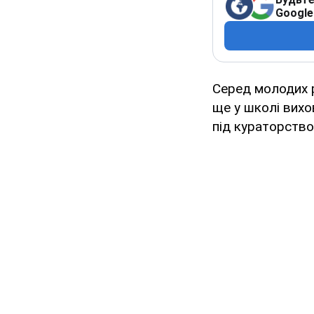
Google
Серед молодих ро
ще у школі вихо
під кураторством