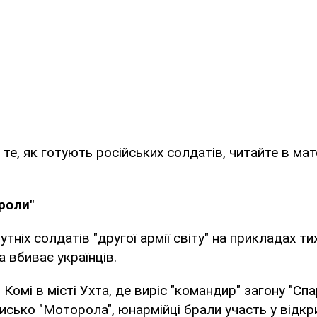
те, як готують російських солдатів, читайте в мат
роли"
ніх солдатів "другої армії світу" на прикладах ти
а вбиває українців.
і Комі в місті Ухта, де виріс "командир" загону "Сп
исько "Моторола", юнармійці брали участь у відкр