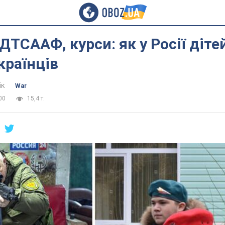
ДТСААФ, курси: як у Росії діте
країнців
ік
War
00
15,4 т.