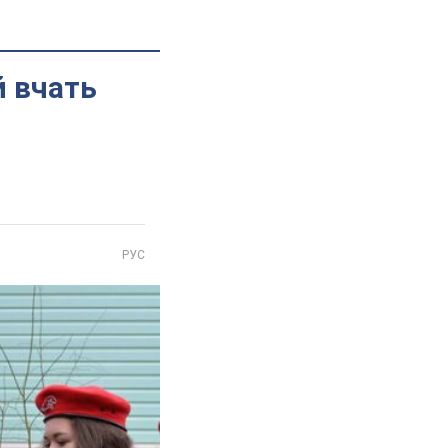
й вчать
РУС