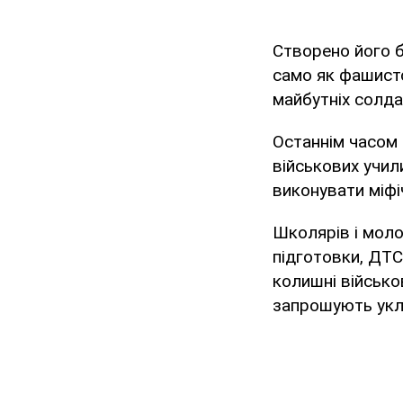
Створено його бу
само як фашист
майбутніх солдат
Останнім часом 
військових учил
виконувати міфі
Школярів і моло
підготовки, ДТС
колишні військов
запрошують укл