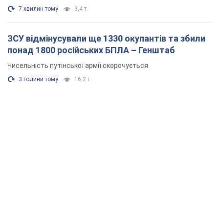
7 хвилин тому
3,4 т.
ЗСУ відмінусували ще 1330 окупантів та збили
понад 1800 російських БПЛА – Генштаб
Чисельність путінської армії скорочується
3 години тому
16,2 т.