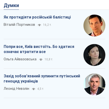
Думки
Як протидіяти російській балістиці
Віталій Портников
16,2 т.
Попри все, Київ вистоїть. Бо здатися
означає втратити все
Ольга Айвазовська
10,8 т.
Захід зобов'язаний зупинити путінський
геноцид українців
Леонід Невзлін
4,5 т.