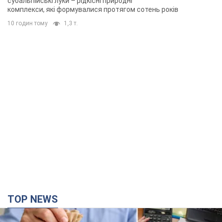
субальпійські луки – рідкісні природні
комплекси, які формувалися протягом сотень років
10 годин тому
1,3 т.
TOP NEWS