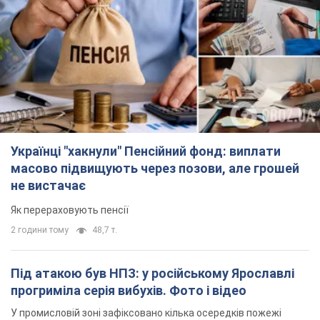
Українці "хакнули" Пенсійний фонд: виплати
масово підвищують через позови, але грошей
не вистачає
Як перераховують пенсії
2 години тому
48,7 т.
Під атакою був НПЗ: у російському Ярославлі
прогриміла серія вибухів. Фото і відео
У промисловій зоні зафіксовано кілька осередків пожежі