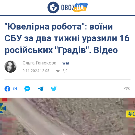
"Ювелірна робота": воїни
СБУ за два тижні уразили 16
російських "Градів". Відео
Ольга Ганюкова
War
9.11.2024 12:05
3,0 т.
34
РУС