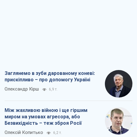
Заглянемо в зуби дарованому коневі:
прискіпливо – про допомогу Україні
Олександр Кірш
6,9 т.
Між жахливою війною і ще гіршим
миром на умовах агресора, або
Безвихідність – теж зброя Росії
Олексій Копитько
6,2 т.