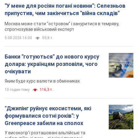
"У мене для росіян погані новини": Селезньов
припустив, чим закінчиться "війна складів"
Москва може стати "островом" і зануритися в темряву,
спрогнозував військовий експерт
5.08.2026 16:00
59,8 т.
Банки "готуються" до нового курсу
долара: українцям розповіли, чого
очікувати
Яким буде курс валюти в обмінниках
10 годин тому
116,3 т.
"Джипінг руйнує екосистеми, які
формувалися сотні років": у
Greenpeace забили на сполох
У високогір'ї розташовані альпійські та