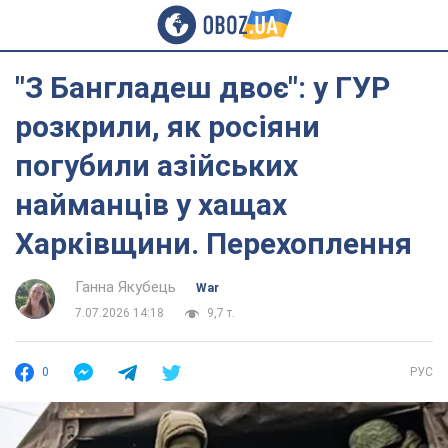
"З Бангладеш двоє": у ГУР
розкрили, як росіяни
погубили азійських
найманців у хащах
Харківщини. Перехоплення
Ганна Якубець
War
7.07.2026 14:18
9,7 т.
0
РУС