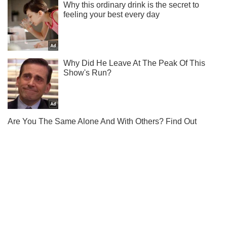
Підписуйся на наш Telegram. Отримуй тільки
найважливіше!
Підписатись
Підписатись
"З Бангладеш двоє":...