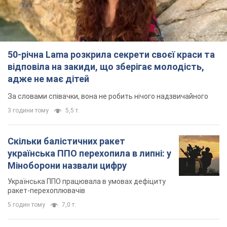
українська ППО перехопила в липні: у
Міноборони назвали цифру
Українська ППО працювала в умовах дефіциту
ракет-перехоплювачів
5 годин тому
7,0 т.
Ауріка Ротару через суд змінила
свою пенсію, на яку раніше
жалілася: скільки отримувала
співачка
У виплату не врахували зарплатню артистки за
час роботи в Чернівецькій філармонії
за 7 годин