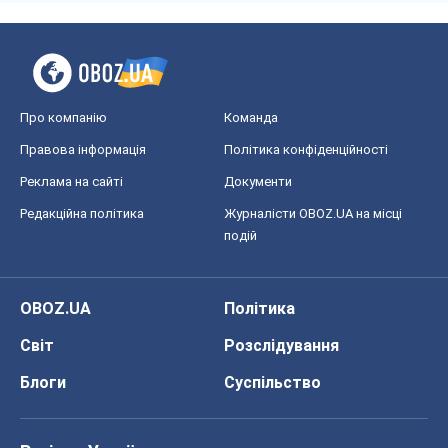
OBOZ.UA
Політика
Світ
Розслідування
Блоги
Суспільство
Регіони України
Київ
Харків
Запоріжжя
Дніпро
Черкаси
Спорт
Футбол
Баскетбол
Хокей
Бокс
Формула-1