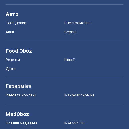
Економіка
Ринки та компанії
Макроекономіка
MedOboz
Новини медицини
MAMACLUB
Шоу
Афіша
Плітки
Краса
Мода
Жіночий журнал