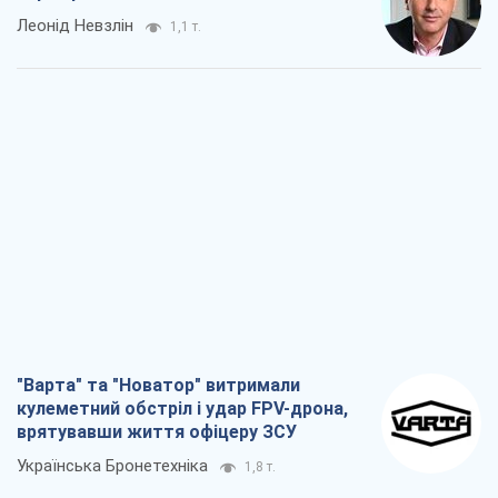
"Варта" та "Новатор" витримали
кулеметний обстріл і удар FPV-дрона,
врятувавши життя офіцеру ЗСУ
Українська Бронетехніка
1,8 т.
КНДР як каталізатор війни, або Про
новий етап російсько-
північнокорейського союзу
Олексій Кущ
2,0 т.
Вихід до еліти ЧС та тріумф "Сокола":
що відбувається в українському хокеї
Олександр Липенко
720