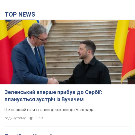
Зеленський вперше прибув до Сербії:
планується зустріч із Вучичем
Це перший візит глави держави до Бєлграда
годину тому
8,5 т.
Третій армійський корпус створює для
російських окупантів на Лиманському напрямку
критичний дискомфорт: як це вдалося
Це зараз переростає у кризу для всього угруповання
4 години тому
49,4 т.
В окупованій Ялті прогриміли потужні вибухи:
валить чорний дим. Фото і відео
Місто, ймовірно, опинилося під атакою дронів
7 годин тому
8,3 т.