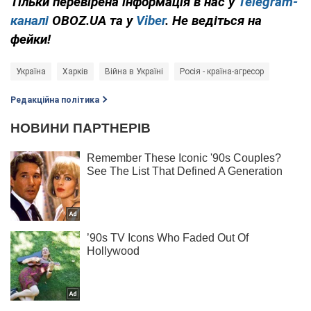
Тільки перевірена інформація в нас у
Telegram-
каналі
OBOZ.UA та у
Viber
. Не ведіться на
фейки!
Україна
Харків
Війна в Україні
Росія - країна-агресор
Редакційна політика