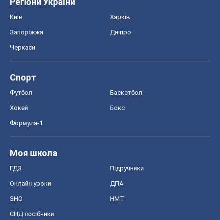
Моя школа
ГДЗ
Підручники
Онлайн уроки
ДПА
ЗНО
НМТ
СНД посібники
Авто
Тест Драйв
Електромобілі
Акції
Сервіс
Food Oboz
Рецепти
Напої
Дієти