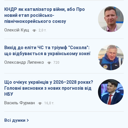
Що очікує українців у 2026–2028 роках?
Головні висновки з нових прогнозів від
НБУ
Василь Фурман
16,0 т.
Всі думки
Про компанію
Команда
Правова інформація
Політика конфіденційності
Реклама на сайті
Документи
Редакційна політика
Журналісти OBOZ.UA на місці
подій