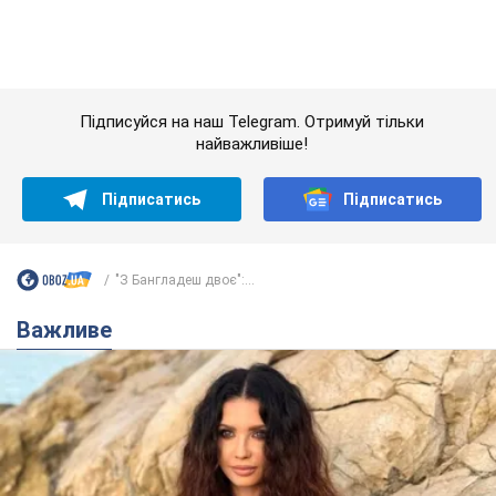
Важливе
50-річна Lama розкрила секрети своєї краси та
відповіла на закиди, що зберігає молодість,
адже не має дітей
За словами співачки, вона не робить нічого надзвичайного
3 години тому
5,5 т.
Скільки балістичних ракет