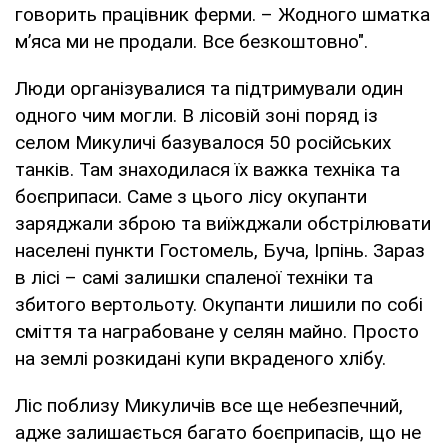
говорить працівник ферми. – Жодного шматка
м’яса ми не продали. Все безкоштовно".
Люди організувалися та підтримували один
одного чим могли. В лісовій зоні поряд із
селом Микуличі базувалося 50 російських
танків. Там знаходилася їх важка техніка та
боєприпаси. Саме з цього лісу окупанти
заряджали зброю та виїжджали обстрілювати
населені пункти Гостомель, Буча, Ірпінь. Зараз
в лісі – самі залишки спаленої техніки та
збитого вертольоту. Окупанти лишили по собі
сміття та награбоване у селян майно. Просто
на землі розкидані купи вкраденого хлібу.
Ліс поблизу Микуличів все ще небезпечний,
адже залишається багато боєприпасів, що не