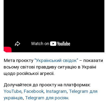
Мета проєкту
"Український свідок"
– показати
всьому світові правдиву ситуацію в Україні
щодо російської агресії.
Долучайтеся до проєкту на платформах:
YouTube
,
Facebook
,
Instagram
,
Telegram для
українців
,
Telegram для росіян.