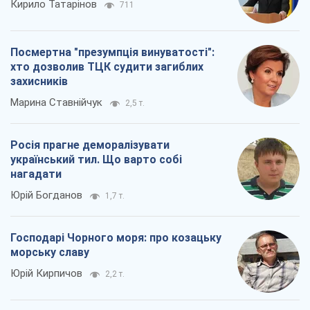
Кирило Татарінов
711
Посмертна "презумпція винуватості":
хто дозволив ТЦК судити загиблих
захисників
Марина Ставнійчук
2,5 т.
Росія прагне деморалізувати
український тил. Що варто собі
нагадати
Юрій Богданов
1,7 т.
Господарі Чорного моря: про козацьку
морську славу
Юрій Кирпичов
2,2 т.