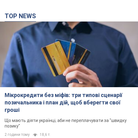
TOP NEWS
Мікрокредити без міфів: три типові сценарії
позичальника і план дій, щоб вберегти свої
гроші
Що мають діяти українці, аби не переплачувати за "швидку
позику"
2 години тому
18,6 т.