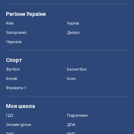
Регіони України
Київ
Харків
Запоріжжя
Дніпро
Черкаси
Спорт
Футбол
Баскетбол
Хокей
Бокс
Формула-1
Моя школа
ГДЗ
Підручники
Онлайн уроки
ДПА
ЗНО
НМТ