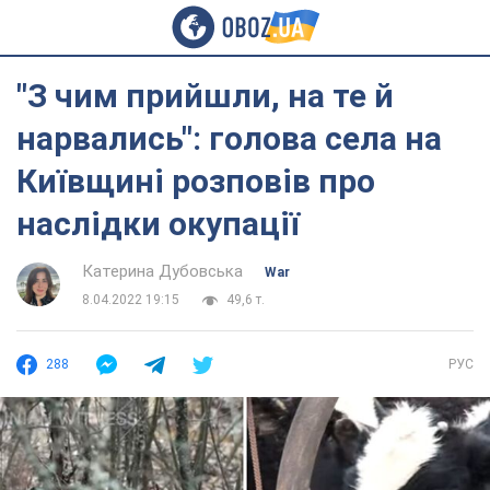
"З чим прийшли, на те й
нарвались": голова села на
Київщині розповів про
наслідки окупації
Катерина Дубовська
War
8.04.2022 19:15
49,6 т.
288
РУС