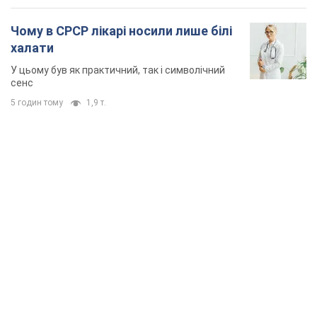
Чому в СРСР лікарі носили лише білі
халати
У цьому був як практичний, так і символічний
сенс
5 годин тому
1,9 т.