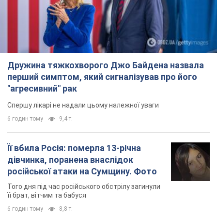
Дружина тяжкохворого Джо Байдена назвала
перший симптом, який сигналізував про його
"агресивний" рак
Спершу лікарі не надали цьому належної уваги
6 годин тому
9,4 т.
Її вбила Росія: померла 13-річна
дівчинка, поранена внаслідок
російської атаки на Сумщину. Фото
Того дня під час російського обстрілу загинули
її брат, вітчим та бабуся
6 годин тому
8,8 т.