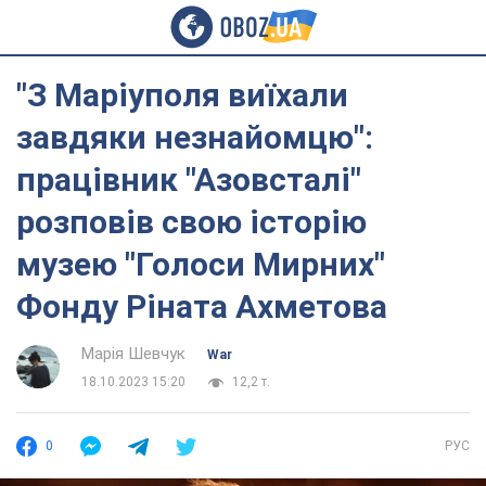
"З Маріуполя виїхали
завдяки незнайомцю":
працівник "Азовсталі"
розповів свою історію
музею "Голоси Мирних"
Фонду Ріната Ахметова
Марія Шевчук
War
18.10.2023 15:20
12,2 т.
0
РУС