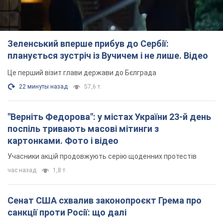
Зеленський вперше прибув до Сербії:
планується зустріч із Вучичем і не лише. Відео
Це перший візит глави держави до Бєлграда
22 минуты назад
57,6 т.
"Верніть Федорова": у містах України 23-й день
поспіль тривають масові мітинги з
картонками. Фото і відео
Учасники акцій продовжують серію щоденних протестів
час назад
1,8 т.
Сенат США схвалив законопроєкт Грема про
санкції проти Росії: що далі