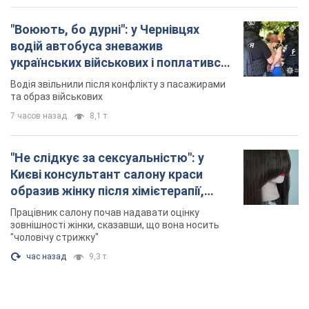
"Воюють, бо дурні": у Чернівцях
водій автобуса зневажив
українських військових і поплатився.
Відео
Водія звільнили після конфлікту з пасажирами
та образ військових
7 часов назад
8,1 т.
"Не слідкує за сексуальністю": у
Києві консультант салону краси
образив жінку після хімієтерапії,
розгорівся скандал. Фото
Працівник салону почав надавати оцінку
зовнішності жінки, сказавши, що вона носить
"чоловічу стрижку"
час назад
9,3 т.