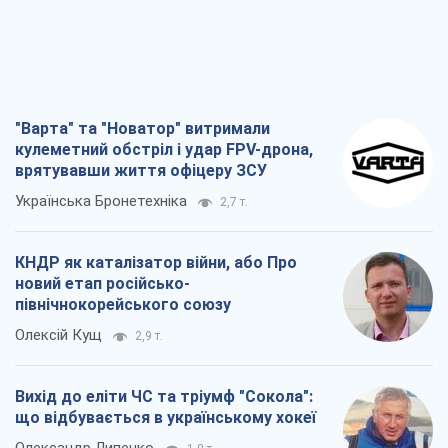
"Варта" та "Новатор" витримали
кулеметний обстріл і удар FPV-дрона,
врятувавши життя офіцеру ЗСУ
Українська Бронетехніка
2,7 т.
КНДР як каталізатор війни, або Про
новий етап російсько-
північнокорейського союзу
Олексій Кущ
2,9 т.
Вихід до еліти ЧС та тріумф "Сокола":
що відбувається в українському хокеї