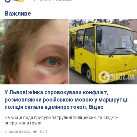
Важливе
У Львові жінка спровокувала конфлікт,
розмовляючи російською мовою у маршрутці:
поліція склала адмінпротокол. Відео
На місце події прибули патрульні поліцейські та слідчо-
оперативна група
5 часов назад
8,7 т.