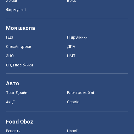
Хокей
Бокс
Формула-1
Моя школа
ГДЗ
Підручники
Онлайн уроки
ДПА
ЗНО
НМТ
СНД посібники
Авто
Тест Драйв
Електромобілі
Акції
Сервіс
Food Oboz
Рецепти
Напої