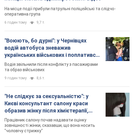
На місце події прибули патрульні поліцейські та слідчо-
оперативна група
6 годин тому
9,7 т.
"Воюють, бо дурні": у Чернівцях
водій автобуса зневажив
українських військових і поплатився.
Відео
Водія звільнили після конфлікту з пасажирами
та образ військових
9 годин тому
8,6 т.
"Не слідкує за сексуальністю": у
Києві консультант салону краси
образив жінку після хімієтерапії,
розгорівся скандал. Фото
Працівник салону почав надавати оцінку
зовнішності жінки, сказавши, що вона носить
"чоловічу стрижку"