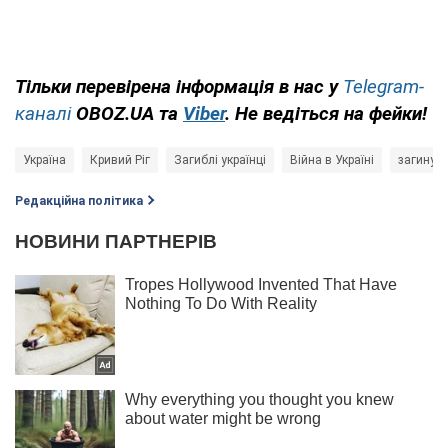
Тільки перевірена інформація в нас у
Telegram-
каналі
OBOZ.UA та
Viber
. Не ведіться на фейки!
Україна
Кривий Ріг
Загиблі українці
Війна в Україні
загинули
Редакційна політика