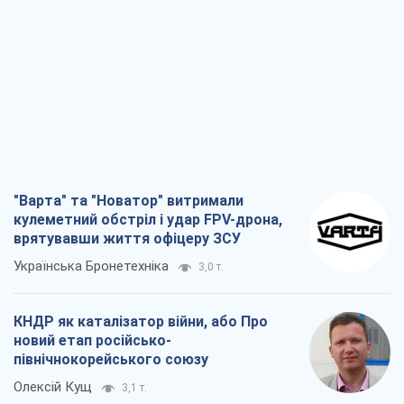
"Варта" та "Новатор" витримали
кулеметний обстріл і удар FPV-дрона,
врятувавши життя офіцеру ЗСУ
Українська Бронетехніка
3,0 т.
КНДР як каталізатор війни, або Про
новий етап російсько-
північнокорейського союзу
Олексій Кущ
3,1 т.