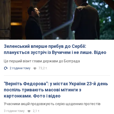
Зеленський вперше прибув до Сербії:
планується зустріч із Вучичем і не лише. Відео
Це перший візит глави держави до Бєлграда
2 години тому
73,2 т.
"Верніть Федорова": у містах України 23-й день
поспіль тривають масові мітинги з
картонками. Фото і відео
Учасники акцій продовжують серію щоденних протестів
3 години тому
2,1 т.