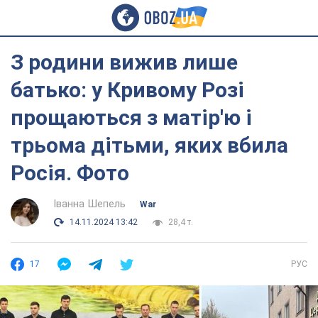
З родини вижив лише
батько: у Кривому Розі
прощаються з матір'ю і
трьома дітьми, яких вбила
Росія. Фото
Іванна Шепель
War
14.11.2024 13:42
28,4 т.
17
РУС