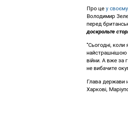
Про це
у своєму
Володимир Зелен
перед британсь
доскрольте сторі
"Сьогодні, коли
найстрашнішою к
війни. А вже за 
не вибачите оку
Глава держави н
Харкові, Маріупо