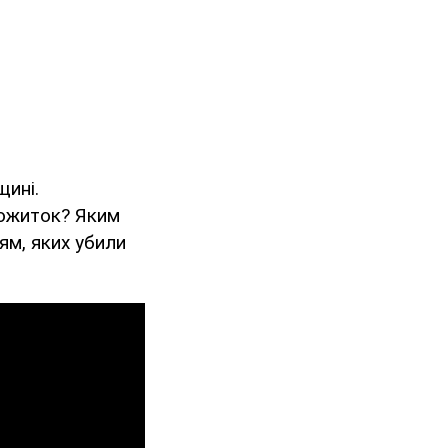
щині.
тожиток? Яким
ям, яких убили