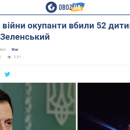
в війни окупанти вбили 52 дити
– Зеленський
нко
War
6
3,4 т.