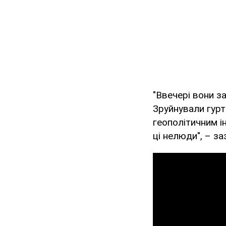
"Ввечері вони з
Зруйнували гурт
геополітичним і
ці нелюди", – з