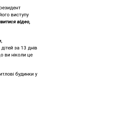
президент
його виступу
витися відео,
,
дітей за 13 днів
що ви ніколи це
итлові будинки у