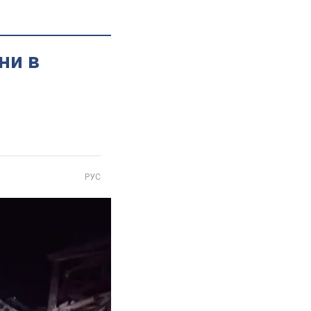
ни в
РУС