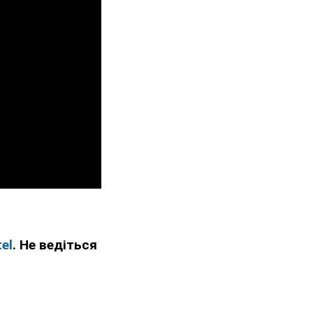
el
. Не ведіться