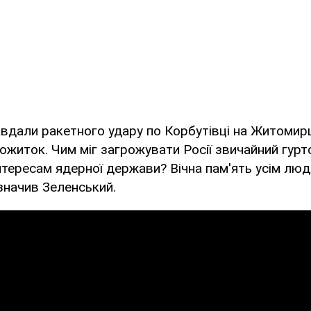
авдали ракетного удару по Корбутівці на Житомир
ожиток. Чим міг загрожувати Росії звичайний гур
нтересам ядерної держави? Вічна пам'ять усім люд
азначив Зеленський.