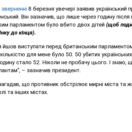
 зверненні
8 березня увечері заявив український 
ський. Він зазначив, що лише через годину після 
ким парламентом було вбито двох дітей
(щоб поди
нку до кінця).
 я йшов виступати перед британським парламентом
ількістю для мене було 50. 50 убитих українських 
годину стало 52. Ніколи не пробачу цього. І знаю, 
пантам", – зазначив президент.
агадав, що противник обстрілює мирні міста та ж
лі та інших містах.