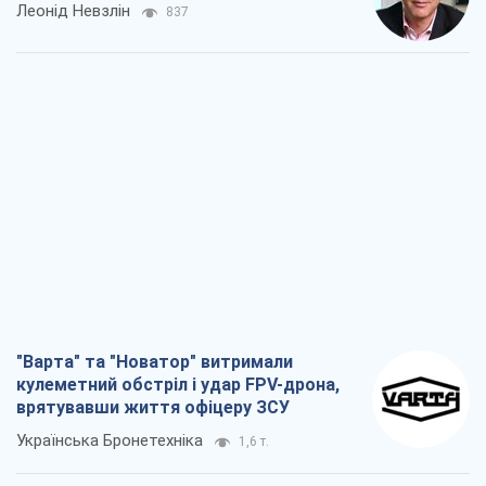
"Варта" та "Новатор" витримали
кулеметний обстріл і удар FPV-дрона,
врятувавши життя офіцеру ЗСУ
Українська Бронетехніка
1,6 т.
КНДР як каталізатор війни, або Про
новий етап російсько-
північнокорейського союзу
Олексій Кущ
1,8 т.
Вихід до еліти ЧС та тріумф "Сокола":
що відбувається в українському хокеї
Олександр Липенко
669