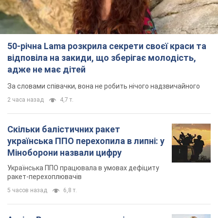
Скільки балістичних ракет
українська ППО перехопила в липні: у
Міноборони назвали цифру
Українська ППО працювала в умовах дефіциту
ракет-перехоплювачів
5 часов назад
6,8 т.
Ауріка Ротару через суд змінила
свою пенсію, на яку раніше
жалілася: скільки отримувала
співачка
У виплату не врахували зарплатню артистки за
час роботи в Чернівецькій філармонії
через 8 часов