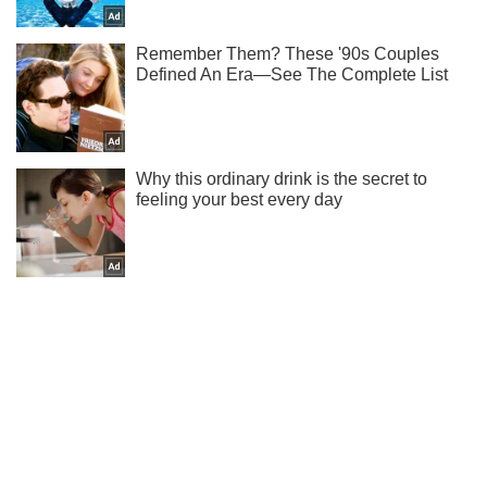
Не набридаємо! Тільки найважливіше - підписуйся на наш
Telegram-канал
Підписатись
Підписатись
За чотири місяці...