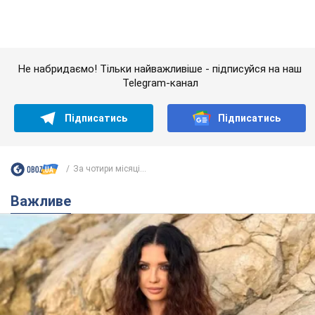
Важливе
50-річна Lama розкрила секрети своєї краси та
відповіла на закиди, що зберігає молодість,
адже не має дітей
За словами співачки, вона не робить нічого надзвичайного
2 часа назад
4,7 т.