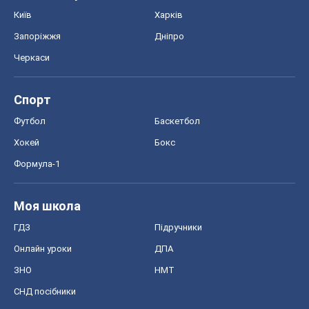
Моя школа
ГДЗ
Підручники
Онлайн уроки
ДПА
ЗНО
НМТ
СНД посібники
Авто
Тест Драйв
Електромобілі
Акції
Сервіс
Food Oboz
Рецепти
Напої
Дієти