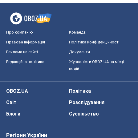
OBOZ.UA
Політика
Світ
Розслідування
Блоги
Суспільство
Регіони України
Київ
Харків
Запоріжжя
Дніпро
Черкаси
Спорт
Футбол
Баскетбол
Хокей
Бокс
Формула-1