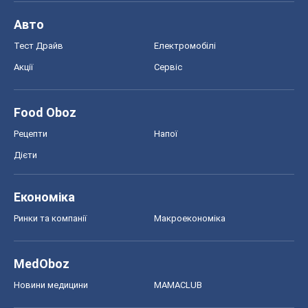
Економіка
Ринки та компанії
Макроекономіка
MedOboz
Новини медицини
MAMACLUB
Шоу
Афіша
Плітки
Краса
Мода
Жіночий журнал