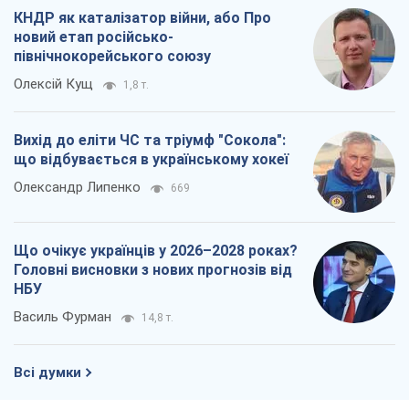
Що очікує українців у 2026–2028 роках?
Головні висновки з нових прогнозів від
НБУ
Василь Фурман
14,8 т.
Всі думки
Про компанію
Команда
Правова інформація
Політика конфіденційності
Реклама на сайті
Документи
Редакційна політика
Журналісти OBOZ.UA на місці
подій