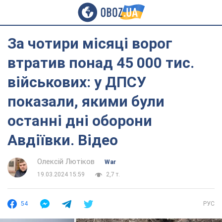
За чотири місяці ворог
втратив понад 45 000 тис.
військових: у ДПСУ
показали, якими були
останні дні оборони
Авдіївки. Відео
Олексій Лютіков
War
19.03.2024 15:59
2,7 т.
54
РУС