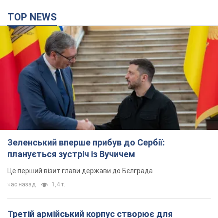
Зеленський вперше прибув до Сербії:
планується зустріч із Вучичем
Це перший візит глави держави до Бєлграда
час назад
1,4 т.
Третій армійський корпус створює для
російських окупантів на Лиманському напрямку
критичний дискомфорт: як це вдалося
Це зараз переростає у кризу для всього угруповання
3 часа назад
46,9 т.
В окупованій Ялті прогриміли потужні вибухи:
валить чорний дим. Фото і відео
Місто, ймовірно, опинилося під атакою дронів
7 часов назад
7,9 т.