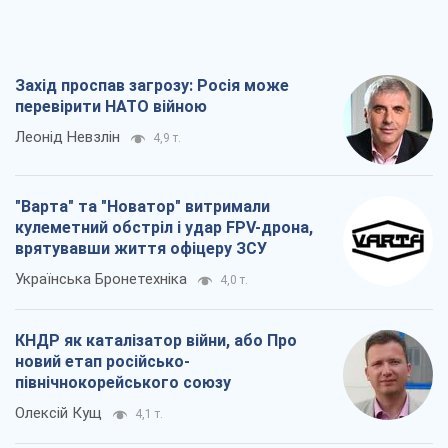
Захід проспав загрозу: Росія може
перевірити НАТО війною
Леонід Невзлін
4,9 т.
"Варта" та "Новатор" витримали
кулеметний обстріл і удар FPV-дрона,
врятувавши життя офіцеру ЗСУ
Українська Бронетехніка
4,0 т.
КНДР як каталізатор війни, або Про
новий етап російсько-
північнокорейського союзу
Олексій Кущ
4,1 т.