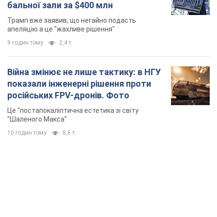
бальної зали за $400 млн
Трамп вже заявив, що негайно подасть
апеляцію а це "жахливе рішення"
9 годин тому
2,4 т.
Війна змінює не лише тактику: в НГУ
показали інженерні рішення проти
російських FPV-дронів. Фото
Це "постапокаліптична естетика зі світу
"Шаленого Макса"
10 годин тому
8,6 т.