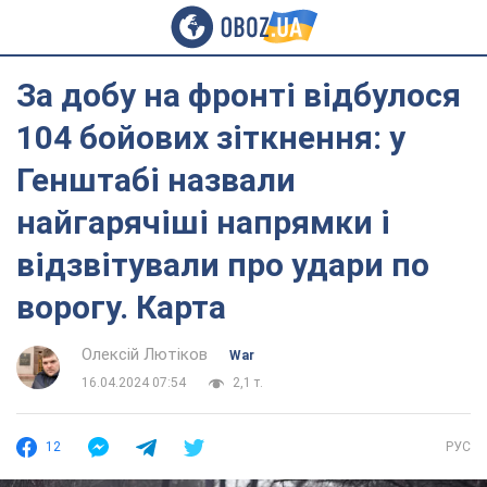
За добу на фронті відбулося
104 бойових зіткнення: у
Генштабі назвали
найгарячіші напрямки і
відзвітували про удари по
ворогу. Карта
Олексій Лютіков
War
16.04.2024 07:54
2,1 т.
12
РУС