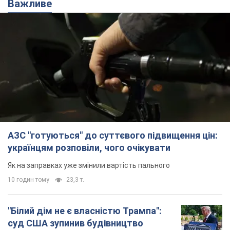
Важливе
АЗС "готуються" до суттєвого підвищення цін:
українцям розповіли, чого очікувати
Як на заправках уже змінили вартість пального
10 годин тому
23,3 т.
"Білий дім не є власністю Трампа":
суд США зупинив будівництво