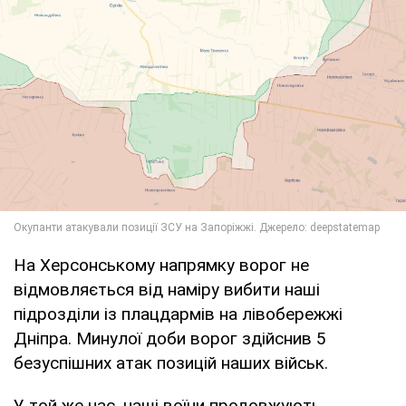
На Херсонському напрямку ворог не
відмовляється від наміру вибити наші
підрозділи із плацдармів на лівобережжі
Дніпра. Минулої доби ворог здійснив 5
безуспішних атак позицій наших військ.
У той же час, наші воїни продовжують