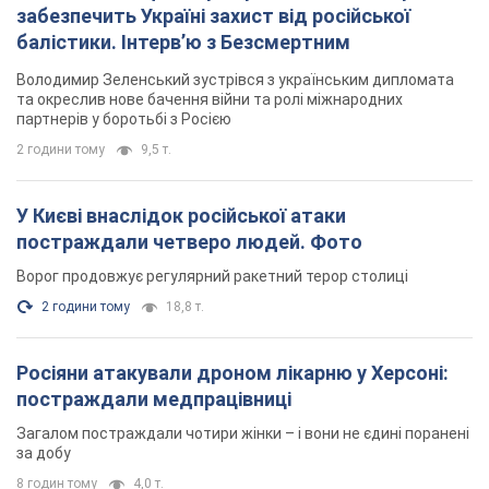
забезпечить Україні захист від російської
балістики. Інтерв’ю з Безсмертним
Володимир Зеленський зустрівся з українським дипломата
та окреслив нове бачення війни та ролі міжнародних
партнерів у боротьбі з Росією
2 години тому
9,5 т.
У Києві внаслідок російської атаки
постраждали четверо людей. Фото
Ворог продовжує регулярний ракетний терор столиці
2 години тому
18,8 т.
Росіяни атакували дроном лікарню у Херсоні:
постраждали медпрацівниці
Загалом постраждали чотири жінки – і вони не єдині поранені
за добу
8 годин тому
4,0 т.