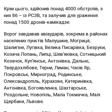
Крім цього, здійснив понад 4000 обстрілів, з
них 86 – із РСЗВ, та залучив для ураження
понад 1500 дронів-камікадзе.
Ворог завдавав авіаударів, зокрема в районах
населених пунктів Малушине, Могриця,
Шалигіне, Лугівка, Велика Писарівка, Безруки,
Козача Лопань, Липці, Шев’яківка, Сотницький
Козачок, Куп’янськ, Антонівка, Дальнє,
Твердохлібове, Терни, Лиман, Часів Яр,
Покровськ, Мирноград, Родинське,
Олександропіль, Курахове, Катеринівка,
Антонівка, Богоявленка, Шахтарське,
Роздольне, Новопіль, Мала Токмачка, Малі
Щербаки, Львове.