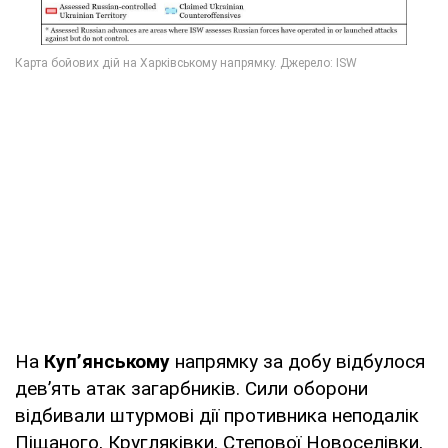
На
Куп’янському
напрямку за добу відбулося
дев’ять атак загарбників. Сили оборони
відбивали штурмові дії противника неподалік
Піщаного, Кругляківки, Степової Новоселівки,