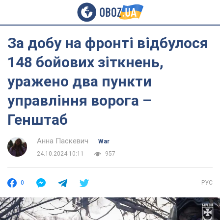
За добу на фронті відбулося
148 бойових зіткнень,
уражено два пункти
управління ворога –
Генштаб
Анна Паскевич
War
24.10.2024 10:11
957
0
РУС