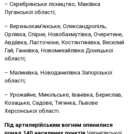
– Серебрянське лісництво, Макіївка
Луганської області;
– Верхньокам’янське, Олександропіль,
Орлівка, Спірне, Новобахмутівка, Очеретине,
Авдіївка, Ласточкіне, Костянтинівка, Веселий
Гай, Ганнівка, Новомихайлівка Донецької
області;
– Малинівка, Новоданилівка Запорізької
області;
– Урожайне, Микільське, Іванівка, Берислав,
Козацьке, Садове, Тягинка, Львове
Херсонської області.
Під артилерійським вогнем опинилися
понад 140 населених пунктів
Чернігівської,