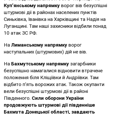
Куп’янському напрямку
ворог вів безуспішні
штурмові дії в районах населених пунктів
Синьківка, Іванівка на Харківщині та Надія на
Луганщині. Там наші захисники відбили понад
10 атак ЗС РФ.
На
Лиманському напрямку
ворог
наступальних (штурмових) дій не вів.
На
Бахмутському напрямку
загарбники
безуспішно намагалися відновити втрачене
положення біля Кліщіївки й Андріївки. Там
відбито п'ять ворожих атак. Також окупанти
вели безуспішні штурмові дії в районі
Південного.
Сили оборони України
продовжують штурмові дії південніше
Бахмута Донецької області, завдають