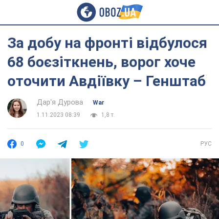
За добу на фронті відбулося
68 боєзіткнень, ворог хоче
оточити Авдіївку – Генштаб
Дар'я Дурова
War
1.11.2023 08:39
1,8 т.
0
РУС