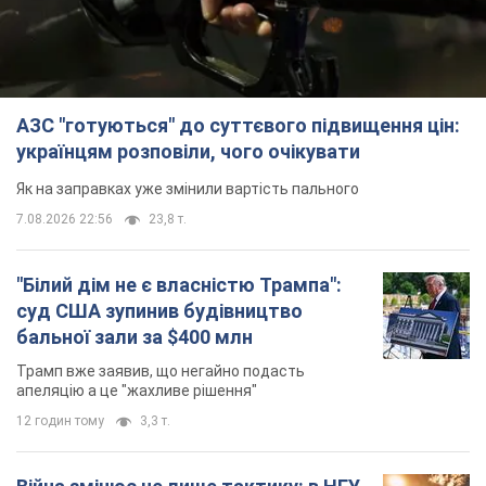
АЗС "готуються" до суттєвого підвищення цін:
українцям розповіли, чого очікувати
Як на заправках уже змінили вартість пального
7.08.2026 22:56
23,8 т.
"Білий дім не є власністю Трампа":
суд США зупинив будівництво
бальної зали за $400 млн
Трамп вже заявив, що негайно подасть
апеляцію а це "жахливе рішення"
12 годин тому
3,3 т.