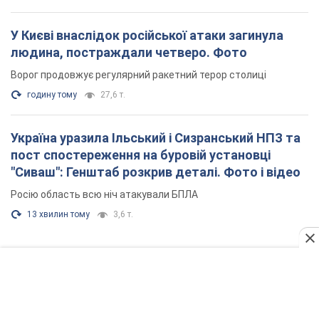
У Києві внаслідок російської атаки загинула
людина, постраждали четверо. Фото
Ворог продовжує регулярний ракетний терор столиці
годину тому
27,6 т.
Україна уразила Ільський і Сизранський НПЗ та
пост спостереження на буровій установці
"Сиваш": Генштаб розкрив деталі. Фото і відео
Росію область всю ніч атакували БПЛА
13 хвилин тому
3,6 т.