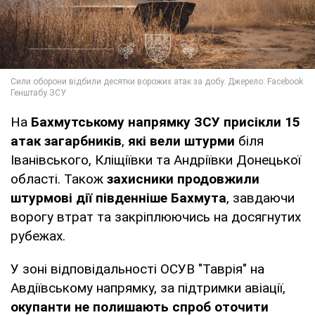
На
Бахмутському напрямку ЗСУ присікли 15
атак загарбників
,
які вели штурми
біля
Іванівського, Кліщіївки та Андріївки Донецької
області. Також
захисники продовжили
штурмові дії південніше Бахмута
, завдаючи
ворогу втрат та закріплюючись на досягнутих
рубежах.
У зоні відповідальності ОСУВ "Таврія" на
Авдіївському напрямку, за підтримки авіації,
окупанти не полишають спроб оточити