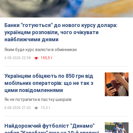
Банки "готуються" до нового курсу долара:
українцям розповіли, чого очікувати
найближчими днями
Яким буде курс валюти в обмінниках
6.08.2026 22:58
150,5 т.
Українцям обіцяють по 850 грн від
мобільних операторів: що не так з
цими повідомленнями
Як не потрапити в пастку шахраїв
6.08.2026 21:02
15,3 т.
Найдорожчий футболіст "Динамо"
забив "Карабаху" вже на 10-й хвилині