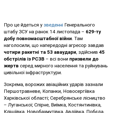
Про це йдеться у
зведенні
Генерального
штабу ЗСУ на ранок 14 листопада –
629-ту
добу повномасштабної війни
. Там
наголосили, що напередодні агресор завдав
чотири ракетні та 53 аваудари
, здійснив
45
обстрілів із РСЗВ
– всі вони
призвели до
жертв
серед мирного населення та руйнувань
цивільної інфраструктури.
Зокрема, ворожих авіаційних ударів зазнали
Першотравневе, Копанки, Новосергіївка
Харківської області; Серебрянське лісництво
– Луганської; Спірне, Виїмка, Костянтинівка,
Кліщіївка, Новобахмутівка, Авдіївка, Побєда,