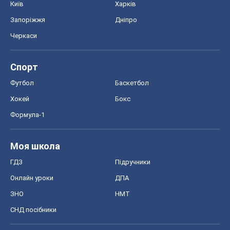
Київ
Харків
Запоріжжя
Дніпро
Черкаси
Спорт
Футбол
Баскетбол
Хокей
Бокс
Формула-1
Моя школа
ГДЗ
Підручники
Онлайн уроки
ДПА
ЗНО
НМТ
СНД посібники