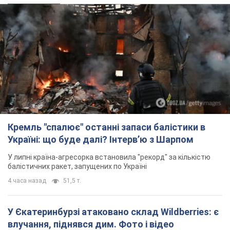
Кремль "спалює" останні запаси балістики в
Україні: що буде далі? Інтерв’ю з Шарпом
У липні країна-агресорка встановила "рекорд" за кількістю
балістичних ракет, запущених по Україні
4 часа назад
51,5 т.
У Єкатеринбурзі атаковано склад Wildberries: є
влучання, піднявся дим. Фото і відео