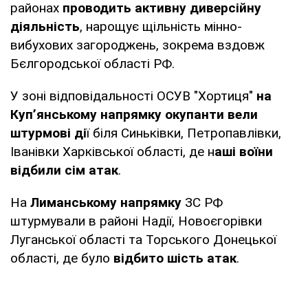
районах
проводить активну диверсійну
діяльність
, нарощує щільність мінно-
вибухових загороджень, зокрема вздовж
Бєлгородської області РФ.
У зоні відповідальності ОСУВ "Хортиця"
на
Куп’янському напрямку окупанти вели
штурмові ді
ї біля Синьківки, Петропавлівки,
Іванівки Харківської області, де н
аші воїни
відбили сім атак
.
На
Лиманському напрямку
ЗС РФ
штурмували в районі Надії, Новоєгорівки
Луганської області та Торського Донецької
області, де було
відбито шість атак
.