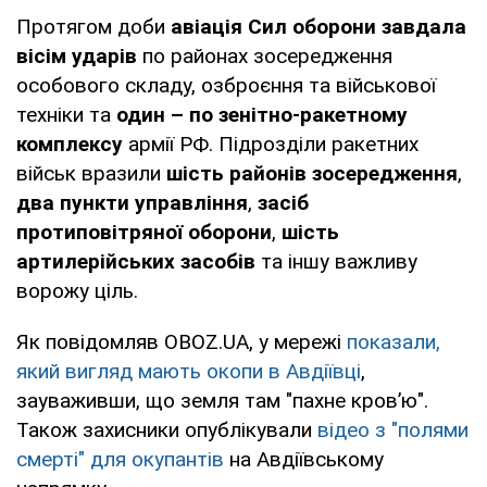
Протягом доби
авіація Сил оборони завдала
вісім ударів
по районах зосередження
особового складу, озброєння та військової
техніки та
один – по зенітно-ракетному
комплексу
армії РФ. Підрозділи ракетних
військ вразили
шість районів зосередження
,
два пункти управління
,
засіб
протиповітряної оборони
,
шість
артилерійських засобів
та іншу важливу
ворожу ціль.
Як повідомляв OBOZ.UA, у мережі
показали,
який вигляд мають окопи в Авдіївці
,
зауваживши, що земля там "пахне кров’ю".
Також захисники опублікували
відео з "полями
смерті" для окупантів
на Авдіївському