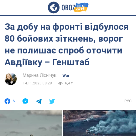
За добу на фронті відбулося
80 бойових зіткнень, ворог
не полишає спроб оточити
Авдіївку – Генштаб
Марина Ліснічук
War
14.11.2023 08:29
6,4 т.
6
РУС