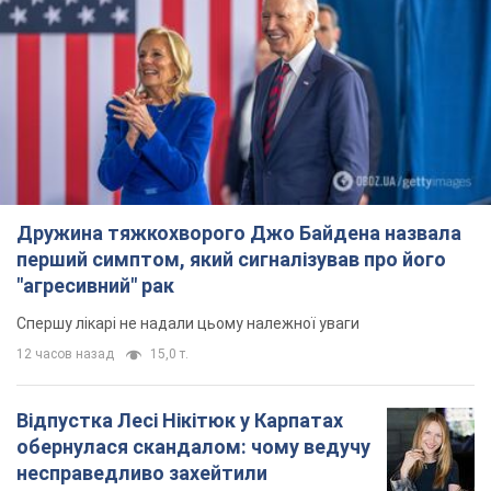
Дружина тяжкохворого Джо Байдена назвала
перший симптом, який сигналізував про його
"агресивний" рак
Спершу лікарі не надали цьому належної уваги
12 часов назад
15,0 т.
Відпустка Лесі Нікітюк у Карпатах
обернулася скандалом: чому ведучу
несправедливо захейтили