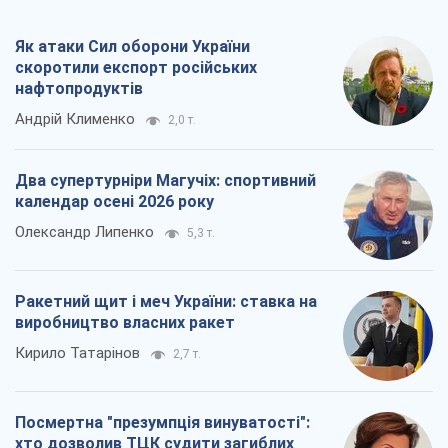
Як атаки Сил оборони України
скоротили експорт російських
нафтопродуктів
Андрій Клименко
2,0 т.
Два супертурніри Магучіх: спортивний
календар осені 2026 року
Олександр Липенко
5,3 т.
Ракетний щит і меч України: ставка на
виробництво власних ракет
Кирило Татарінов
2,7 т.
Посмертна "презумпція винуватості":
хто дозволив ТЦК судити загиблих