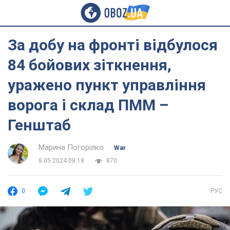
За добу на фронті відбулося
84 бойових зіткнення,
уражено пункт управління
ворога і склад ПММ –
Генштаб
Марина Погорілко
War
8.05.2024 08:18
870
0
РУС