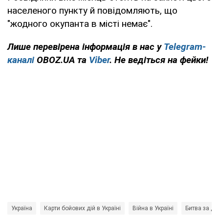
населеного пункту й повідомляють, що
"жодного окупанта в місті немає".
Лише перевірена інформація в нас у
Telegram-
каналі
OBOZ.UA та
Viber
. Не ведіться на фейки!
Україна
Карти бойових дій в Україні
Війна в Україні
Битва за Д