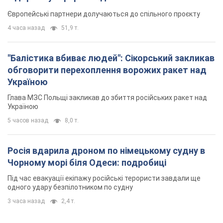
Європейські партнери долучаються до спільного проєкту
4 часа назад
51,9 т.
"Балістика вбиває людей": Сікорський закликав
обговорити перехоплення ворожих ракет над
Україною
Глава МЗС Польщі закликав до збиття російських ракет над
Україною
5 часов назад
8,0 т.
Росія вдарила дроном по німецькому судну в
Чорному морі біля Одеси: подробиці
Під час евакуації екіпажу російські терористи завдали ще
одного удару безпілотником по судну
3 часа назад
2,4 т.