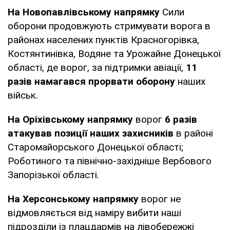
На Новопавлівському напрямку
Сили
оборони продовжують стримувати ворога в
районах населених пунктів Красногорівка,
Костянтинівка, Водяне та Урожайне Донецької
області, де ворог, за підтримки авіації,
11
разів намагався прорвати оборону
наших
військ.
На Оріхівському напрямку
ворог
6 разів
атакував позиції наших захисників
в районі
Старомайорського Донецької області;
Роботиного та північно-західніше Вербового
Запорізької області.
На Херсонському напрямку
ворог не
відмовляється від наміру вибити наші
підрозділи із плацдармів на лівобережжі