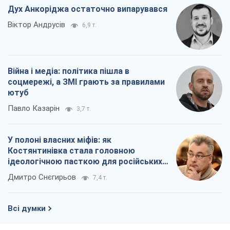
Дух Анкоріджа остаточно випарувався
Віктор Андрусів
6,9 т.
Війна і медіа: політика пішла в
соцмережі, а ЗМІ грають за правилами
ютуб
Павло Казарін
3,7 т.
У полоні власних міфів: як
Костянтинівка стала головною
ідеологічною пасткою для російських
окупантів
Дмитро Снєгирьов
7,4 т.
Всі думки