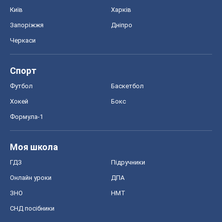
Київ
Харків
Запоріжжя
Дніпро
Черкаси
Спорт
Футбол
Баскетбол
Хокей
Бокс
Формула-1
Моя школа
ГДЗ
Підручники
Онлайн уроки
ДПА
ЗНО
НМТ
СНД посібники