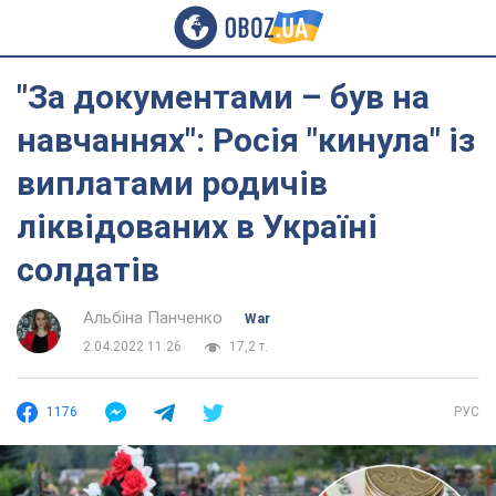
"За документами – був на
навчаннях": Росія "кинула" із
виплатами родичів
ліквідованих в Україні
солдатів
Альбіна Панченко
War
2.04.2022 11:26
17,2 т.
1176
РУС