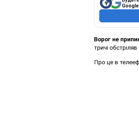
Google
Ворог не припи
тричі обстріляв
Про це в телееф