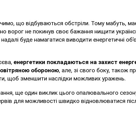
чимо, що відбуваються обстріли. Тому мабуть, ма
сно ворог не покинув своє бажання нищити українс
 надалі буде намагатися виводити енергетичні об’є
єєва,
енергетики покладаються на захист енерг
повітряною обороною
, але, зі свого боку, також 
ти, щоб зменшити наслідки можливих уражень.
ання, ще один виклик цього опалювального сезону
рвів для можливості швидко відновлюватися післ