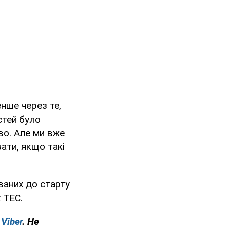
нше через те,
стей було
во. Але ми вже
ати, якщо такі
ваних до старту
 ТЕС.
у
Viber
. Не