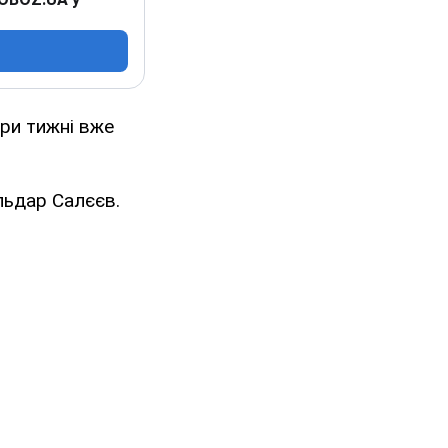
три тижні вже
льдар Салєєв.