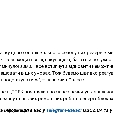
чатку цього опалювального сезону цих резервів ме
єктів знаходиться під окупацією, багато з потужно
 минулої зими. І все встигнути відновити неможли
рацювати в цих умовах. Тож будемо швидко реагув
 продовжуватися", – запевнив Салєєв.
ше в ДТЕК заявляли про завершення усіх заплано
езону планових ремонтних робіт на енергоблоках
на інформація в нас у
Telegram-каналі
OBOZ.UA та 