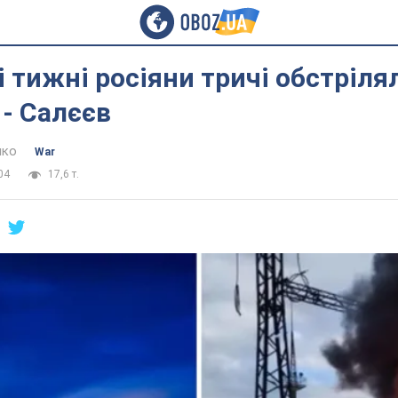
і тижні росіяни тричі обстріля
- Салєєв
нко
War
04
17,6 т.