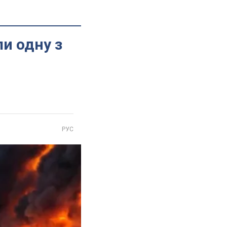
ли одну з
РУС