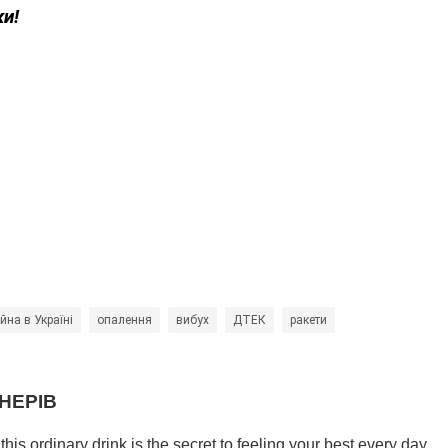
ки!
ійна в Україні
опалення
вибух
ДТЕК
ракети