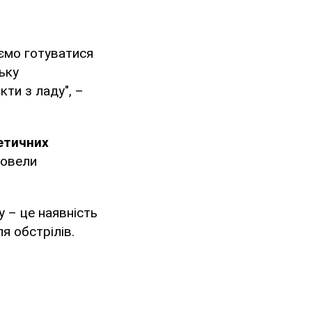
ємо готуватися
ьку
кти з ладу", –
етичних
провели
 – це наявність
я обстрілів.