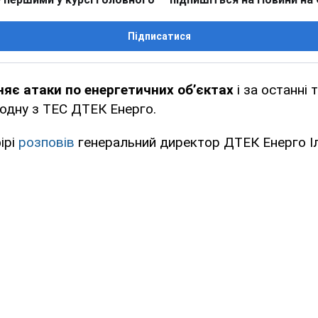
Підписатися
няє атаки по енергетичних об’єктах
і за останні 
 одну з ТЕС ДТЕК Енерго.
ірі
розповів
генеральний директор ДТЕК Енерго І