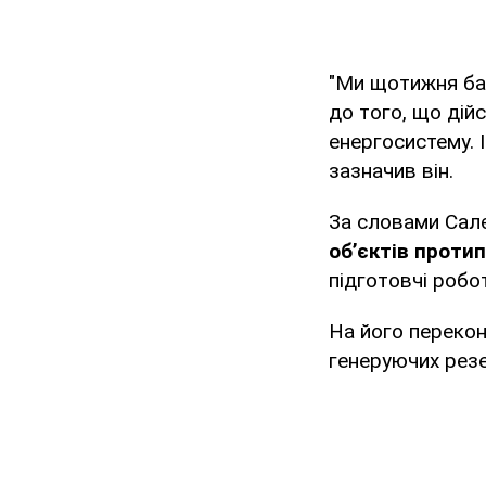
"Ми щотижня ба
до того, що дій
енергосистему. І
зазначив він.
За словами Сал
об’єктів проти
підготовчі робо
На його перекон
генеруючих резе