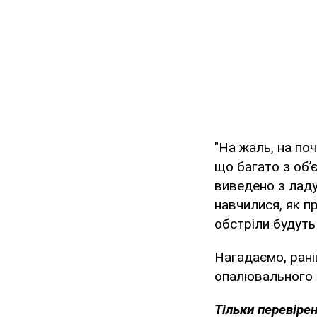
"На жаль, на по
що багато з об’
виведено з ладу
навчилися, як п
обстріли будуть
Нагадаємо, рані
опалювального с
Тільки перевіре