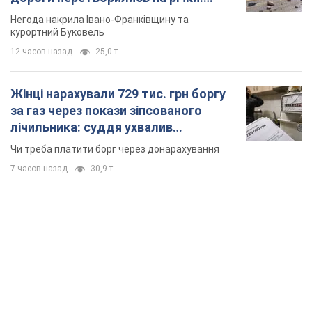
Відео
Негода накрила Івано-Франківщину та
курортний Буковель
12 часов назад
25,0 т.
Жінці нарахували 729 тис. грн боргу
за газ через покази зіпсованого
лічильника: суддя ухвалив
неочікуване рішення
Чи треба платити борг через донарахування
7 часов назад
30,9 т.