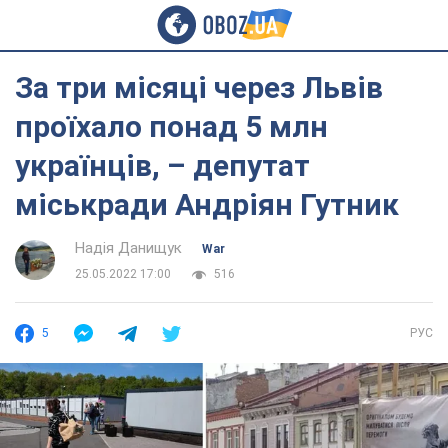
За три місяці через Львів
проїхало понад 5 млн
українців, – депутат
міськради Андріян Гутник
Надія Данищук
War
25.05.2022 17:00
516
5
РУС