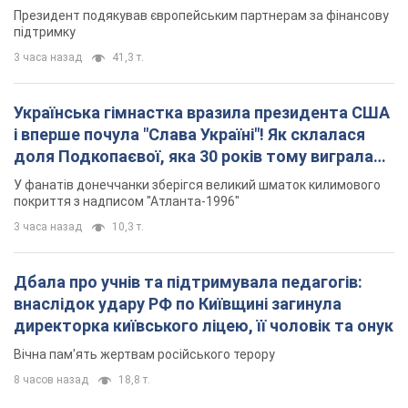
Президент подякував європейським партнерам за фінансову
підтримку
3 часа назад
41,3 т.
Українська гімнастка вразила президента США
і вперше почула "Слава Україні"! Як склалася
доля Подкопаєвої, яка 30 років тому виграла
"золото" Олімпіади
У фанатів донеччанки зберігся великий шматок килимового
покриття з надписом "Атланта-1996"
3 часа назад
10,3 т.
Дбала про учнів та підтримувала педагогів:
внаслідок удару РФ по Київщині загинула
директорка київського ліцею, її чоловік та онук
Вічна пам'ять жертвам російського терору
8 часов назад
18,8 т.