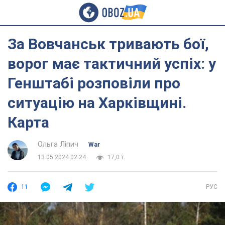
За Вовчанськ тривають бої,
ворог має тактичний успіх: у
Генштабі розповіли про
ситуацію на Харківщині.
Карта
Ольга Ліпич
War
13.05.2024 02:24
17,0 т.
11
РУС