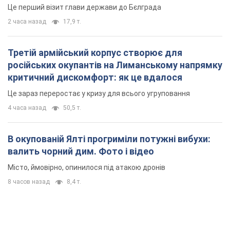
Це перший візит глави держави до Бєлграда
2 часа назад
17,9 т.
Третій армійський корпус створює для
російських окупантів на Лиманському напрямку
критичний дискомфорт: як це вдалося
Це зараз переростає у кризу для всього угруповання
4 часа назад
50,5 т.
В окупованій Ялті прогриміли потужні вибухи:
валить чорний дим. Фото і відео
Місто, ймовірно, опинилося під атакою дронів
8 часов назад
8,4 т.