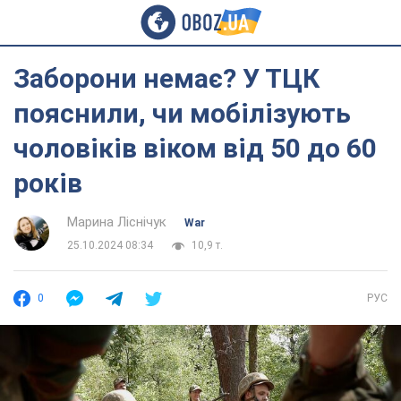
Заборони немає? У ТЦК
пояснили, чи мобілізують
чоловіків віком від 50 до 60
років
Марина Ліснічук
War
25.10.2024 08:34
10,9 т.
0
РУС