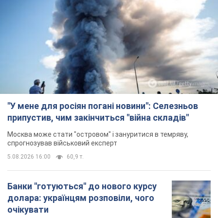
"У мене для росіян погані новини": Селезньов
припустив, чим закінчиться "війна складів"
Москва може стати "островом" і зануритися в темряву,
спрогнозував військовий експерт
5.08.2026 16:00
60,9 т.
Банки "готуються" до нового курсу
долара: українцям розповіли, чого
очікувати