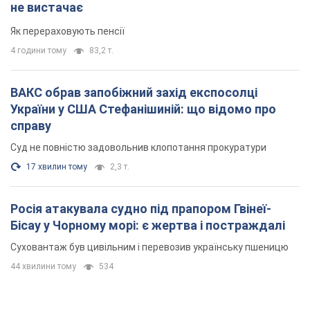
не вистачає
Як перераховують пенсії
4 години тому
83,2 т.
ВАКС обрав запобіжний захід експосолці
України у США Стефанішиній: що відомо про
справу
Суд не повністю задовольнив клопотання прокуратури
17 хвилин тому
2,3 т.
Росія атакувала судно під прапором Гвінеї-
Бісау у Чорному морі: є жертва і постраждалі
Суховантаж був цивільним і перевозив українську пшеницю
44 хвилини тому
534