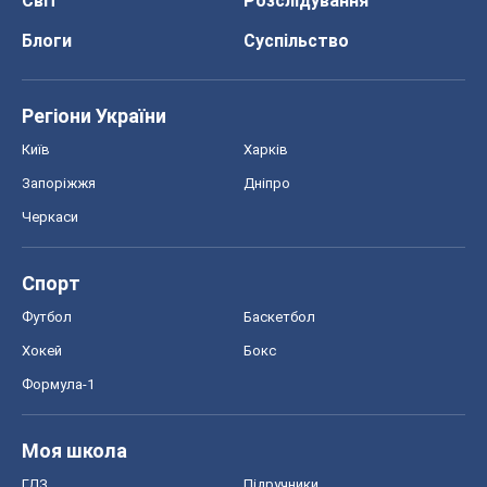
Світ
Розслідування
Блоги
Суспільство
Регіони України
Київ
Харків
Запоріжжя
Дніпро
Черкаси
Спорт
Футбол
Баскетбол
Хокей
Бокс
Формула-1
Моя школа
ГДЗ
Підручники