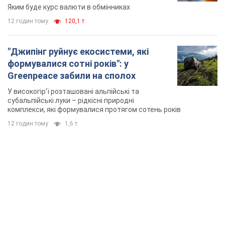
Яким буде курс валюти в обмінниках
12 годин тому
120,1 т.
"Джипінг руйнує екосистеми, які
формувалися сотні років": у
Greenpeace забили на сполох
У високогір'ї розташовані альпійські та
субальпійські луки – рідкісні природні
комплекси, які формувалися протягом сотень років
12 годин тому
1,6 т.