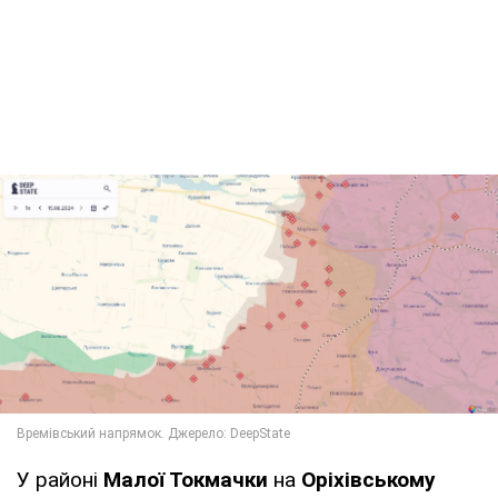
У районі
Малої Токмачки
на
Оріхівському