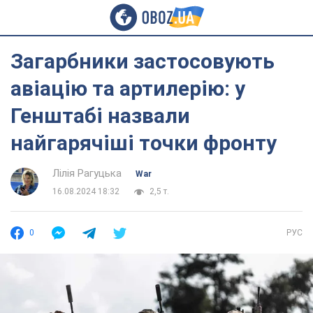
Загарбники застосовують
авіацію та артилерію: у
Генштабі назвали
найгарячіші точки фронту
Лілія Рагуцька
War
16.08.2024 18:32
2,5 т.
0
РУС