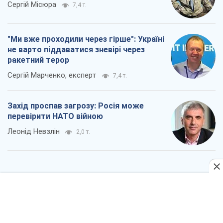
Захід проспав загрозу: Росія може
перевірити НАТО війною
Леонід Невзлін
2,0 т.
"Варта" та "Новатор" витримали
кулеметний обстріл і удар FPV-дрона,
врятувавши життя офіцеру ЗСУ