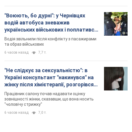
"Не слідкує за сексуальністю": в
Україні консультант "накинувся" на
жінку після хімієтерапії, розгорівся
скандал. Фото
Працівник салону почав надавати оцінку
зовнішності жінки, сказавши, що вона носить
"чоловічу стрижку"
6 часов назад
7,0 т.