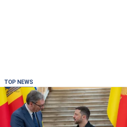
TOP NEWS
Зеленський вперше прибув до Сербії:
планується зустріч із Вучичем і не лише. Відео
Це перший візит глави держави до Бєлграда
3 часа назад
37,2 т.