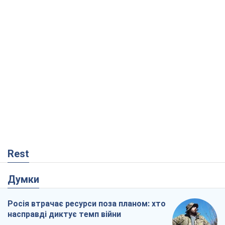
Rest
Думки
Росія втрачає ресурси поза планом: хто
насправді диктує темп війни
Сергій Місюра
7,4 т.
"Ми вже проходили через гірше": Україні
не варто піддаватися зневірі через
ракетний терор
Сергій Марченко, експерт
7,4 т.