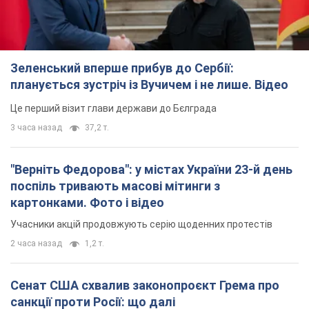
"Верніть Федорова": у містах України 23-й день
поспіль тривають масові мітинги з
картонками. Фото і відео
Учасники акцій продовжують серію щоденних протестів
2 часа назад
1,2 т.
Сенат США схвалив законопроєкт Грема про
санкції проти Росії: що далі
Документ передбачає нові економічні обмеження
2 часа назад
3,0 т.