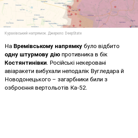
На
Времівському напрямку
було відбито
одну штурмову дію
противника в бік
Костянтинівки
. Російські некеровані
авіаракети вибухали неподалік Вугледара й
Новодонецького – загарбники били з
озброєння вертольотів Ка-52.