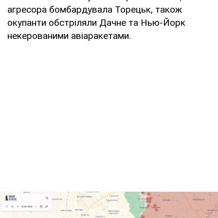
агресора бомбардувала Торецьк, також
окупанти обстріляли Дачне та Нью-Йорк
некерованими авіаракетами.