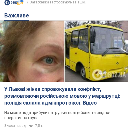
У Львові жінка спровокувала конфлікт,
розмовляючи російською мовою у маршрутці:
поліція склала адмінпротокол. Відео
На місце події прибули патрульні поліцейські та слідчо-
оперативна група
3 часа назад
7,5 т.
"Воюють, бо дурні": у Чернівцях
водій автобуса зневажив
українських військових і поплатився.
Відео
Водія звільнили після конфлікту з пасажирами
та образ військових
6 часов назад
7,7 т.