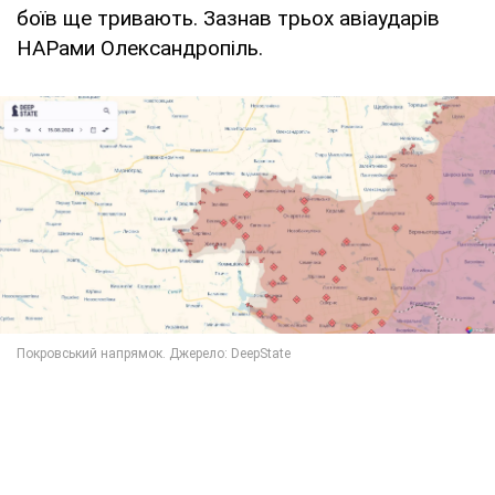
боїв ще тривають. Зазнав трьох авіаударів
НАРами Олександропіль.