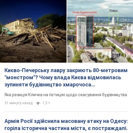
Києво-Печерську лавру закриють 80-метровим
"монстром"? Чому влада Києва відмовилась
зупиняти будівництво хмарочоса
"московського вірянина"
Яка реакція Кличка на петицію щодо скасування будівництва
31 минуту назад
1,5 т.
Армія Росії здійснила масовану атаку на Одесу:
горіла історична частина міста, є постраждалі.
Фото та відео
Для терору ворог застосував ракети та дрони
2 часа назад
51,4 т.
"Воюють проти продовольчої безпеки світу!"
Зеленський заявив, що армія Росії знову цілила
у порт в Одесі