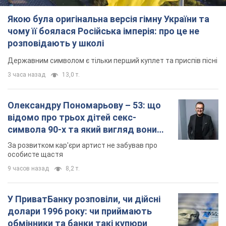
Олександру Пономарьову – 53: що
відомо про трьох дітей секс-
символа 90-х та який вигляд вони
мають
За розвитком кар'єри артист не забував про
особисте щастя
9 часов назад
8,2 т.
У ПриватБанку розповіли, чи дійсні
долари 1996 року: чи приймають
обмінники та банки такі купюри
Що робити, якщо банки та обмінні пункти не
приймають старі долари
10 часов назад
73,5 т.