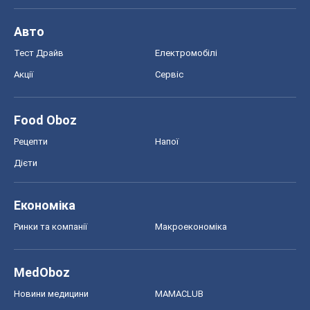
Рецепти
Напої
Дієти
Економіка
Ринки та компанії
Макроекономіка
MedOboz
Новини медицини
MAMACLUB
Шоу
Афіша
Плітки
Краса
Мода
Жіночий журнал