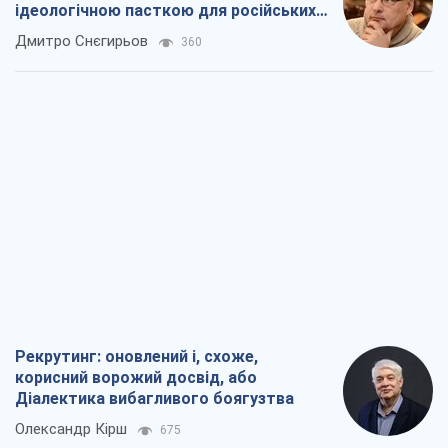
Рекрутинг: оновлений і, схоже,
корисний ворожий досвід, або
Діалектика вибагливого боягузтва
Олександр Кірш
675
Ні зброї, ні людей: як Лукашенко будує
нову армію
Ігар Тишкевич
16,2 т.
Коли закінчиться війна?
Юрій Хрістензен
12,0 т.