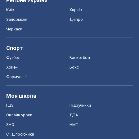
Хокей
Бокс
Формула-1
Моя школа
ГДЗ
Підручники
Онлайн уроки
ДПА
ЗНО
НМТ
СНД посібники
Авто
Тест Драйв
Електромобілі
Акції
Сервіс
Food Oboz