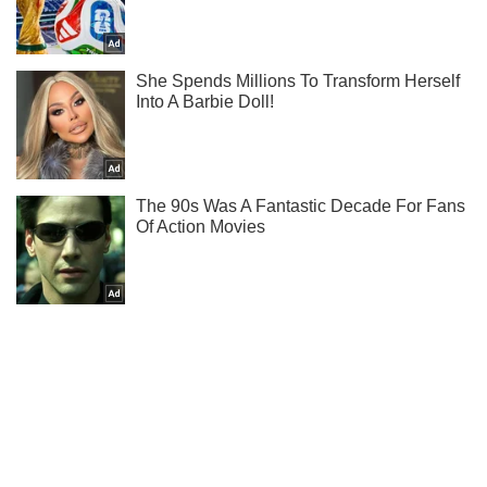
Ти ще не читаєш наш Telegram? А даремно! Підписуйся
Підписатись
Підписатись
Загибель французького журналіста...