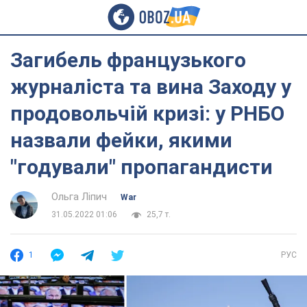
Загибель французького
журналіста та вина Заходу у
продовольчій кризі: у РНБО
назвали фейки, якими
"годували" пропагандисти
Ольга Ліпич
War
31.05.2022 01:06
25,7 т.
1
РУС