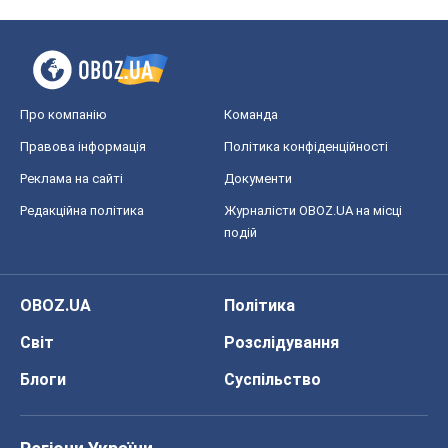
Редакційна політика
Журналісти OBOZ.UA на місці
подій
OBOZ.UA
Політика
Світ
Розслідування
Блоги
Суспільство
Регіони України
Київ
Харків
Запоріжжя
Дніпро
Черкаси
Спорт
Футбол
Баскетбол