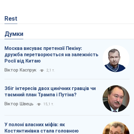
Росії від Китаю
Віктор Каспрук
2,1 т.
Збіг інтересів двох цинічних гравців чи
таємний план Трампа і Путіна?
Віктор Швець
15,1 т.
У полоні власних міфів: як
Костянтинівка стала головною
ідеологічною пасткою для російських
окупантів
Дмитро Снєгирьов
360