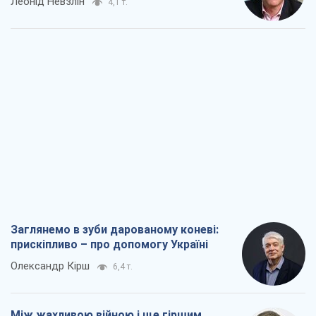
Леонід Невзлін
4,1 т.
Заглянемо в зуби дарованому коневі:
прискіпливо – про допомогу Україні
Олександр Кірш
6,4 т.
Між жахливою війною і ще гіршим