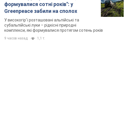
формувалися сотні років": у
Greenpeace забили на сполох
У високогір'ї розташовані альпійські та
субальпійські луки – рідкісні природні
комплекси, які формувалися протягом сотень років
9 часов назад
1,1 т.