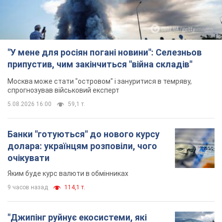
"У мене для росіян погані новини": Селезньов
припустив, чим закінчиться "війна складів"
Москва може стати "островом" і зануритися в темряву,
спрогнозував військовий експерт
5.08.2026 16:00
59,1 т.
Банки "готуються" до нового курсу
долара: українцям розповіли, чого
очікувати
Яким буде курс валюти в обмінниках
9 часов назад
114,1 т.
"Джипінг руйнує екосистеми, які