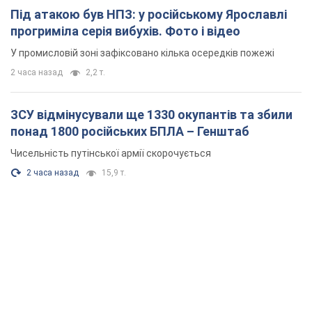
Під атакою був НПЗ: у російському Ярославлі
прогриміла серія вибухів. Фото і відео
У промисловій зоні зафіксовано кілька осередків пожежі
2 часа назад
2,2 т.
ЗСУ відмінусували ще 1330 окупантів та збили
понад 1800 російських БПЛА – Генштаб
Чисельність путінської армії скорочується
2 часа назад
15,9 т.