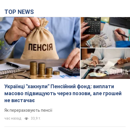
TOP NEWS
Українці "хакнули" Пенсійний фонд: виплати
масово підвищують через позови, але грошей
не вистачає
Як перераховують пенсії
час назад
33,9 т.