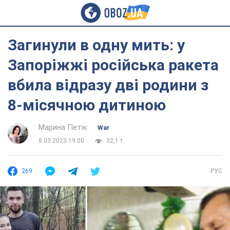
Загинули в одну мить: у
Запоріжжі російська ракета
вбила відразу дві родини з
8-місячною дитиною
Марина Петік
War
8.03.2023 19:00
32,1 т.
269
РУС