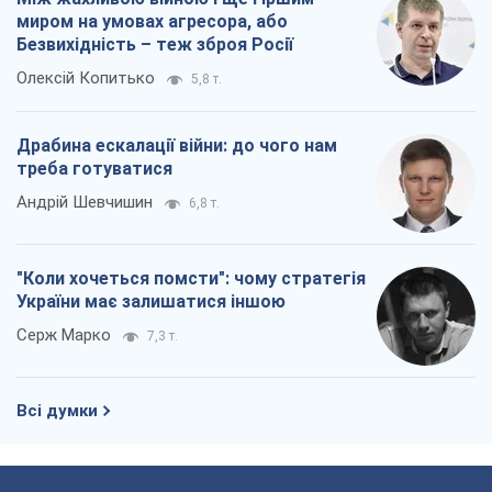
миром на умовах агресора, або
Безвихідність – теж зброя Росії
Олексій Копитько
5,8 т.
Драбина ескалації війни: до чого нам
треба готуватися
Андрій Шевчишин
6,8 т.
"Коли хочеться помсти": чому стратегія
України має залишатися іншою
Серж Марко
7,3 т.
Всі думки