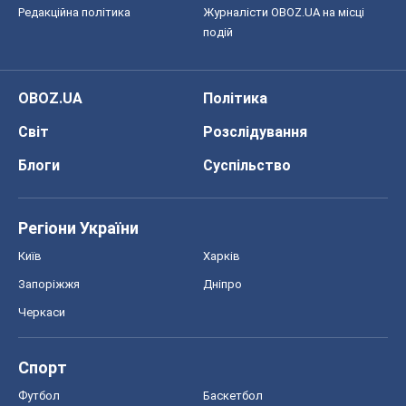
Редакційна політика
Журналісти OBOZ.UA на місці
подій
OBOZ.UA
Політика
Світ
Розслідування
Блоги
Суспільство
Регіони України
Київ
Харків
Запоріжжя
Дніпро
Черкаси
Спорт
Футбол
Баскетбол