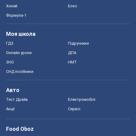
Хокей
Бокс
Формула-1
Моя школа
ГДЗ
Підручники
Онлайн уроки
ДПА
ЗНО
НМТ
СНД посібники
Авто
Тест Драйв
Електромобілі
Акції
Сервіс
Food Oboz