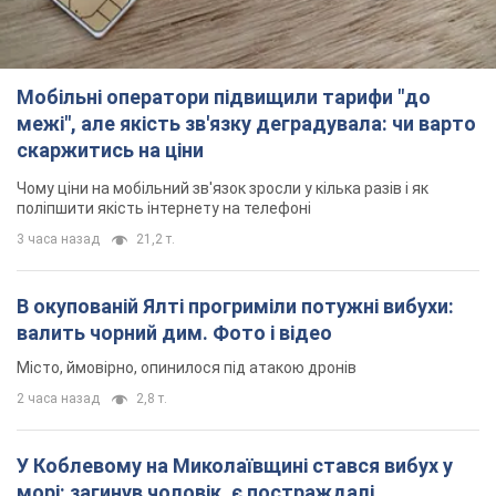
Мобільні оператори підвищили тарифи "до
межі", але якість зв'язку деградувала: чи варто
скаржитись на ціни
Чому ціни на мобільний зв'язок зросли у кілька разів і як
поліпшити якість інтернету на телефоні
3 часа назад
21,2 т.
В окупованій Ялті прогриміли потужні вибухи:
валить чорний дим. Фото і відео
Місто, ймовірно, опинилося під атакою дронів
2 часа назад
2,8 т.
У Коблевому на Миколаївщині стався вибух у
морі: загинув чоловік, є постраждалі