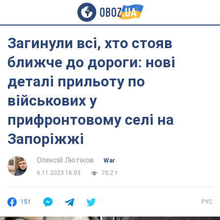
Загинули всі, хто стояв
ближче до дороги: нові
деталі прильоту по
військових у
прифронтовому селі на
Запоріжжі
Олексій Лютіков
War
6.11.2023 16:03
70,2 т.
151
РУС