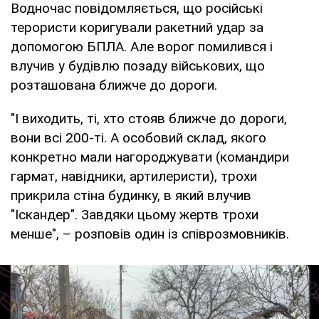
Водночас повідомляється, що російські
терористи коригували ракетний удар за
допомогою БПЛА. Але ворог помилився і
влучив у будівлю позаду військових, що
розташована ближче до дороги.
"І виходить, ті, хто стояв ближче до дороги,
вони всі 200-ті. А особовий склад, якого
конкретно мали нагороджувати (командири
гармат, навідники, артилеристи), трохи
прикрила стіна будинку, в який влучив
"Іскандер". Завдяки цьому жертв трохи
менше", – розповів один із співрозмовників.