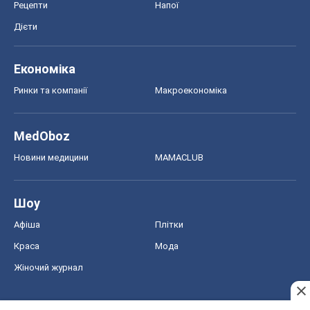
Рецепти
Напої
Дієти
Економіка
Ринки та компанії
Макроекономіка
MedOboz
Новини медицини
MAMACLUB
Шоу
Афіша
Плітки
Краса
Мода
Жіночий журнал