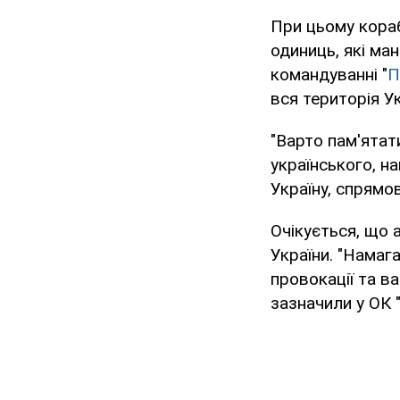
При цьому кора
одиниць, які м
командуванні "
П
вся територія У
"Варто пам'ятат
українського, н
Україну, спрямо
Очікується, що 
України. "Намаг
провокації та ва
зазначили у ОК "