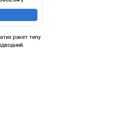
латих ракет типу
підводний.