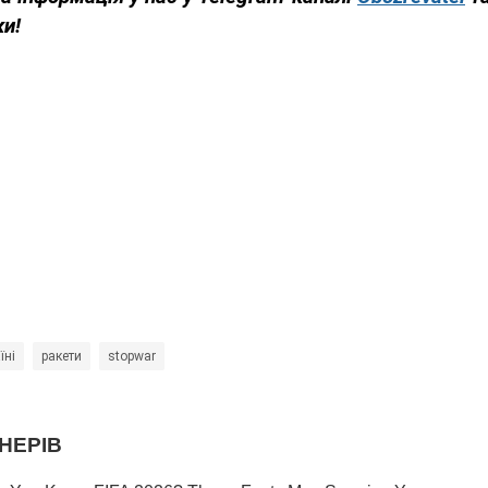
ки!
їні
ракети
stopwar