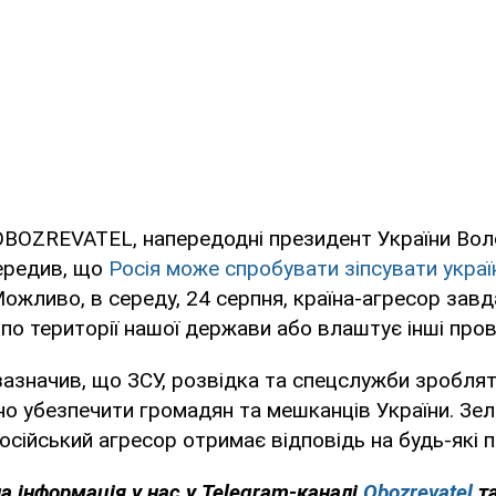
OBOZREVATEL, напередодні президент України Во
ередив, що
Росія може спробувати зіпсувати укра
Можливо, в середу, 24 серпня, країна-агресор зав
 по території нашої держави або влаштує інші пров
азначив, що ЗСУ, розвідка та спецслужби зробля
о убезпечити громадян та мешканців України. Зе
осійський агресор отримає відповідь на будь-які 
а інформація у нас у Telegram-каналі
Obozrevatel
т