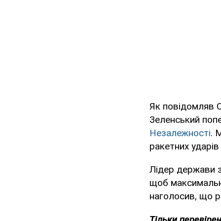
Як повідомляв 
Зеленський поп
Незалежності
. 
ракетних ударів
Лідер держави з
щоб максимальн
наголосив, що р
Тільки перевірен