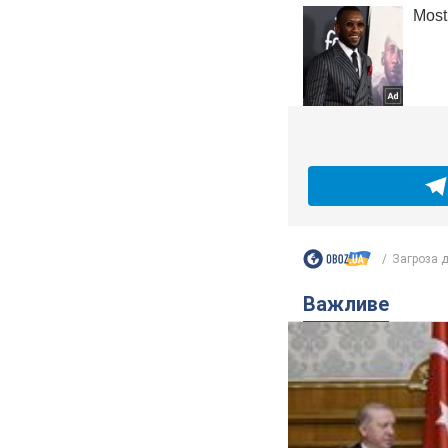
Загроза дл
Важливе