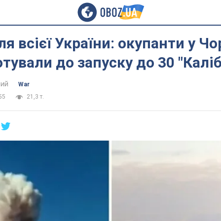
ля всієї України: окупанти у Ч
отували до запуску до 30 "Каліб
ий
War
55
21,3 т.