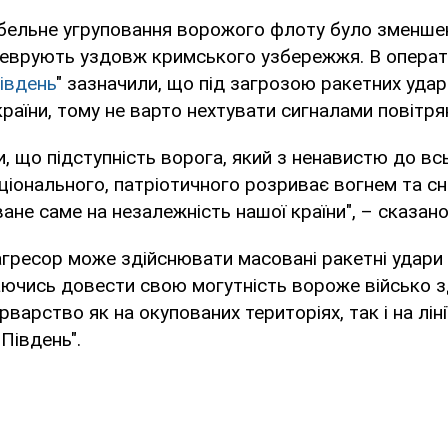
бельне угруповання ворожого флоту було зменше
аневрують уздовж кримського узбережжя. В опера
івдень
" зазначили, що під загрозою ракетних удар
країни, тому не варто нехтувати сигналами повітря
и, що підступність ворога, який з ненавистю до вс
аціонального, патріотичного розриває вогнем та с
ване саме на незалежність нашої країни", – сказано
агресор може здійснювати масовані ракетні удари п
аючись довести свою могутність вороже військо з
рварство як на окупованих територіях, так і на лінії
Південь".