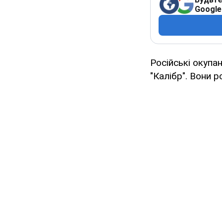
Google
Російські окупа
"Калібр". Вони р