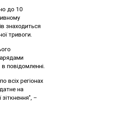
но до 10
тивному
ів знаходиться
ної тривоги.
ього
нарядами
 в повідомленні.
о всіх регіонах
датне на
 зіткнення", –