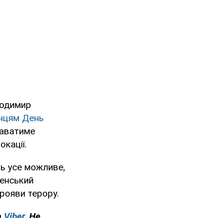
лодимир
їнцям День
даватиме
окації.
ть усе можливе,
ленський
прояви терору.
а
Viber
. Не