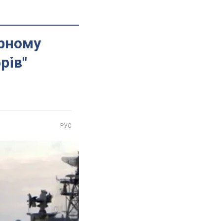
орному
рів"
РУС