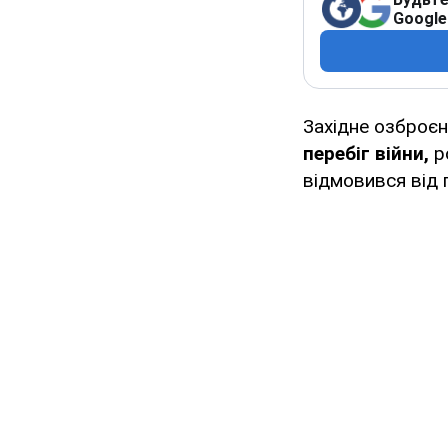
Google
Західне озброєн
перебіг війни,
ро
відмовився від п