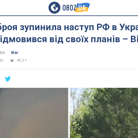
броя зупинила наступ РФ в Укра
ідмовився від своїх планів – Bi
ова
War
43
48,3 т.