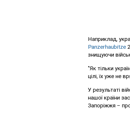
Наприклад, укра
Panzerhaubitze
2
знищуючи військ
"Як тільки украї
цілі, їх уже не в
У результаті ві
нашої країни за
Запоріжжя – про