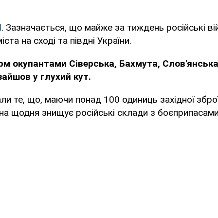
d
. Зазначається, що майже за тиждень російські ві
ста на сході та півдні України.
рм окупантами Сіверська, Бахмута, Слов'янська
айшов у глухий кут.
и те, що, маючи понад 100 одиниць західної зброї
їна щодня знищує російські склади з боєприпасами