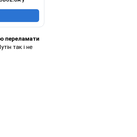
ю переламати
тін так і не