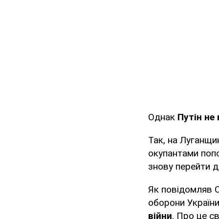
Однак
Путін не
Так, на Луганщи
окупантами поп
знову перейти д
Як повідомляв O
оборони України
війни
. Про це с