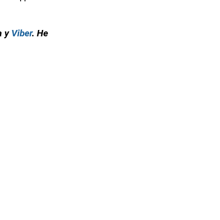
а у
Viber
. Не