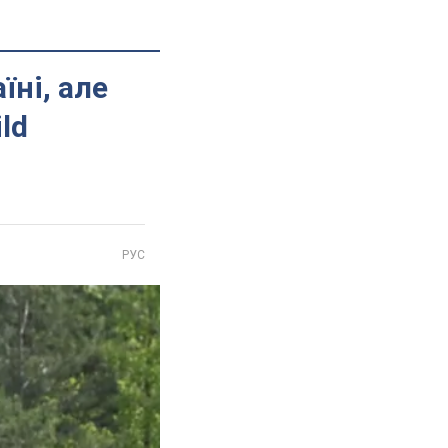
їні, але
ld
РУС