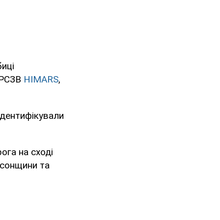
биці
 РСЗВ
HIMARS
,
 ідентифікували
ога на сході
рсонщини та