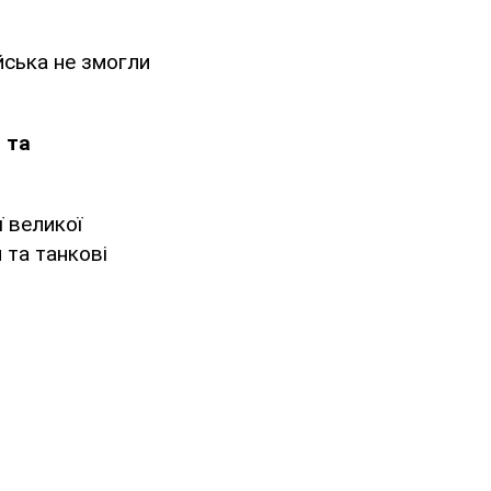
йська не змогли
 та
 великої
 та танкові