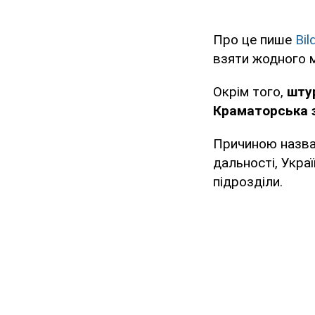
Про це пише
Bil
взяти жодного мі
Окрім того,
шту
Краматорська з
Причиною назвал
дальності, Укра
підрозділи.