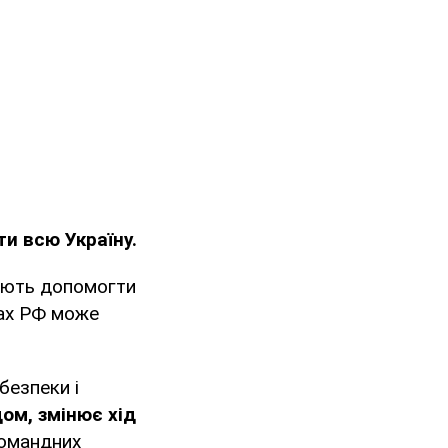
ти всю Україну.
мають допомогти
ках РФ може
безпеки і
ом, змінює хід
командних