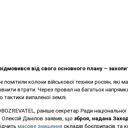
 відмовився від свого основного плану – захопи
ні помітили колони військової техніки росіян, які 
овнити втрати. Через провал на багатьох напрям
о тактики випаленої землі.
BOZREVATEL, раніше секретар Ради національної 
 Олексій Данілов заявив, що
зброя, надана Заход
відчить
масове знищення
складів боєприпасів та 