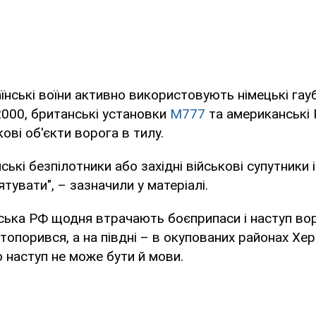
їнські воїни активно використовують німецькі гау
000, британські установки
M777
та американські
ові об'єкти ворога в тилу.
нські безпілотники або західні військові супутники
рятувати", – зазначили у матеріалі.
йська РФ щодня втрачають боєприпаси і наступ вор
стопорився, а на півдні – в окупованих районах Хе
 наступ не може бути й мови.