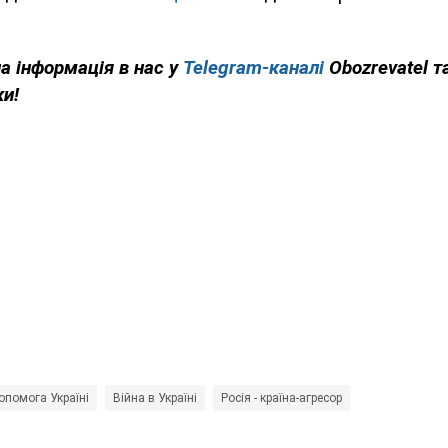
на інформація в нас у
Telegram-каналі
Obozrevatel т
ки!
опомога Україні
Війна в Україні
Росія - країна-агресор