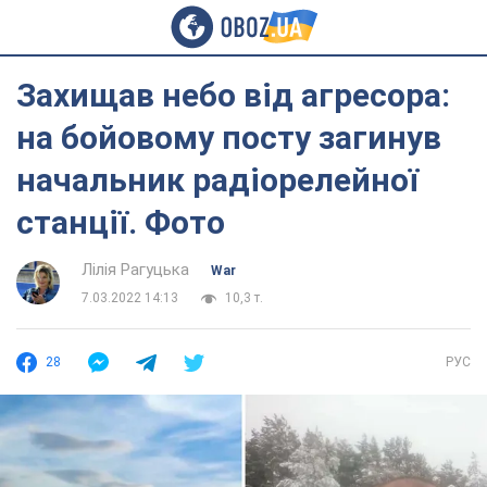
Захищав небо від агресора:
на бойовому посту загинув
начальник радіорелейної
станції. Фото
Лілія Рагуцька
War
7.03.2022 14:13
10,3 т.
28
РУС