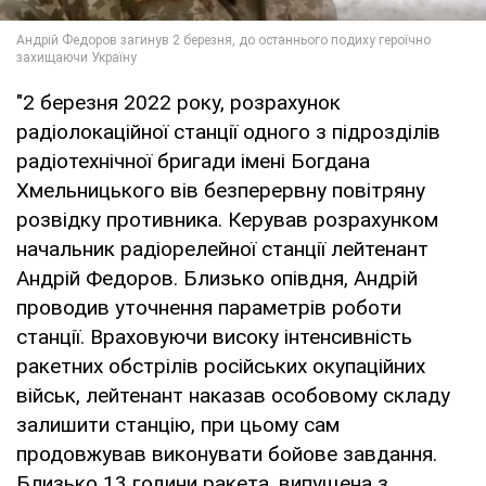
"2 березня 2022 року, розрахунок
радіолокаційної станції одного з підрозділів
радіотехнічної бригади імені Богдана
Хмельницького вів безперервну повітряну
розвідку противника. Керував розрахунком
начальник радіорелейної станції лейтенант
Андрій Федоров. Близько опівдня, Андрій
проводив уточнення параметрів роботи
станції. Враховуючи високу інтенсивність
ракетних обстрілів російських окупаційних
військ, лейтенант наказав особовому складу
залишити станцію, при цьому сам
продовжував виконувати бойове завдання.
Близько 13 години ракета, випущена з