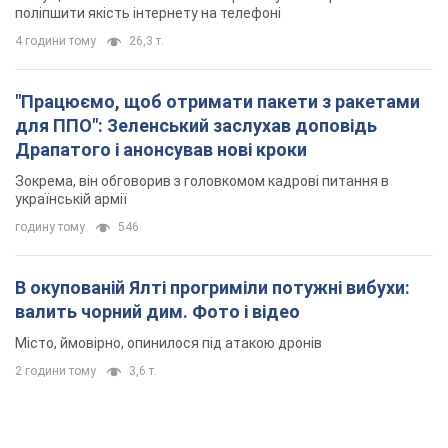
поліпшити якість інтернету на телефоні
4 години тому
26,3 т.
"Працюємо, щоб отримати пакети з ракетами
для ППО": Зеленський заслухав доповідь
Драпатого і анонсував нові кроки
Зокрема, він обговорив з головкомом кадрові питання в
українській армії
годину тому
546
В окупованій Ялті прогриміли потужні вибухи:
валить чорний дим. Фото і відео
Місто, ймовірно, опинилося під атакою дронів
2 години тому
3,6 т.