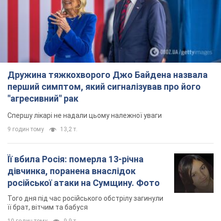
Дружина тяжкохворого Джо Байдена назвала
перший симптом, який сигналізував про його
"агресивний" рак
Спершу лікарі не надали цьому належної уваги
9 годин тому
13,2 т.
Її вбила Росія: померла 13-річна
дівчинка, поранена внаслідок
російської атаки на Сумщину. Фото
Того дня під час російського обстрілу загинули
її брат, вітчим та бабуся