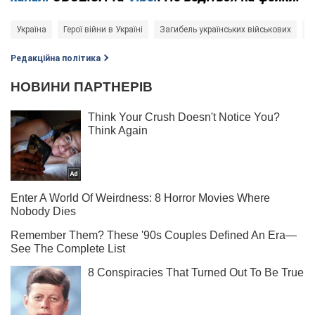
Україна
Герої війни в Україні
Загибель українських військових
В
Редакційна політика