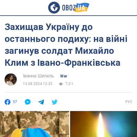
Захищав Україну до
останнього подиху: на війні
загинув солдат Михайло
Клим з Івано-Франківська
Іванна Шепель
War
13.08.2024 12:33
7,0 т.
57
РУС