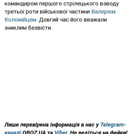
командиром першого стрілецького взводу
третьої роти військової частини
Валерієм
Коломійцем
. Довгий час його вважали
зниклим безвісти.
Лише перевірена інформація в нас у
Telegram-
каналі
OBOZ.UA та
Viber
. Не ведіться на фейки!