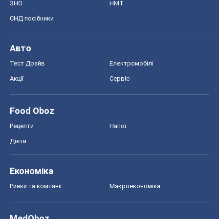
ЗНО
НМТ
СНД посібники
Авто
Тест Драйв
Електромобілі
Акції
Сервіс
Food Oboz
Рецепти
Напої
Дієти
Економіка
Ринки та компанії
Макроекономіка
MedOboz