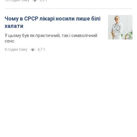
10 годин тому
9,9 т.
Чому в СРСР лікарі носили лише білі
халати
У цьому був як практичний, так і символічний
сенс
9 годин тому
4,7 т.