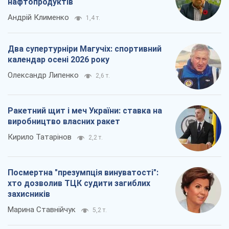
нафтопродуктів
Андрій Клименко
1,4 т.
Два супертурніри Магучіх: спортивний
календар осені 2026 року
Олександр Липенко
2,6 т.
Ракетний щит і меч України: ставка на
виробництво власних ракет
Кирило Татарінов
2,2 т.
Посмертна "презумпція винуватості":
хто дозволив ТЦК судити загиблих
захисників
Марина Ставнійчук
5,2 т.