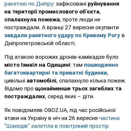
ракетою по Дніпру
: зафіксовані
руйнування
на території промислового об’єкта
,
спалахнула пожежа
, проте люди не
постраждали. А вранці 27 вересня окупанти
завдали ракетного удару по Кривому Рогу
в
Дніпропетровській області.
Під атакою ворожих дронів-камікадзе було
місто Ізмаїл на Одещині
: там
пошкоджено
багатоквартирні та приватні будинки
,
цивільні
автомобілі
, спалахнуло кілька пожеж.
Відомо про
щонайменше трьох загиблих та
постраждалих
, серед яких – діти.
Як повідомляв OBOZ.UA, під час російської
атаки на Україну в ніч на 26 вересня
частина
"Шахедів" залетіла в повітряний простір