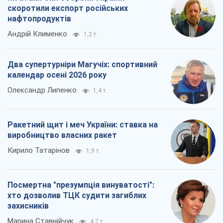
скоротили експорт російських
нафтопродуктів
Андрій Клименко
1,2 т.
Два супертурніри Магучіх: спортивний
календар осені 2026 року
Олександр Липенко
1,4 т.
Ракетний щит і меч України: ставка на
виробництво власних ракет
Кирило Татарінов
1,9 т.
Посмертна "презумпція винуватості":
хто дозволив ТЦК судити загиблих
захисників
Марина Ставнійчук
4,7 т.