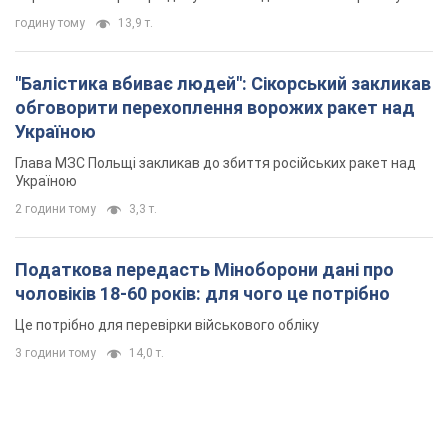
годину тому
13,9 т.
"Балістика вбиває людей": Сікорський закликав
обговорити перехоплення ворожих ракет над
Україною
Глава МЗС Польщі закликав до збиття російських ракет над
Україною
2 години тому
3,3 т.
Податкова передасть Міноборони дані про
чоловіків 18-60 років: для чого це потрібно
Це потрібно для перевірки військового обліку
3 години тому
14,0 т.