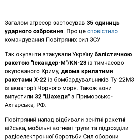
Загалом агресор застосував
35 одиниць
ударного озброєння
. Про це
сповістило
командування Повітряних сил ЗСУ.
Так окупанти атакували Україну
балістичною
ракетою "Іскандер-М"/KN-23
із тимчасово
окупованого Криму,
двома крилатими
ракетами Х-22
із бомбардувальників Ту-22М3
із акваторії Чорного моря. Також вони
випустили
32 "Шахеди"
з Приморсько-
Ахтарська, РФ.
Повітряний напад відбивали зенітні ракетні
війська, мобільні вогневі групи та підрозділи
радіоелектронної боротьби Сил оборони