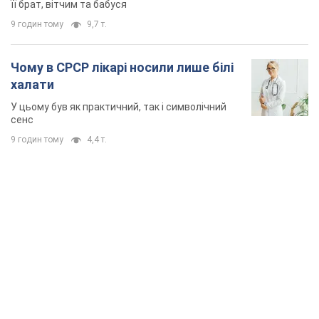
її брат, вітчим та бабуся
9 годин тому
9,7 т.
Чому в СРСР лікарі носили лише білі
халати
У цьому був як практичний, так і символічний
сенс
9 годин тому
4,4 т.