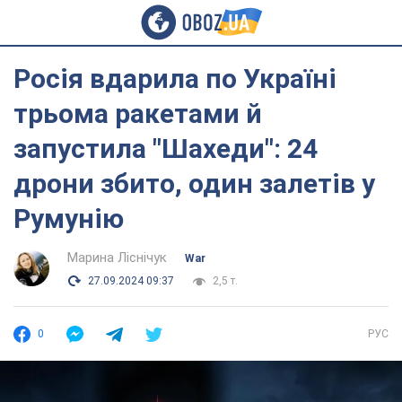
Росія вдарила по Україні
трьома ракетами й
запустила "Шахеди": 24
дрони збито, один залетів у
Румунію
Марина Ліснічук
War
27.09.2024 09:37
2,5 т.
0
РУС