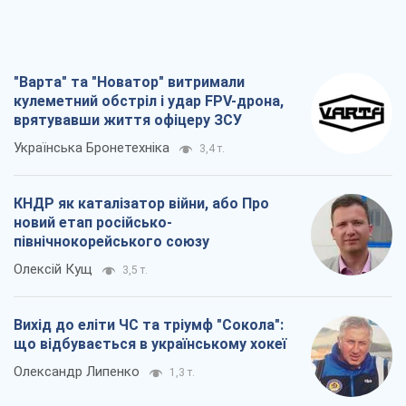
"Варта" та "Новатор" витримали
кулеметний обстріл і удар FPV-дрона,
врятувавши життя офіцеру ЗСУ
Українська Бронетехніка
3,4 т.
КНДР як каталізатор війни, або Про
новий етап російсько-
північнокорейського союзу
Олексій Кущ
3,5 т.
Вихід до еліти ЧС та тріумф "Сокола":
що відбувається в українському хокеї
Олександр Липенко
1,3 т.