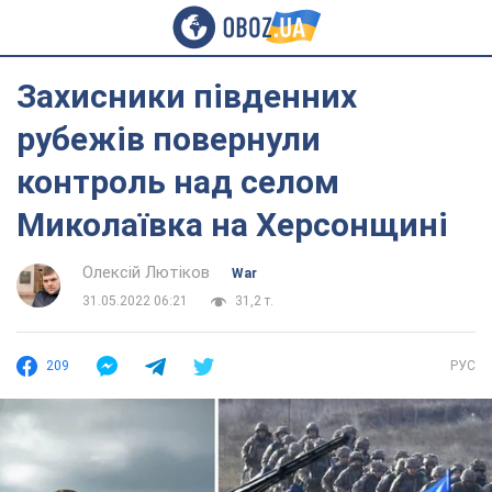
Захисники південних
рубежів повернули
контроль над селом
Миколаївка на Херсонщині
Олексій Лютіков
War
31.05.2022 06:21
31,2 т.
209
РУС