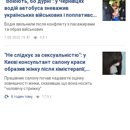
"Воюють, бо дурні": у Чернівцях
водій автобуса зневажив
українських військових і поплатився.
Відео
Водія звільнили після конфлікту з пасажирами
та образ військових
7.08.2026 15:47
9,5 т.
"Не слідкує за сексуальністю": у
Києві консультант салону краси
образив жінку після хімієтерапії,
розгорівся скандал. Фото
Працівник салону почав надавати оцінку
зовнішності жінки, сказавши, що вона носить
"чоловічу стрижку"
8 годин тому
17,5 т.