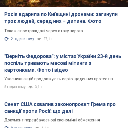
Росія вдарила по Київщині дронами: загинули
троє людей, серед них – дитина. Фото
Також є постраждалі через атаку ворога
2 години тому
27,1 т.
"Верніть Федорова": у містах України 23-й день
поспіль тривають масові мітинги з
картонками. Фото і відео
Учасники акцій продовжують серію щоденних протестів
8 годин тому
3,1 т.
Сенат США схвалив законопроєкт Грема про
санкції проти Росії: що далі
Документ передбачає нові економічні обмеження