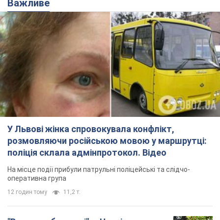
Важливе
У Львові жінка спровокувала конфлікт,
розмовляючи російською мовою у маршрутці:
поліція склала адмінпротокол. Відео
На місце події прибули патрульні поліцейські та слідчо-
оперативна група
12 годин тому
11,2 т.