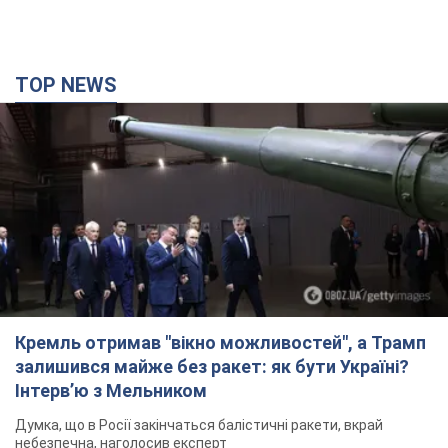
Кремль отримав "вікно можливостей", а Трамп
залишився майже без ракет: як бути Україні?
Інтерв’ю з Мельником
Думка, що в Росії закінчаться балістичні ракети, вкрай
небезпечна, наголосив експерт
15 минут назад
816
У Києві внаслідок російської атаки загинула
людина, постраждали четверо. Фото
Ворог продовжує регулярний ракетний терор столиці
2 часа назад
28,6 т.