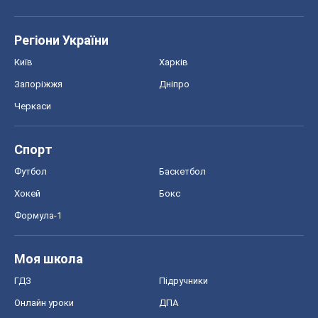
Спорт
Футбол
Баскетбол
Хокей
Бокс
Формула-1
Моя школа
ГДЗ
Підручники
Онлайн уроки
ДПА
ЗНО
НМТ
СНД посібники
Авто
Тест Драйв
Електромобілі
Акції
Сервіс