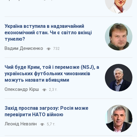
Чий буде Крим, той і переможе (NSJ), а
українських футбольних чиновників
можуть назвати вбивцями
Олександр Кірш
2,3 т.
Захід проспав загрозу: Росія може
перевірити НАТО війною
Леонід Невзлін
5,7 т.
Всі думки
Про компанію
Команда