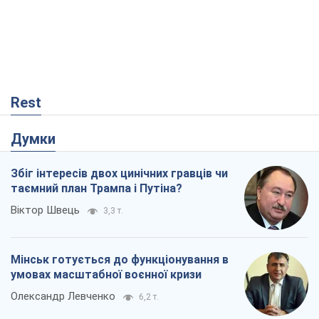
Збіг інтересів двох цинічних гравців чи
таємний план Трампа і Путіна?
Віктор Швець
3,3 т.
Мінськ готується до функціонування в
умовах масштабної воєнної кризи
Олександр Левченко
6,2 т.
Ні зброї, ні людей: як Лукашенко будує
нову армію
Ігар Тишкевич
9