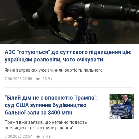
Як на заправках уже змінили вартість пального
7.08.2026 22:56
23,9 т.
"Білий дім не є власністю Трампа":
суд США зупинив будівництво
бальної зали за $400 млн
Трамп вже заявив, що негайно подасть
апеляцію а це "жахливе рішення"
7.08.2026 23:54
3,4 т.
Війна змінює не лише тактику: в НГУ
показали інженерні рішення проти
російських FPV-дронів. Фото
Це "постапокаліптична естетика зі світу
"Шаленого Макса"
7.08.2026 23:47
10,0 т.