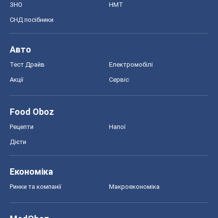
Food Oboz
Рецепти
Напої
Дієти
Економіка
Ринки та компанії
Макроекономіка
MedOboz
Новини медицини
MAMACLUB
Шоу
Афіша
Плітки
Краса
Мода
Жіночий журнал