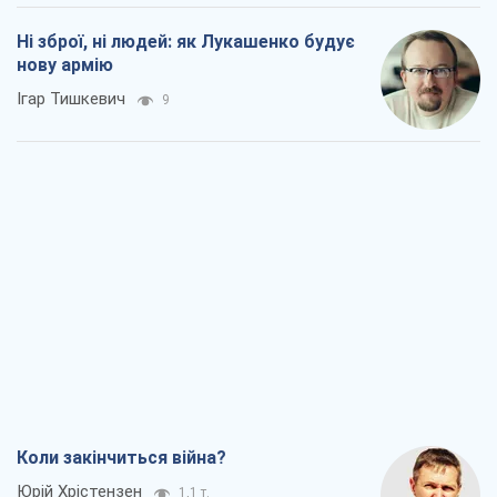
Коли закінчиться війна?
Юрій Хрістензен
1,1 т.
Україна вступила в надзвичайний
економічний стан. Чи є світло вкінці
тунелю?
Вадим Денисенко
732