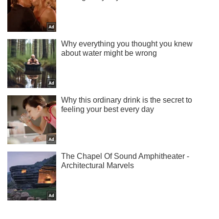
Ти ще не читаєш наш Telegram? А даремно! Підписуйся