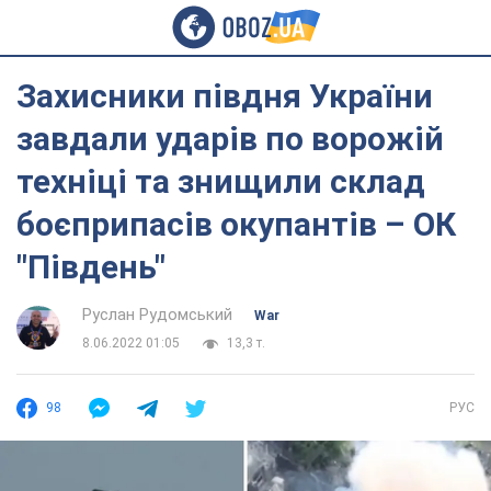
Захисники півдня України
завдали ударів по ворожій
техніці та знищили склад
боєприпасів окупантів – ОК
"Південь"
Руслан Рудомський
War
8.06.2022 01:05
13,3 т.
98
РУС