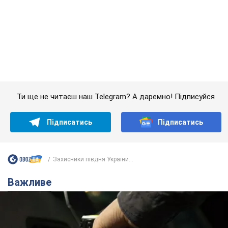
Підписатись
Підписатись
Захисники півдня України...
Важливе
АЗС "готуються" до суттєвого підвищення цін:
українцям розповіли, чого очікувати