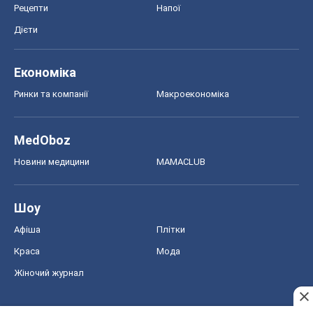
Рецепти
Напої
Дієти
Економіка
Ринки та компанії
Макроекономіка
MedOboz
Новини медицини
MAMACLUB
Шоу
Афіша
Плітки
Краса
Мода
Жіночий журнал