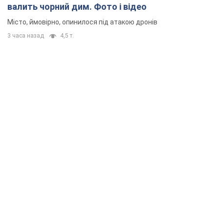
валить чорний дим. Фото і відео
Місто, ймовірно, опинилося під атакою дронів
3 часа назад
4,5 т.