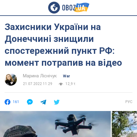
Захисники України на
Донеччині знищили
спостережний пункт РФ:
момент потрапив на відео
Марина Ліснічук
War
21.07.2022 11:29
12,9 т.
161
РУС