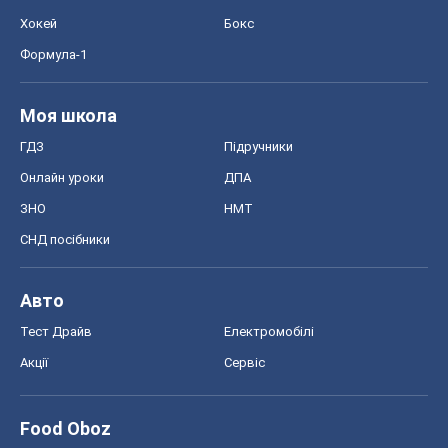
Хокей
Бокс
Формула-1
Моя школа
ГДЗ
Підручники
Онлайн уроки
ДПА
ЗНО
НМТ
СНД посібники
Авто
Тест Драйв
Електромобілі
Акції
Сервіс
Food Oboz