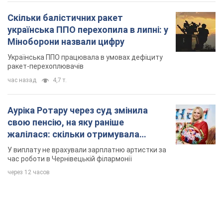
Скільки балістичних ракет
українська ППО перехопила в липні: у
Міноборони назвали цифру
Українська ППО працювала в умовах дефіциту
ракет-перехоплювачів
час назад
4,7 т.
Ауріка Ротару через суд змінила
свою пенсію, на яку раніше
жалілася: скільки отримувала
співачка
У виплату не врахували зарплатню артистки за
час роботи в Чернівецькій філармонії
через 12 часов