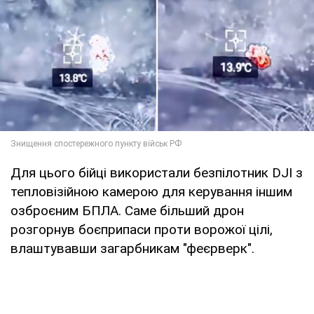
Для цього бійці використали безпілотник DJI з
тепловізійною камерою для керування іншим
озброєним БПЛА. Саме більший дрон
розгорнув боєприпаси проти ворожої цілі,
влаштувавши загарбникам "феєрверк".