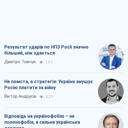
Не помста, а стратегія: Україна змушує
Росію платити за війну
Віктор Андрусів
2,2 т.
Відповідь на українофобію – не
полонофобія, а сильна українська
держава
Микола Княжицький
1,6 т.
Мер Москви раптово схотів миру, як
стають послом у США й нові українські
топ-рейтинги
Олександр Кірш
6,7 т.
Всі думки