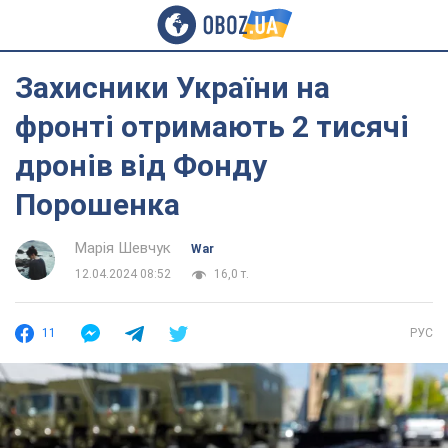
Захисники України на
фронті отримають 2 тисячі
дронів від Фонду
Порошенка
Марія Шевчук
War
12.04.2024 08:52
16,0 т.
11
РУС