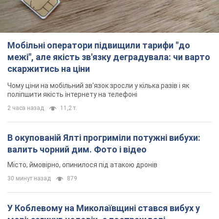
В окупованій Ялті прогриміли потужні вибухи:
валить чорний дим. Фото і відео
Місто, ймовірно, опинилося під атакою дронів
30 минут назад
879
У Коблевому на Миколаївщині стався вибух у
морі: загинув чоловік, є постраждалі
Чоловік, ймовірно, підірвався на морській міні
час назад
2,3 т.