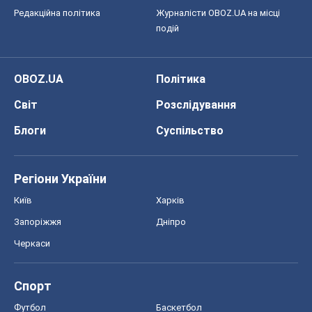
Київ
Харків
Запоріжжя
Дніпро
Черкаси
Спорт
Футбол
Баскетбол
Хокей
Бокс
Формула-1
Моя школа
ГДЗ
Підручники
Онлайн уроки
ДПА
ЗНО
НМТ
СНД посібники