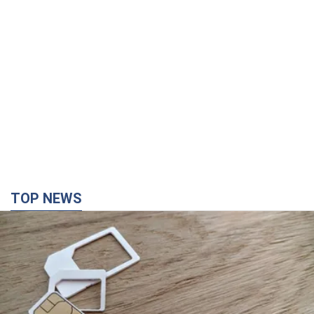
TOP NEWS
Мобільні оператори підвищили тарифи "до
межі", але якість зв'язку деградувала: чи варто
скаржитись на ціни
Чому ціни на мобільний зв'язок зросли у кілька разів і як
поліпшити якість інтернету на телефоні
2 часа назад
11,2 т.