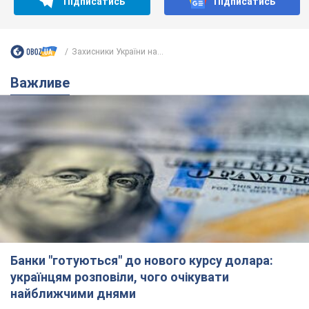
Банки "готуються" до нового курсу долара:
українцям розповіли, чого очікувати
найближчими днями
Яким буде курс валюти в обмінниках
6.08.2026 22:58
151,9 т.
Українцям обіцяють по 850 грн від
мобільних операторів: що не так з
цими повідомленнями
Як не потрапити в пастку шахраїв
6.08.2026 21:02
16,6 т.