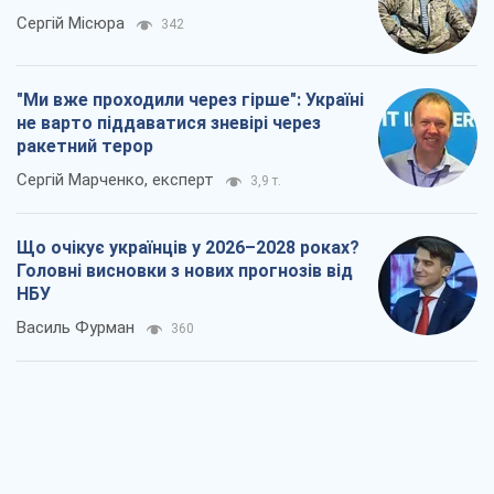
НБУ
Василь Фурман
360
Результат ударів по НПЗ Росії значно
більший, ніж здається
Дмитро Томчук
1,0 т.