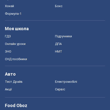
Авто
Тест Драйв
Електромобілі
Акції
Сервіс
Food Oboz
Рецепти
Напої
Дієти
Економіка
Ринки та компанії
Макроекономіка
MedOboz
Новини медицини
MAMACLUB