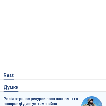
Rest
Думки
Росія втрачає ресурси поза планом: хто
насправді диктує темп війни
Сергій Місюра
342
"Ми вже проходили через гірше": Україні
не варто піддаватися зневірі через
ракетний терор
Сергій Марченко, експерт
3,9 т.
Що очікує українців у 2026–2028 роках?
Головні висновки з нових прогнозів від