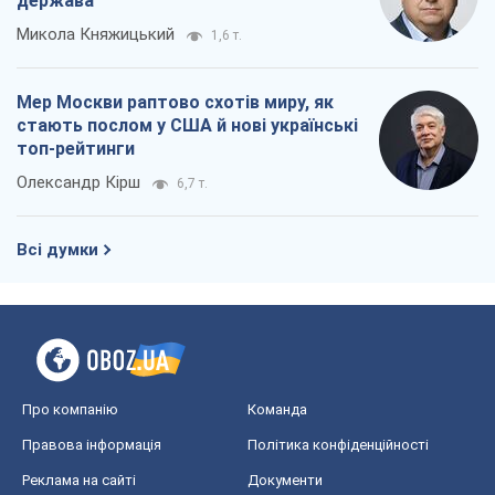
Про компанію
Команда
Правова інформація
Політика конфіденційності
Реклама на сайті
Документи
Редакційна політика
Журналісти OBOZ.UA на місці
подій
OBOZ.UA
Політика
Світ
Розслідування
Блоги
Суспільство
Регіони України