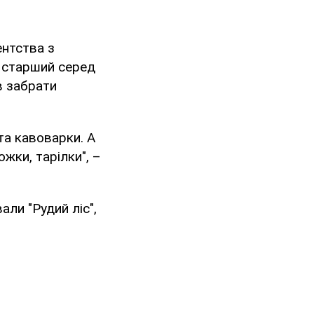
нтства з
о старший серед
в забрати
та кавоварки. А
жки, тарілки", –
али "Рудий ліс",