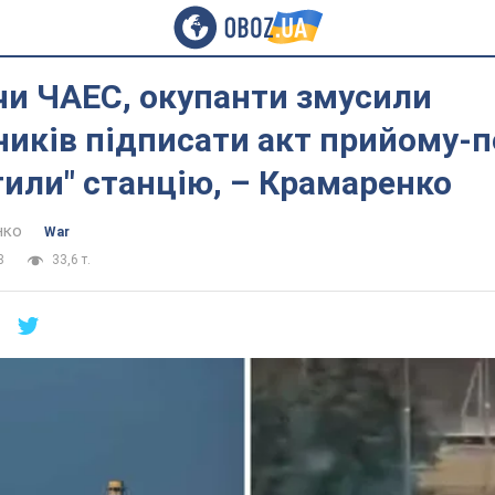
и ЧАЕС, окупанти змусили
ників підписати акт прийому-п
тили" станцію, – Крамаренко
нко
War
8
33,6 т.