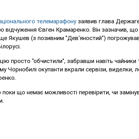
аціонального телемарафону
заявив глава Держаге
ю відчуження Євген Крамаренко. Він зазначив, щ
ище Якушев (з позивним "Дев'яностий") погрожува
ілорусі.
нцію просто "обчистили", забравши навіть чайники 
му Чорнобилі окупанти вкрали сервізи, виделки, ло
ренко.
о поки що немає можливості перевірити, чи замінув
и.