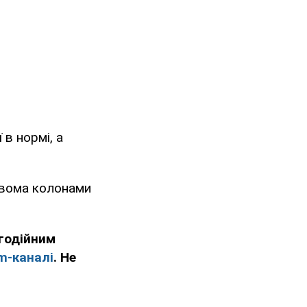
в нормі, а
двома колонами
годійним
m-каналі
. Не