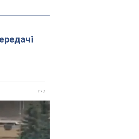
ередачі
РУС