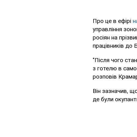
Про це в ефірі
н
управління зоно
росіян на прізв
працівників до Б
"Після чого ста
з готелю в само
розповів Крама
Він зазначив, щ
де були окупант