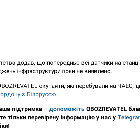
ства додав, що попередньо всі датчики на станції 
джень інфраструктури поки не виявлено.
OBOZREVATEL окупанти, які перебували на ЧАЕС, 
кордону з Білоруссю
.
ваша підтримка –
допоможіть
OBOZREVATEL бла
те тільки перевірену інформацію у нас у
Telegra
йки!