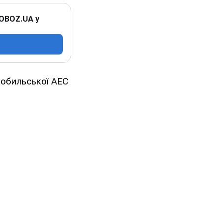
 OBOZ.UA у
рнобильської АЕС
.