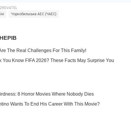
їні
Чорнобильська АЕС (ЧАЕС)