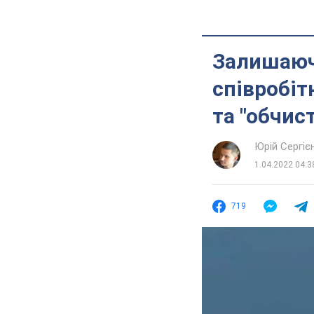
Залишаюч
співробіт
та "обчис
Юрій Сергіє
1.04.2022 04:3
719