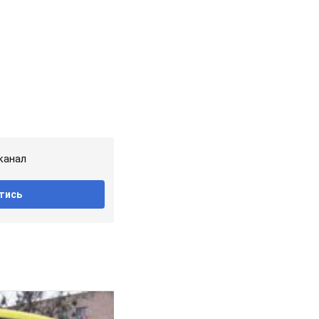
канал
тись