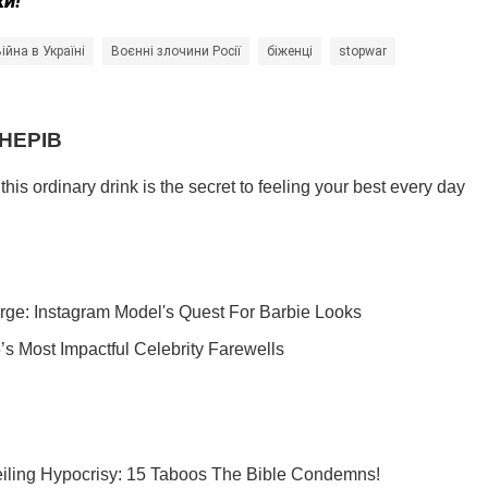
ки!
ійна в Україні
Воєнні злочини Росії
біженці
stopwar