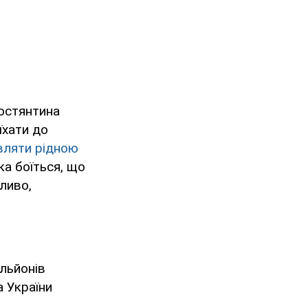
Костянтина
їхати до
вляти рідною
ка боїться, що
ливо,
льйонів
а України