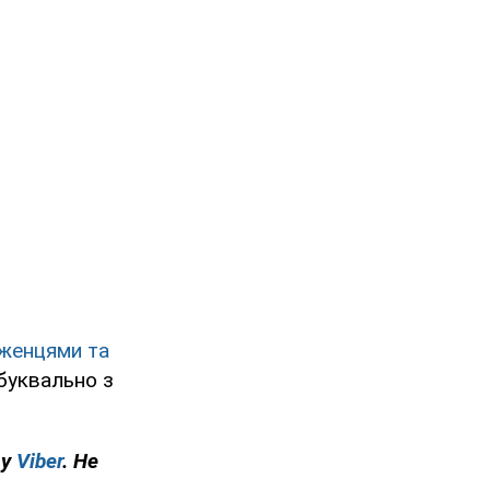
іженцями та
 буквально з
 у
Viber
. Не