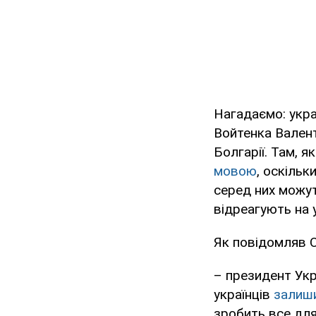
Нагадаємо: укра
Войтенка Валент
Болгарії. Там, я
мовою
, оскільк
серед них можут
відреагують на 
Як повідомляв 
– президент Укр
українців
залиши
зробить все для