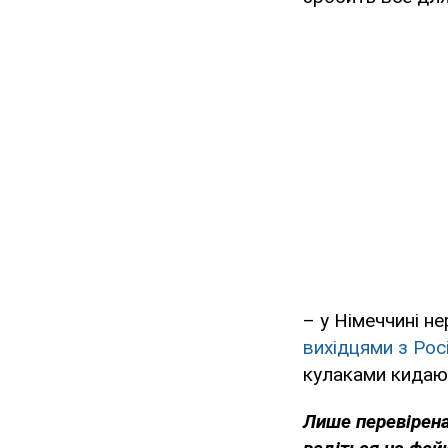
– у Німеччині н
вихідцями з Росі
кулаками кидаю
Лише перевірена