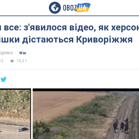
все: з'явилося відео, як херсо
пішки дістаються Криворіжжя
орілко
War
12
16,2 т.