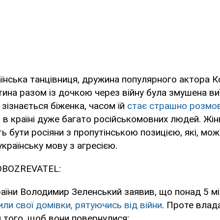
їнська танцівниця, дружина популярного актора 
ина разом із дочкою через війну була змушена ви
к зізнається біженка, часом їй
стає страшно розмо
и в країні дуже багато російськомовних людей. Жін
ь бути росіяни з пропутінською позицією, які, мож
українську мову з агресією.
OBOZREVATEL:
аїни Володимир Зеленський заявив, що понад 5 мі
ли свої домівки, рятуючись від війни
. Проте влад
 того, щоб вони повернулися;