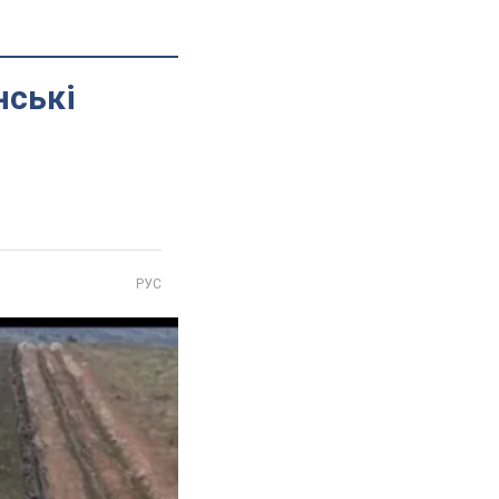
нські
РУС