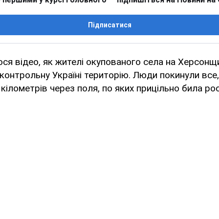
Підписатися
ося відео, як жителі окупованого села на Херсонщи
контрольну Україні територію. Люди покинули все,
кілометрів через поля, по яких прицільно била ро