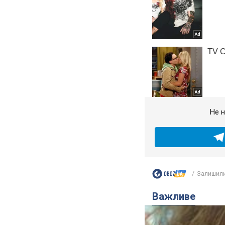
Не н
Залишили 
Важливе