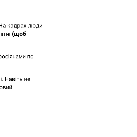
 На кадрах люди
літні
(щоб
 росіянами по
і. Навіть не
овий.