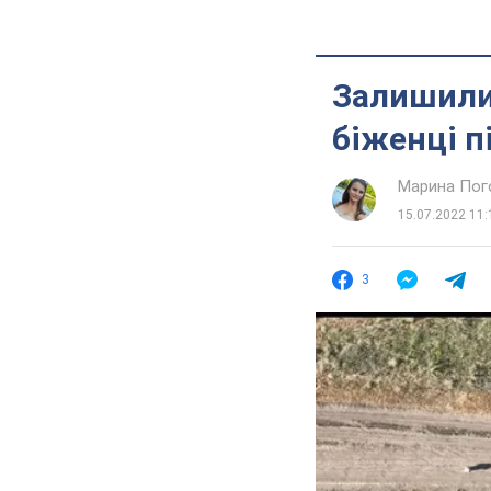
Залишили 
біженці 
Марина Пог
15.07.2022 11:
3