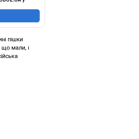
ні пішки
 що мали, і
сійська