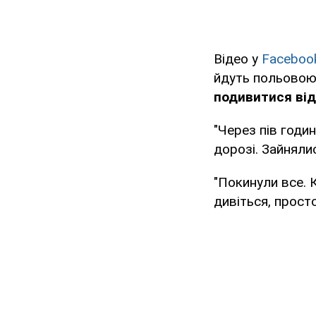
Відео у
Faceboo
йдуть польовою 
подивитися від
"Через пів годин
дорозі. Зайняли
"Покинули все. К
дивіться, просто