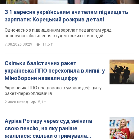
З 1 вересня українським вчителям підвищать
зарплати: Корецький розкрив деталі
Одночасно з підвищенням зарплат педагогам уряд
анонсував збільшення студентських стипендій
7.08.2026 00:29
11,5 т.
Скільки балістичних ракет
українська ППО перехопила в липні: у
Міноборони назвали цифру
Українська ППО працювала в умовах дефіциту
ракет-перехоплювачів
2 часа назад
5,1 т.
Ауріка Ротару через суд змінила
свою пенсію, на яку раніше
жалілася: скільки отримувала