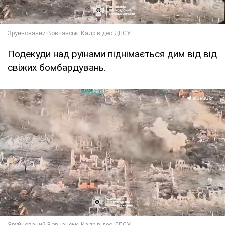
Подекуди над руїнами піднімається дим від від
свіжих бомбардувань.