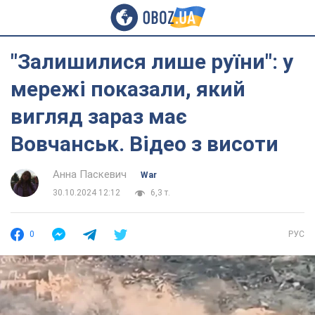
"Залишилися лише руїни": у
мережі показали, який
вигляд зараз має
Вовчанськ. Відео з висоти
Анна Паскевич
War
30.10.2024 12:12
6,3 т.
0
РУС