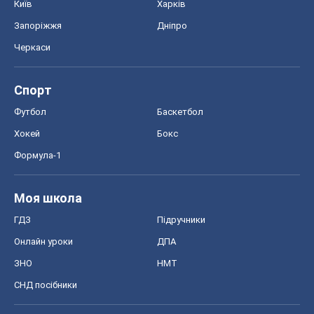
Київ
Харків
Запоріжжя
Дніпро
Черкаси
Спорт
Футбол
Баскетбол
Хокей
Бокс
Формула-1
Моя школа
ГДЗ
Підручники
Онлайн уроки
ДПА
ЗНО
НМТ
СНД посібники