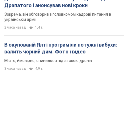
Драпатого і анонсував нові кроки
Зокрема, він обговорив з головкомом кадрові питання в
українській армії
2 часа назад
1,4 т.
В окупованій Ялті прогриміли потужні вибухи:
валить чорний дим. Фото і відео
Місто, ймовірно, опинилося під атакою дронів
3 часа назад
4,9 т.