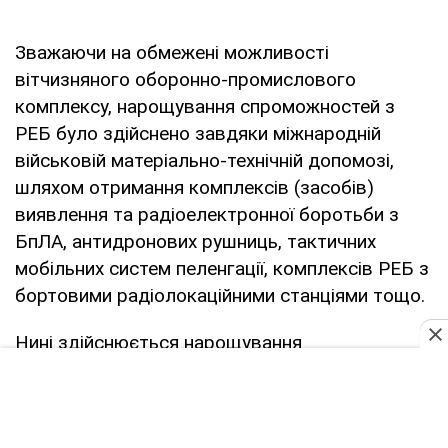
Зважаючи на обмежені можливості
вітчизняного оборонно-промислового
комплексу, нарощування спроможностей з
РЕБ було здійснено завдяки міжнародній
військовій матеріально-технічній допомозі,
шляхом отримання комплексів (засобів)
виявлення та радіоелектронної боротьби з
БпЛА, антидронових рушниць, тактичних
мобільних систем пеленгації, комплексів РЕБ з
бортовими радіолокаційними станціями тощо.
Нині здійснюється нарощування
спроможностей щодо боротьби з
високоточною зброєю противника (КР, БпЛА)
шляхом розгортання загальнонаціональної