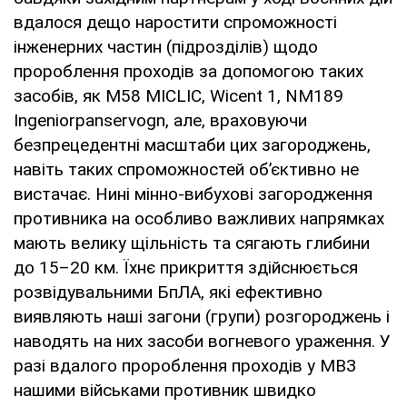
вдалося дещо наростити спроможності
інженерних частин (підрозділів) щодо
пророблення проходів за допомогою таких
засобів, як M58 MICLIC, Wicent 1, NM189
Ingeniorpanservogn, але, враховуючи
безпрецедентні масштаби цих загороджень,
навіть таких спроможностей об’єктивно не
вистачає. Нині мінно-вибухові загородження
противника на особливо важливих напрямках
мають велику щільність та сягають глибини
до 15–20 км. Їхнє прикриття здійснюється
розвідувальними БпЛА, які ефективно
виявляють наші загони (групи) розгороджень і
наводять на них засоби вогневого ураження. У
разі вдалого пророблення проходів у МВЗ
нашими військами противник швидко