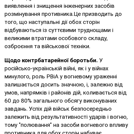
виявлення і знищення інженерних засобів
розмінування противника.Це призводить до
того, що наступальні дії обох сторін
відбуваються із суттєвими труднощами і
великими втратами особового складу,
озброєння та військової техніки.
Щодо контрбатарейної боротьби.
У
російсько-українській війні, як і у війнах
минулого, роль РВіА у вогневому ураженні
залишається досить значною, і, залежно від
умов, напрямків і районів дій, коливається від
60 до 80% загального обсягу виконуваних
завдань. Успіх дій військ безпосередньо
залежить від результативності ударів і вогню,
тому "полювання" на засоби вогневого впливу
противника для обох сторін набуває