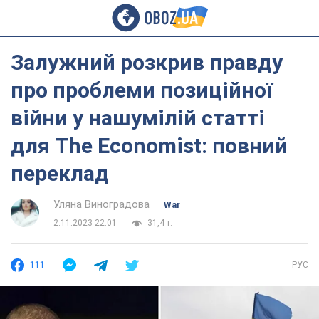
Залужний розкрив правду
про проблеми позиційної
війни у нашумілій статті
для The Economist: повний
переклад
Уляна Виноградова
War
2.11.2023 22:01
31,4 т.
111
РУС