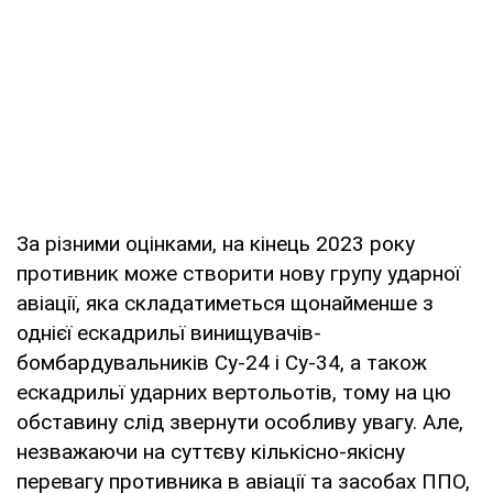
За різними оцінками, на кінець 2023 року
противник може створити нову групу ударної
авіації, яка складатиметься щонайменше з
однієї ескадрильї винищувачів-
бомбардувальників Су-24 і Су-34, а також
ескадрильї ударних вертольотів, тому на цю
обставину слід звернути особливу увагу. Але,
незважаючи на суттєву кількісно-якісну
перевагу противника в авіації та засобах ППО,