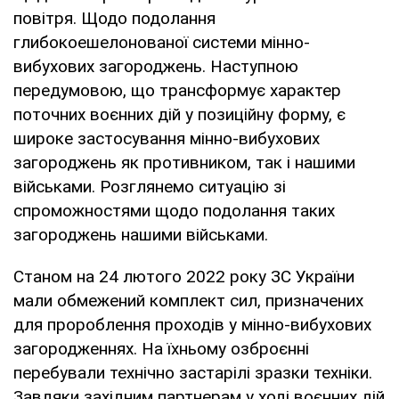
повітря. Щодо подолання
глибокоешелонованої системи мінно-
вибухових загороджень. Наступною
передумовою, що трансформує характер
поточних воєнних дій у позиційну форму, є
широке застосування мінно-вибухових
загороджень як противником, так і нашими
військами. Розглянемо ситуацію зі
спроможностями щодо подолання таких
загороджень нашими військами.
Станом на 24 лютого 2022 року ЗС України
мали обмежений комплект сил, призначених
для пророблення проходів у мінно-вибухових
загородженнях. На їхньому озброєнні
перебували технічно застарілі зразки техніки.
Завдяки західним партнерам у ході воєнних дій