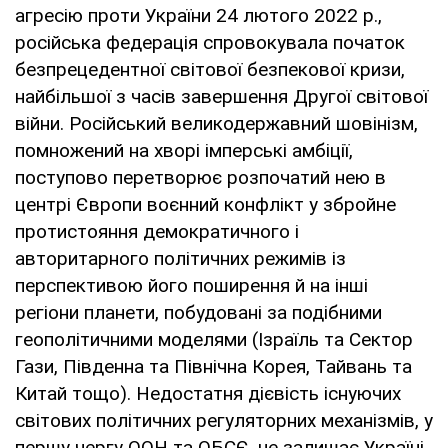
агресію проти України 24 лютого 2022 р.,
російська федерація спровокувала початок
безпрецедентної світової безпекової кризи,
найбільшої з часів завершення Другої світової
війни. Російський великодержавний шовінізм,
помножений на хворі імперські амбіції,
поступово перетворює розпочатий нею в
центрі Європи воєнний конфлікт у збройне
протистояння демократичного і
авторитарного політичних режимів із
перспективою його поширення й на інші
регіони планети, побудовані за подібними
геополітичними моделями (Ізраїль та Сектор
Гази, Південна та Північна Корея, Тайвань та
Китай тощо). Недостатня дієвість існуючих
світових політичних регуляторних механізмів, у
першу чергу ООН та ОБСЄ, не залишає Україні