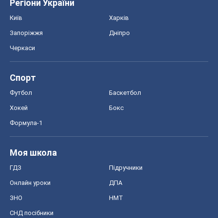
Регіони України
Київ
Харків
Запоріжжя
Дніпро
Черкаси
Спорт
Футбол
Баскетбол
Хокей
Бокс
Формула-1
Моя школа
ГДЗ
Підручники
Онлайн уроки
ДПА
ЗНО
НМТ
СНД посібники