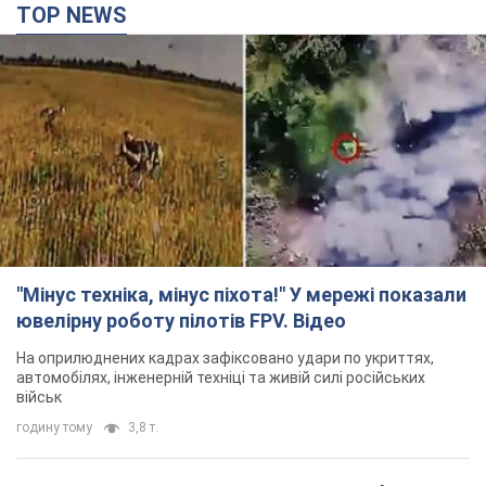
TOP NEWS
"Мінус техніка, мінус піхота!" У мережі показали
ювелірну роботу пілотів FPV. Відео
На оприлюднених кадрах зафіксовано удари по укриттях,
автомобілях, інженерній техніці та живій силі російських
військ
годину тому
3,8 т.