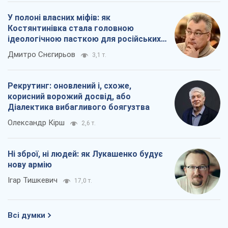
У полоні власних міфів: як
Костянтинівка стала головною
ідеологічною пасткою для російських
окупантів
Дмитро Снєгирьов
3,1 т.
Рекрутинг: оновлений і, схоже,
корисний ворожий досвід, або
Діалектика вибагливого боягузтва
Олександр Кірш
2,6 т.
Ні зброї, ні людей: як Лукашенко будує
нову армію
Ігар Тишкевич
17,0 т.
Всі думки