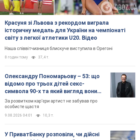
Красуня зі Львова з рекордом виграла
історичну медаль для України на чемпіонаті
світу з легкої атлетики U20. Відео
Наша співвітчизниця блискуче виступила в Орегоні
8 годин тому
37,4 т.
Олександру Пономарьову – 53: що
відомо про трьох дітей секс-
символа 90-х та який вигляд вони
мають
За розвитком кар'єри артист не забував про
особисте щастя
9.08.2026 04:01
10,3 т.
У ПриватБанку розповіли, чи дійсні