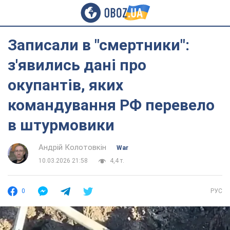
Записали в "смертники":
з'явились дані про
окупантів, яких
командування РФ перевело
в штурмовики
Андрій Колотовкін
War
10.03.2026 21:58
4,4 т.
0
РУС