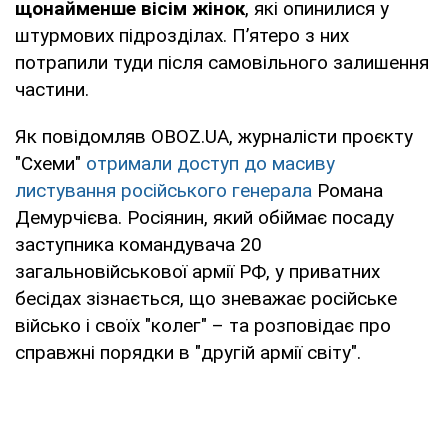
щонайменше вісім жінок
, які опинилися у
штурмових підрозділах. П’ятеро з них
потрапили туди після самовільного залишення
частини.
Як повідомляв OBOZ.UA, журналісти проєкту
"Схеми"
отримали доступ до масиву
листування російського генерала
Романа
Демурчієва. Росіянин, який обіймає посаду
заступника командувача 20
загальновійськової армії РФ, у приватних
бесідах зізнається, що зневажає російське
військо і своїх "колег" – та розповідає про
справжні порядки в "другій армії світу".