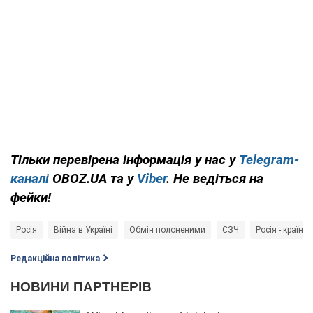
Тільки перевірена інформація у нас у
Telegram-
каналі
OBOZ.UA та у
Viber
. Не ведіться на
фейки!
Росія
Війна в Україні
Обмін полоненими
СЗЧ
Росія - країна
Редакційна політика