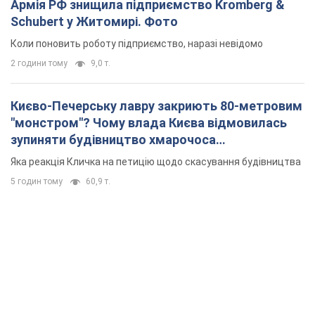
Армія РФ знищила підприємство Kromberg &
Schubert у Житомирі. Фото
Коли поновить роботу підприємство, наразі невідомо
2 години тому
9,0 т.
Києво-Печерську лавру закриють 80-метровим
"монстром"? Чому влада Києва відмовилась
зупиняти будівництво хмарочоса
"московського вірянина"
Яка реакція Кличка на петицію щодо скасування будівництва
5 годин тому
60,9 т.