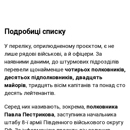
Подробиці списку
У переліку, оприлюдненому проєктом, є не
лише рядові військові, а й офіцери. За
наявними даними, до штурмових підрозділів
перевели щонайменше
чотирьох полковників,
десятьох підполковників, двадцять
майорів
, тридцять вісім капітанів та понад сто
десять лейтенантів.
Серед них називають, зокрема,
полковника
Павла Пестрикова
, заступника начальника
штабу 8-ї армії Південного військового округу