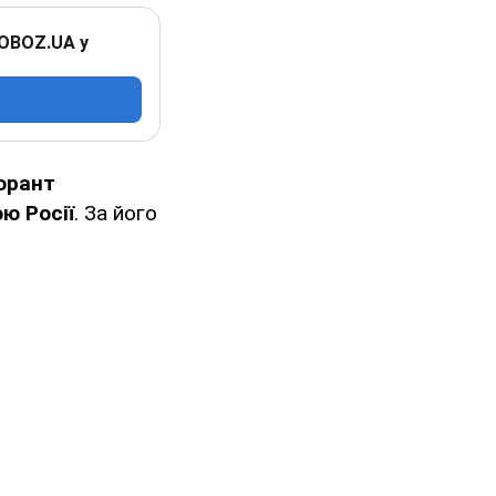
 OBOZ.UA у
орант
ю Росії
. За його