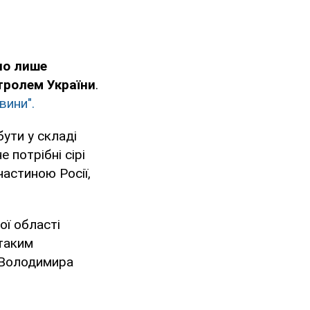
но лише
тролем України
.
вини".
ути у складі
 потрібні сірі
частиною Росії,
ої області
таким
 Володимира