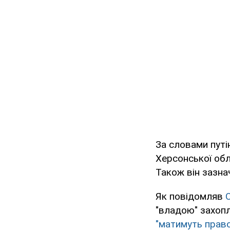
За словами пут
Херсонської обл
Також він зазна
Як повідомляв
"владою" захопл
"матимуть право