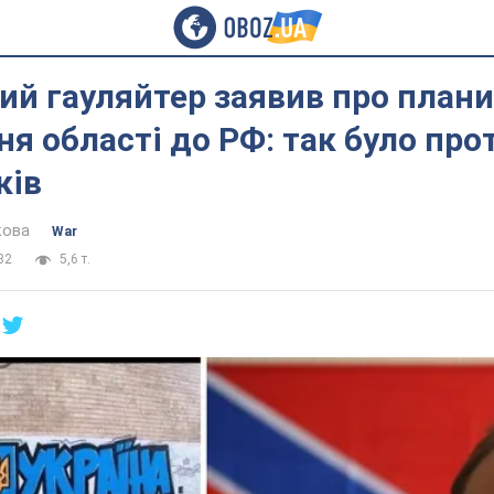
ий гауляйтер заявив про плани
я області до РФ: так було про
ків
кова
War
32
5,6 т.