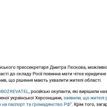
інського прессекретаря Дмитра Пєскова, можливі
асті до складу Росії повинна мати чітке юридичне
чив, що рішення мають ухвалити жителі області.
OBOZREVATEL
, російські окупанти, які вирішили на
еної української Херсонщини,
заявили, що жителі р
 на паспорт та громадянство РФ".
Крім того, заг