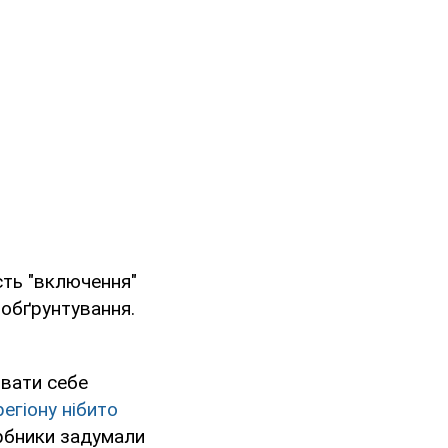
сть "включення"
 обґрунтування.
звати себе
егіону нібито
арбники задумали