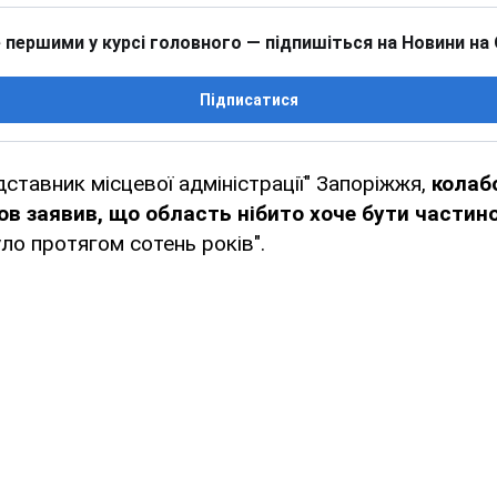
 першими у курсі головного — підпишіться на Новини на
Підписатися
дставник місцевої адміністрації" Запоріжжя,
колаб
в заявив, що область нібито хоче бути частино
уло протягом сотень років".