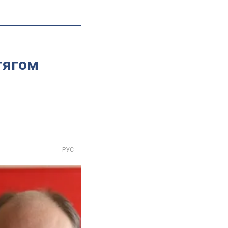
тягом
РУС