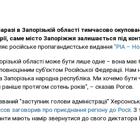
наразі в Запорізькій області тимчасово окупова
рії, саме місто Запоріжжя залишається під кон
ляє російське пропагандистське видання
"РІА – Но
орізькій області може бути лише одне – вона має б
 повноцінним суб'єктом Російської Федерації. Нам не
на Запорізька народна республіка. Ми хочемо бути 
и раніше протягом сотень років", – сказав Рогов.
званий "заступник голови адміністрації" Херсонськ
ов заговорив про приєднання регіону до Росії.
З 
анти мають намір звернутися до свого диктатора