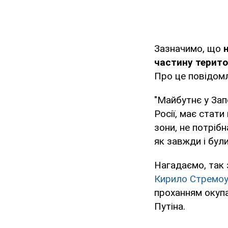
Зазначимо, що
частину терито
Про це повідом
"Майбутнє у Зап
Росії, має стати
зони, не потріб
як завжди і бул
Нагадаємо, так 
Кирило Стремоус
проханням окуп
Путіна.