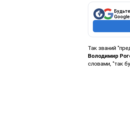
Будьте
Google
Так званий "пре
Володимир Рого
словами, "так б