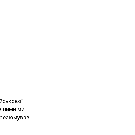
ійськової
з ними ми
– резюмував