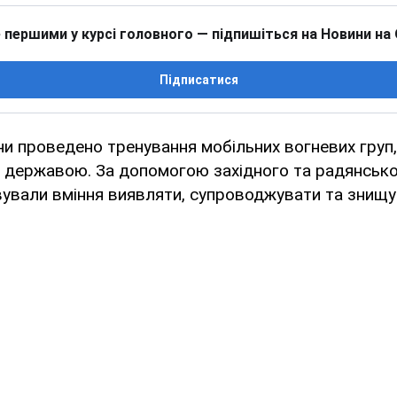
 першими у курсі головного — підпишіться на Новини на
Підписатися
їни проведено тренування мобільних вогневих гру
 державою. За допомогою західного та радянськ
ували вміння виявляти, супроводжувати та знищув