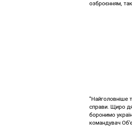
озброєнням, так 
"Найголовніше т
справи. Щиро дя
боронимо украї
командувач Об'є