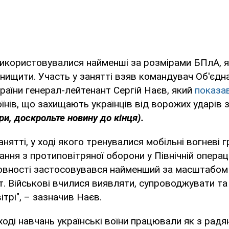
икористовувалися найменші за розмірами БПлА, я
 знищити. Участь у занятті взяв командувач Об'єдн
раїни генерал-лейтенант Сергій Наєв, який
показа
їнів, що захищають українців від ворожих ударів 
ри, доскрольте новину до кінця).
анятті, у ході якого тренувалися мобільні вогневі 
ння з протиповітряної оборони у Північній операці
товності застосовувався найменший за масштабом
т. Військові вчилися виявляти, супроводжувати т
вітрі", – зазначив Наєв.
 ході навчань українські воїни працювали як з рад