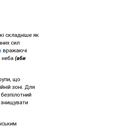
кі складніше як
аних сил
в
вражаючі
з неба
(аби
групи, що
йній зоні. Для
 безпілотний
а знищувати
янським