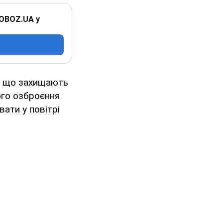
 OBOZ.UA у
п, що захищають
ого озброєння
ати у повітрі