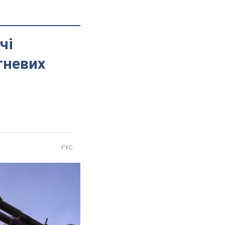
чі
гневих
РУС