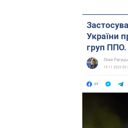
Застосува
України п
груп ППО.
Лілія Рагуць
15.11.2023 09:
69