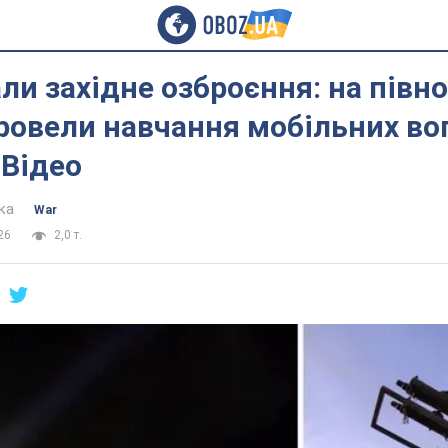
ли західне озброєння: на півно
ровели навчання мобільних во
 Відео
ка
War
26
2,0 т.