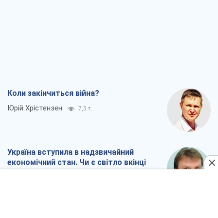
Коли закінчиться війна?
Юрій Хрістензен
7,5 т.
Україна вступила в надзвичайний
економічний стан. Чи є світло вкінці
тунелю?
Вадим Денисенко
6,4 т.
Чий буде Крим, той і переможе (NSJ), а