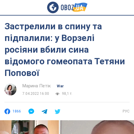
Застрелили в спину та
підпалили: у Ворзелі
росіяни вбили сина
відомого гомеопата Тетяни
Попової
Марина Петік
War
7.04.2022 16:00
98,1 т.
1866
РУС