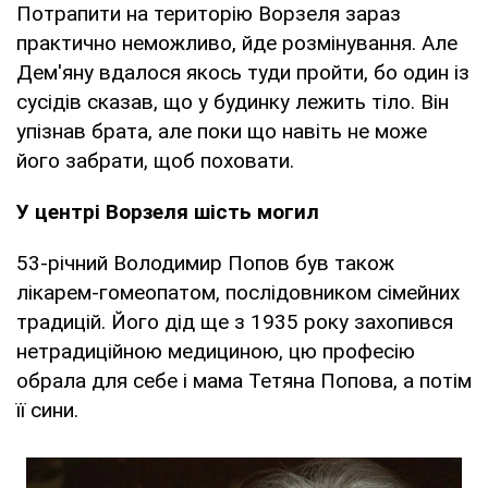
Потрапити на територію Ворзеля зараз
практично неможливо, йде розмінування. Але
Дем'яну вдалося якось туди пройти, бо один із
сусідів сказав, що у будинку лежить тіло. Він
упізнав брата, але поки що навіть не може
його забрати, щоб поховати.
У центрі Ворзеля шість могил
53-річний Володимир Попов був також
лікарем-гомеопатом, послідовником сімейних
традицій. Його дід ще з 1935 року захопився
нетрадиційною медициною, цю професію
обрала для себе і мама Тетяна Попова, а потім
її сини.