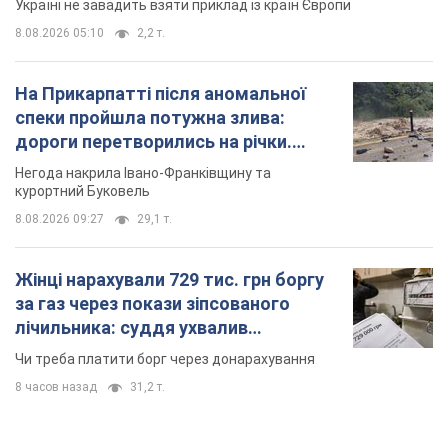
Україні не завадить взяти приклад із країн Європи
8.08.2026 05:10
2,2 т.
На Прикарпатті після аномальної
спеки пройшла потужна злива:
дороги перетворились на річки.
Відео
Негода накрила Івано-Франківщину та
курортний Буковель
8.08.2026 09:27
29,1 т.
Жінці нарахували 729 тис. грн боргу
за газ через покази зіпсованого
лічильника: суддя ухвалив
неочікуване рішення
Чи треба платити борг через донарахування
8 часов назад
31,2 т.