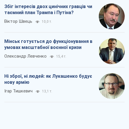
Збіг інтересів двох цинічних гравців чи
таємний план Трампа і Путіна?
Віктор Швець
10,0 т.
Мінськ готується до функціонування в
умовах масштабної воєнної кризи
Олександр Левченко
15,4 т.
Ні зброї, ні людей: як Лукашенко будує
нову армію
Ігар Тишкевич
13,1 т.