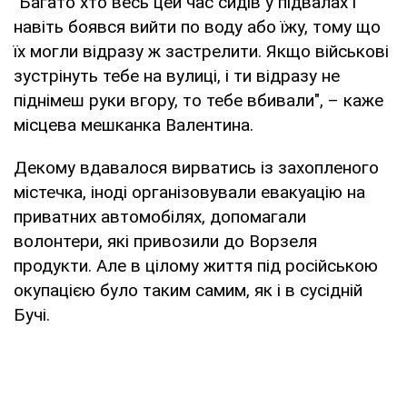
"Багато хто весь цей час сидів у підвалах і
навіть боявся вийти по воду або їжу, тому що
їх могли відразу ж застрелити. Якщо військові
зустрінуть тебе на вулиці, і ти відразу не
піднімеш руки вгору, то тебе вбивали", – каже
місцева мешканка Валентина.
Декому вдавалося вирватись із захопленого
містечка, іноді організовували евакуацію на
приватних автомобілях, допомагали
волонтери, які привозили до Ворзеля
продукти. Але в цілому життя під російською
окупацією було таким самим, як і в сусідній
Бучі.