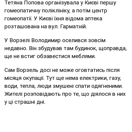
Тетяна Попова організувала у Києві першу
гомеопатичну поліклініку, а потім центр
гомеопатії. У Києві їхня відома аптека
розташована на вул. Гарматній.
У Ворзелі Володимир оселився зовсім
недавно. Він збудував там будинок, щоправда,
ще не встиг обзавестися меблями.
Сам Ворзель досі не може оговтатись після
місяця окупації. Тут ще нема електрики, газу,
води, тепла, люди змушені спати одягненими.
Жителі розповідають про те, що діялося в них
у ці страшні дні.