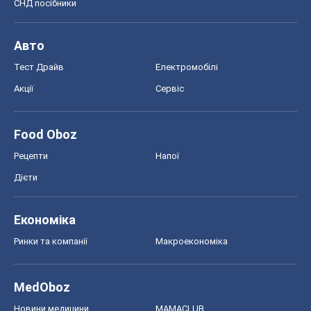
СНД посібники
Авто
Тест Драйв
Електромобілі
Акції
Сервіс
Food Oboz
Рецепти
Напої
Дієти
Економіка
Ринки та компанії
Макроекономіка
MedOboz
Новини медицини
MAMACLUB