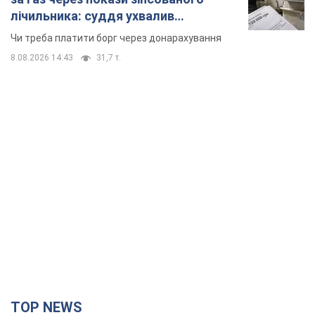
лічильника: суддя ухвалив
неочікуване рішення
Чи треба платити борг через донарахування
8.08.2026 14:43
31,7 т.
TOP NEWS