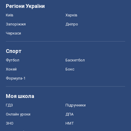
Регіони України
Київ
Харків
Запоріжжя
Дніпро
Черкаси
Спорт
Футбол
Баскетбол
Хокей
Бокс
Формула-1
Моя школа
ГДЗ
Підручники
Онлайн уроки
ДПА
ЗНО
НМТ