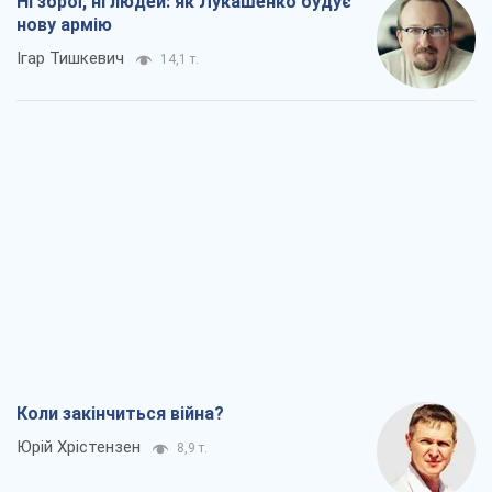
Ні зброї, ні людей: як Лукашенко будує
нову армію
Ігар Тишкевич
14,1 т.
Коли закінчиться війна?
Юрій Хрістензен
8,9 т.