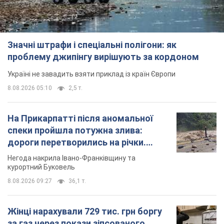
Значні штрафи і спеціальні полігони: як
проблему джипінгу вирішують за кордоном
Україні не завадить взяти приклад із країн Європи
8.08.2026 05:10
2,5 т.
На Прикарпатті після аномальної
спеки пройшла потужна злива:
дороги перетворились на річки.
Відео
Негода накрила Івано-Франківщину та
курортний Буковель
8.08.2026 09:27
36,1 т.
Жінці нарахували 729 тис. грн боргу
за газ через покази зіпсованого