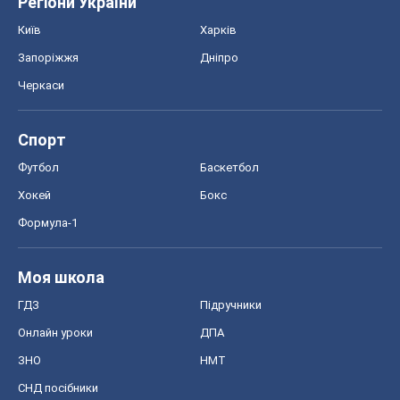
Регіони України
Київ
Харків
Запоріжжя
Дніпро
Черкаси
Спорт
Футбол
Баскетбол
Хокей
Бокс
Формула-1
Моя школа
ГДЗ
Підручники
Онлайн уроки
ДПА
ЗНО
НМТ
СНД посібники