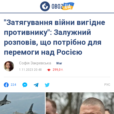
"Затягування війни вигідне
противнику": Залужний
розповів, що потрібно для
перемоги над Росією
Софія Закревська
War
1.11.2023 20:48
299,0 т.
224
РУС