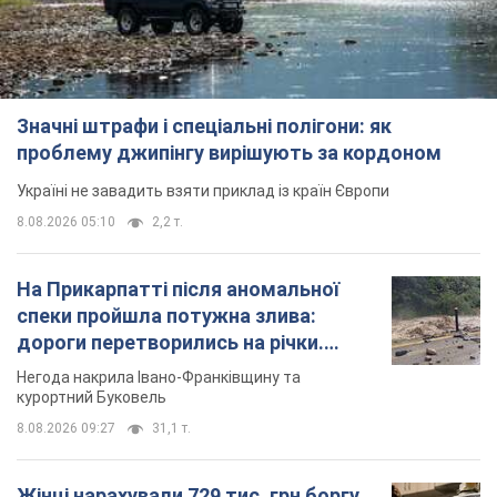
Значні штрафи і спеціальні полігони: як
проблему джипінгу вирішують за кордоном
Україні не завадить взяти приклад із країн Європи
8.08.2026 05:10
2,2 т.
На Прикарпатті після аномальної
спеки пройшла потужна злива:
дороги перетворились на річки.
Відео
Негода накрила Івано-Франківщину та
курортний Буковель
8.08.2026 09:27
31,1 т.
Жінці нарахували 729 тис. грн боргу