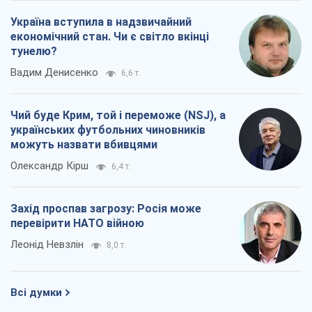
Україна вступила в надзвичайний
економічний стан. Чи є світло вкінці
тунелю?
Вадим Денисенко
6,6 т.
Чий буде Крим, той і переможе (NSJ), а
українських футбольних чиновників
можуть назвати вбивцями
Олександр Кірш
6,4 т.
Захід проспав загрозу: Росія може
перевірити НАТО війною
Леонід Невзлін
8,0 т.
Всі думки