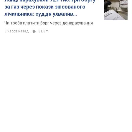
за газ через покази зіпсованого
лічильника: суддя ухвалив
неочікуване рішення
Чи треба платити борг через донарахування
8 часов назад
31,3 т.