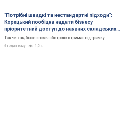
"Потрібні швидкі та нестандартні підходи":
Корецький пообіцяв надати бізнесу
пріоритетний доступ до наявних складських
приміщень
Так чи так, бізнес після обстрілів отримає підтримку
6 годин тому
1,0 т.