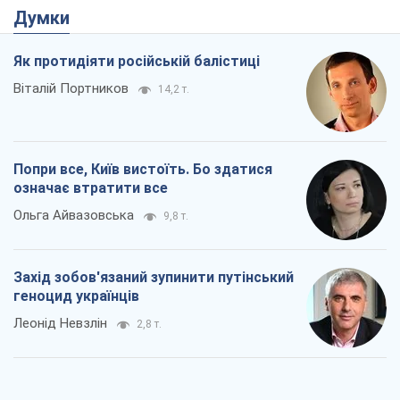
Думки
Як протидіяти російській балістиці
Віталій Портников
14,2 т.
Попри все, Київ вистоїть. Бо здатися
означає втратити все
Ольга Айвазовська
9,8 т.
Захід зобов'язаний зупинити путінський
геноцид українців
Леонід Невзлін
2,8 т.