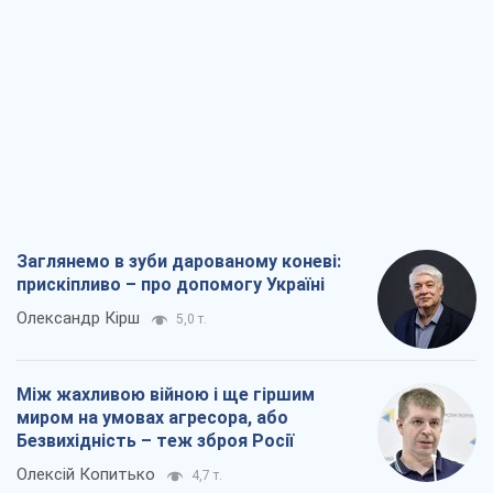
Заглянемо в зуби дарованому коневі:
прискіпливо – про допомогу Україні
Олександр Кірш
5,0 т.
Між жахливою війною і ще гіршим
миром на умовах агресора, або
Безвихідність – теж зброя Росії
Олексій Копитько
4,7 т.