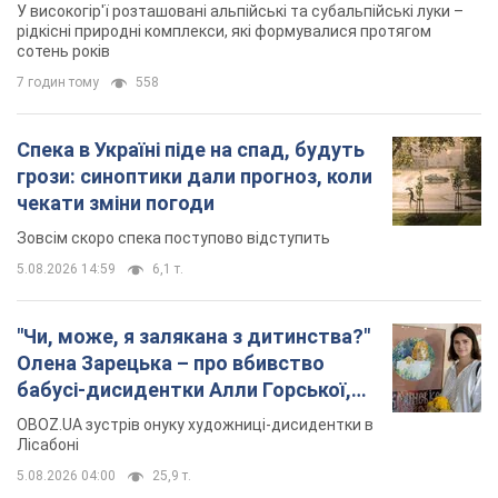
У високогір'ї розташовані альпійські та субальпійські луки –
рідкісні природні комплекси, які формувалися протягом
сотень років
7 годин тому
558
Спека в Україні піде на спад, будуть
грози: синоптики дали прогноз, коли
чекати зміни погоди
Зовсім скоро спека поступово відступить
5.08.2026 14:59
6,1 т.
"Чи, може, я залякана з дитинства?"
Олена Зарецька – про вбивство
бабусі-дисидентки Алли Горської,
критику Дмитра Стуса та втечу в
OBOZ.UA зустрів онуку художниці-дисидентки в
Португалію з 5 дітьми
Лісабоні
5.08.2026 04:00
25,9 т.