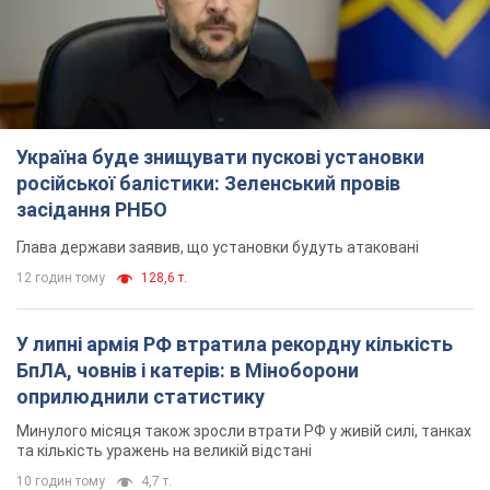
Україна буде знищувати пускові установки
російської балістики: Зеленський провів
засідання РНБО
Глава держави заявив, що установки будуть атаковані
12 годин тому
128,6 т.
У липні армія РФ втратила рекордну кількість
БпЛА, човнів і катерів: в Міноборони
оприлюднили статистику
Минулого місяця також зросли втрати РФ у живій силі, танках
та кількість уражень на великій відстані
10 годин тому
4,7 т.