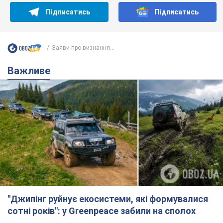
Підписатись
Підписатись
Заяви про визнання...
Важливе
"Джипінг руйнує екосистеми, які формувалися
сотні років": у Greenpeace забили на сполох