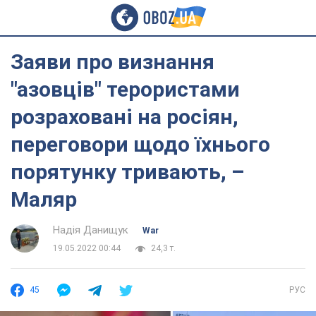
Заяви про визнання
"азовців" терористами
розраховані на росіян,
переговори щодо їхнього
порятунку тривають, –
Маляр
Надія Данищук
War
19.05.2022 00:44
24,3 т.
45
РУС