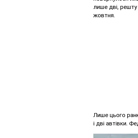
лише дві, решту
жовтня.
Лише цього ранк
і дві автівки. Ф