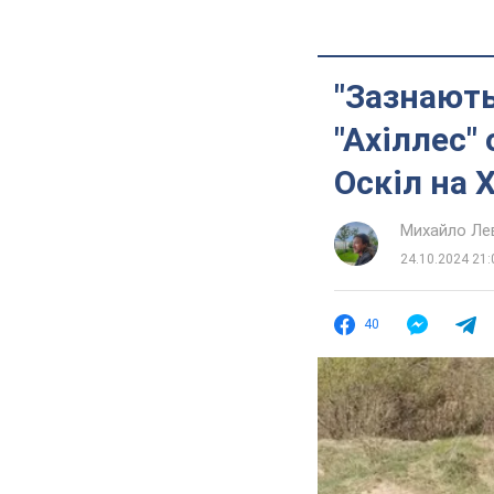
"Зазнають
"Ахіллес"
Оскіл на 
Михайло Ле
24.10.2024 21:
40