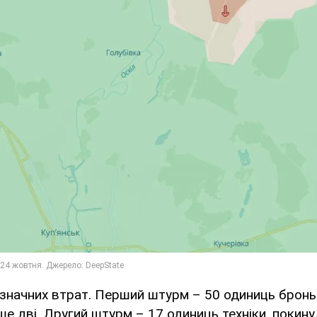
значних втрат. Перший штурм – 50 одиниць броньо
е дві. Другий штурм – 17 одиниць техніки, покин