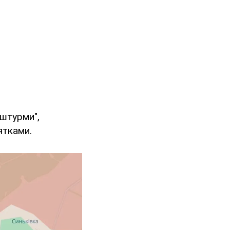
 штурми",
ятками.