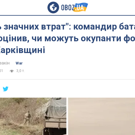
 значних втрат": командир ба
 оцінив, чи можуть окупанти ф
Харківщині
вакін
War
01
3,0 т.