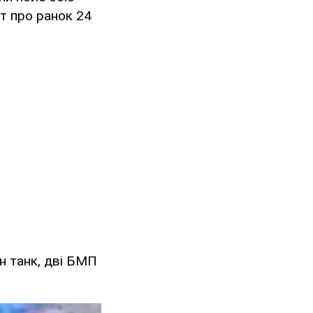
т про ранок 24
н танк, дві БМП