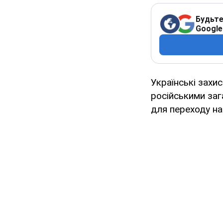
Будьте
Google
Українські захи
російськими заг
для переходу н