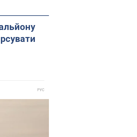
тальйону
орсувати
РУС