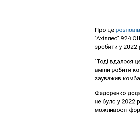
Про це
розпові
"Ахіллес" 92-ї 
зробити у 2022 
"Тоді вдалося ц
вміли робити ко
зауважив комба
Федоренко додав
не було у 2022 р
можливості форс