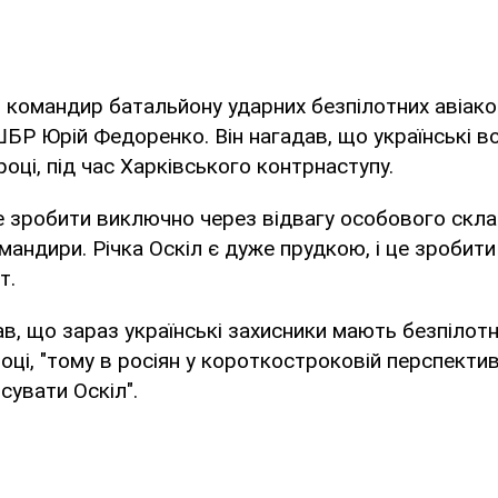
в
командир батальйону ударних безпілотних авіак
ОШБР Юрій Федоренко. Він нагадав, що українські в
році, під час Харківського контрнаступу.
е зробити виключно через відвагу особового скла
мандири. Річка Оскіл є дуже прудкою, і це зробити
т.
, що зараз українські захисники мають безпілотні
оці, "тому в росіян у короткостроковій перспектив
увати Оскіл".