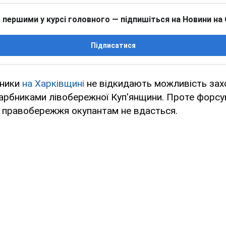
 першими у курсі головного — підпишіться на Новини на
Підписатися
сники
на Харківщині
не відкидають можливість зах
арбниками лівобережної Куп'янщини. Проте форсув
а правобережжя окупантам не вдасться.