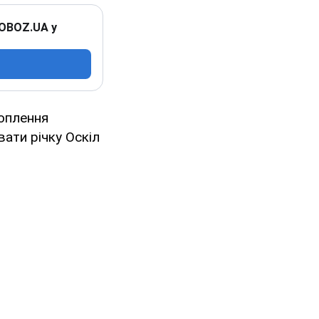
 OBOZ.UA у
оплення
ати річку Оскіл