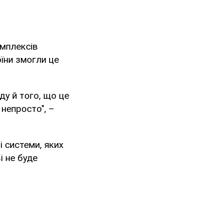
омплексів
оїни змогли це
ду й того, що це
 непросто", –
 системи, яких
і не буде