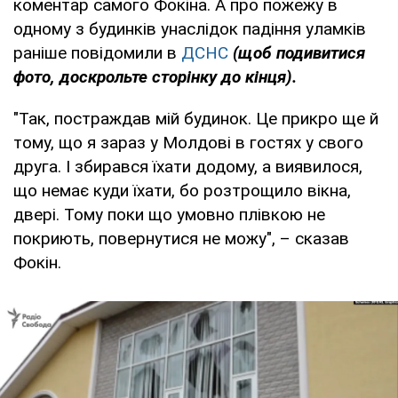
коментар самого Фокіна. А про пожежу в
одному з будинків унаслідок падіння уламків
раніше повідомили в
ДСНС
(щоб подивитися
фото, доскрольте сторінку до кінця).
"Так, постраждав мій будинок. Це прикро ще й
тому, що я зараз у Молдові в гостях у свого
друга. І збирався їхати додому, а виявилося,
що немає куди їхати, бо розтрощило вікна,
двері. Тому поки що умовно плівкою не
покриють, повернутися не можу", – сказав
Фокін.