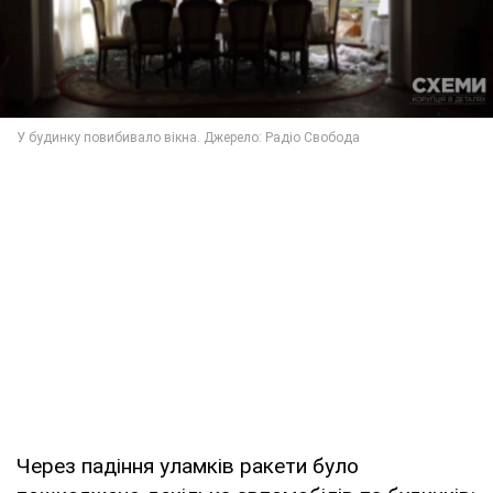
Через падіння уламків ракети було