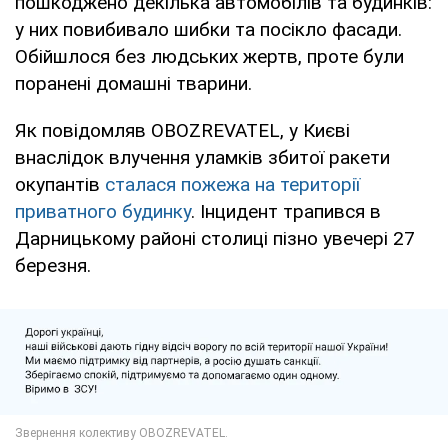
пошкоджено декілька автомобілів та будинків:
у них повибивало шибки та посікло фасади.
Обійшлося без людських жертв, проте були
поранені домашні тварини.
Як повідомляв OBOZREVATEL, у Києві
внаслідок влучення уламків збитої ракети
окупантів
сталася пожежа на території
приватного будинку
. Інцидент трапився в
Дарницькому районі столиці пізно увечері 27
березня.