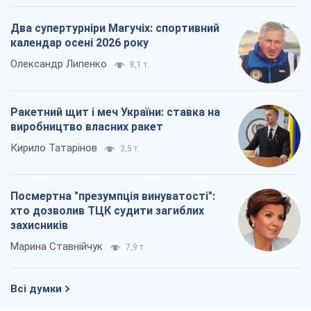
Два супертурніри Магучіх: спортивний
календар осені 2026 року
Олександр Липенко
8,1 т.
Ракетний щит і меч України: ставка на
виробництво власних ракет
Кирило Татарінов
3,5 т.
Посмертна "презумпція винуватості":
хто дозволив ТЦК судити загиблих
захисників
Марина Ставнійчук
7,9 т.
Всі думки