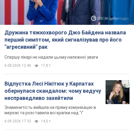
Дружина тяжкохворого Джо Байдена назвала
перший симптом, який сигналізував про його
"агресивний" рак
Спершу лікарі не надали цьому належної уваги
6.08.2026 12:46
17,8 т.
Відпустка Лесі Нікітюк у Карпатах
обернулася скандалом: чому ведучу
несправедливо захейтили
Знаменитість вийшла на пряму комунікацію в
мережі та розставила всі крапки над "і"
6.08.2026 17:32
14,5 т.