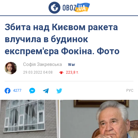
Збита над Києвом ракета
влучила в будинок
експрем'єра Фокіна. Фото
Софія Закревська
War
29.03.2022 04:08
223,8 т.
4277
РУС